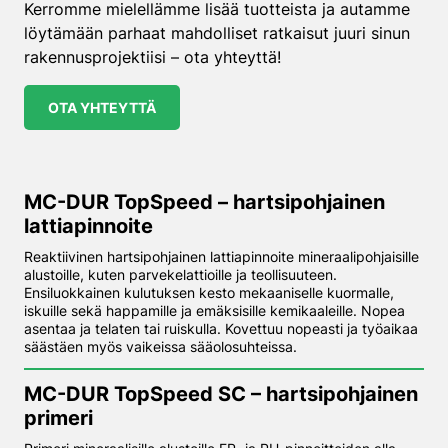
Kerromme mielellämme lisää tuotteista ja autamme
löytämään parhaat mahdolliset ratkaisut juuri sinun
rakennusprojektiisi – ota yhteyttä!
OTA YHTEYTTÄ
MC-DUR TopSpeed – hartsipohjainen
lattiapinnoite
Reaktiivinen hartsipohjainen lattiapinnoite mineraalipohjaisille
alustoille, kuten parvekelattioille ja teollisuuteen.
Ensiluokkainen kulutuksen kesto mekaaniselle kuormalle,
iskuille sekä happamille ja emäksisille kemikaaleille. Nopea
asentaa ja telaten tai ruiskulla. Kovettuu nopeasti ja työaikaa
säästäen myös vaikeissa sääolosuhteissa.
MC-DUR TopSpeed SC – hartsipohjainen
primeri