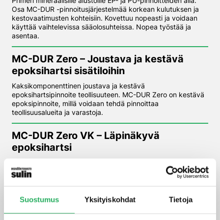
Primeri mineraalisille alustoille EP- ja PU-pinnoitteiden alla.
Osa MC-DUR -pinnoitusjärjestelmää korkean kulutuksen ja
kestovaatimusten kohteisiin. Kovettuu nopeasti ja voidaan
käyttää vaihtelevissa sääolosuhteissa. Nopea työstää ja
asentaa.
MC-DUR Zero – Joustava ja kestävä
epoksihartsi sisätiloihin
Kaksikomponenttinen joustava ja kestävä
epoksihartsipinnoite teollisuuteen. MC-DUR Zero on kestävä
epoksipinnoite, millä voidaan tehdä pinnoittaa
teollisuusalueita ja varastoja.
MC-DUR Zero VK – Läpinäkyvä
epoksihartsi
Kaksikomponenttinen läpinäkyvä epoksihartsi
pohjustamiseen ja voidaan käyttää myös laastina.
Hyväksytty käytettäväksi sisätiloissa AgBB mukaisesti.
Suostumus
Yksityiskohdat
Tietoja
MC-Estrifan RIS-SL
MC‑Estrifan RIS‑SL on silikaattipohjainen, duromeerinen