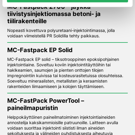
MC-Fastpack 2700 – jäykkä
tiivistysinjektio­massa betoni- ja
tiilirakenteille
Nopeasti kovettuva polyuretaani-injektointimassa, jolla
voidaan viimeistellä PR Solidilla tehty paikkaus.
MC-Fastpack EP Solid
MC-Fastpack EP solid – tiksotrooppinen epoksipohjainen
injektointiaine. Soveltuu koviin injektointitäyttöihin tai
haklkeamien, saumojen ja pienten onttojen tilojen
impregnointiin kuivissa tai kosteusrasitetuissa olosuhteissa.
Soeveltuu mineraalisten, metallisten ja keraamisten
rakenteiden liimaamiseen ja kolojen täyttämiseen.
MC-FastPack PowerTool –
paineilmapuristin
Helppokäyttöinen paineilmatoiminen injektointiaineiden
annostelija kaksikammioisille patruunoille. Laitteen avulla
voidaan suorittaa injektointi siististi ilman aineiden
sekoituksesta ja välineiden puhdistuksesta aiheutuvia