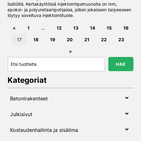
lisätöitä. Kertakäyttöisiä injektointipatruunoita on mm,
epoksi- ja polyuretaanipohjaisia, jolloin jokaiseen tarpeeseen
löytyy soveltuva injektointituote.
Artikkelien sivutus
Sivu
Sivu
Sivu
Sivu
Sivu
Sivu
<
1
…
12
13
14
15
16
Sivu
Sivu
Sivu
Sivu
Sivu
Sivu
Sivu
17
18
19
20
21
22
23
>
Hae…
HAE
Kategoriat
Betonirakenteet
Julkisivut
Kosteudenhallinta ja sisäilma