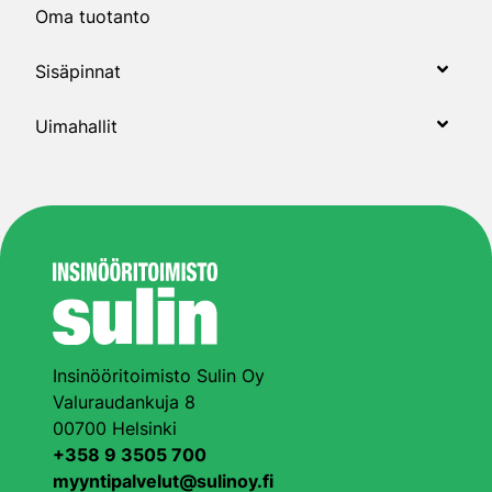
Oma tuotanto
Sisäpinnat
Uimahallit
Insinööritoimisto Sulin Oy
Valuraudankuja 8
00700 Helsinki
+358 9 3505 700
myyntipalvelut@sulinoy.fi