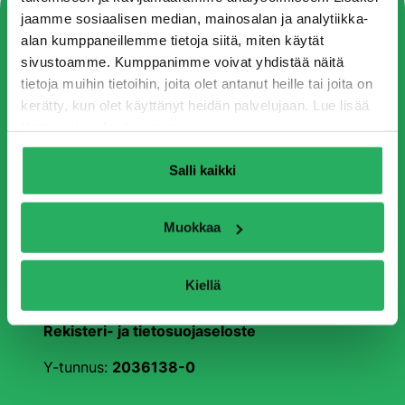
jaamme sosiaalisen median, mainosalan ja analytiikka-
alan kumppaneillemme tietoja siitä, miten käytät
sivustoamme. Kumppanimme voivat yhdistää näitä
tietoja muihin tietoihin, joita olet antanut heille tai joita on
kerätty, kun olet käyttänyt heidän palvelujaan. Lue lisää
Insinööritoimisto Sulin Oy
tietosuojaselosteestamme
.
Valuraudankuja 8
00700 Helsinki
Salli kaikki
+358 9 3505 700
myyntipalvelut@sulinoy.fi
Facebook
Muokkaa
Instagram
LinkedIn
Kiellä
YouTube
Rekisteri- ja tietosuojaseloste
Y-tunnus:
2036138-0