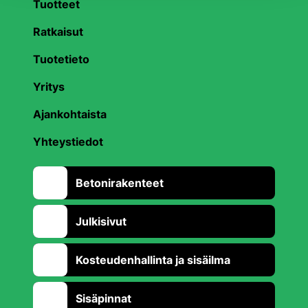
Tuotteet
Ratkaisut
Tuotetieto
Yritys
Ajankohtaista
Yhteystiedot
Betonirakenteet
Julkisivut
Kosteudenhallinta ja sisäilma
Sisäpinnat