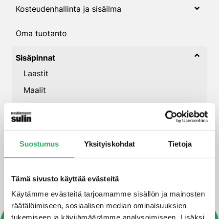
Kosteudenhallinta ja sisäilma
Oma tuotanto
Sisäpinnat
Laastit
Maalit
Tasoitteet
Työvälineet
Maaliharjat ja telat
Suostumus
Yksityiskohdat
Tietoja
Uimahallit
Tämä sivusto käyttää evästeitä
Käytämme evästeitä tarjoamamme sisällön ja mainosten
räätälöimiseen, sosiaalisen median ominaisuuksien
tukemiseen ja kävijämäärämme analysoimiseen. Lisäksi