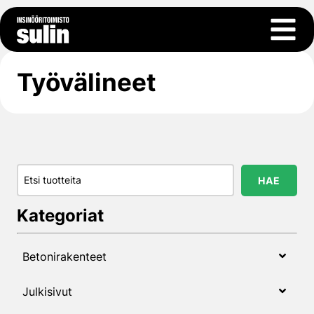
Siirry sisältöön
Avaa 
Työvälineet
Hae…
HAE
Kategoriat
Betonirakenteet
Julkisivut