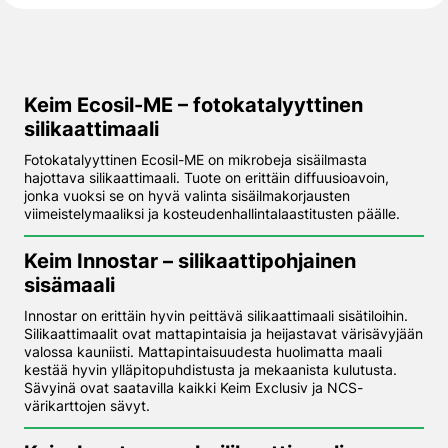
Keim Ecosil-ME – fotokatalyyttinen
silikaattimaali
Fotokatalyyttinen Ecosil-ME on mikrobeja sisäilmasta
hajottava silikaattimaali. Tuote on erittäin diffuusioavoin,
jonka vuoksi se on hyvä valinta sisäilmakorjausten
viimeistelymaaliksi ja kosteudenhallintalaastitusten päälle.
Keim Innostar – silikaattipohjainen
sisämaali
Innostar on erittäin hyvin peittävä silikaattimaali sisätiloihin.
Silikaattimaalit ovat mattapintaisia ja heijastavat värisävyjään
valossa kauniisti. Mattapintaisuudesta huolimatta maali
kestää hyvin ylläpitopuhdistusta ja mekaanista kulutusta.
Sävyinä ovat saatavilla kaikki Keim Exclusiv ja NCS-
värikarttojen sävyt.