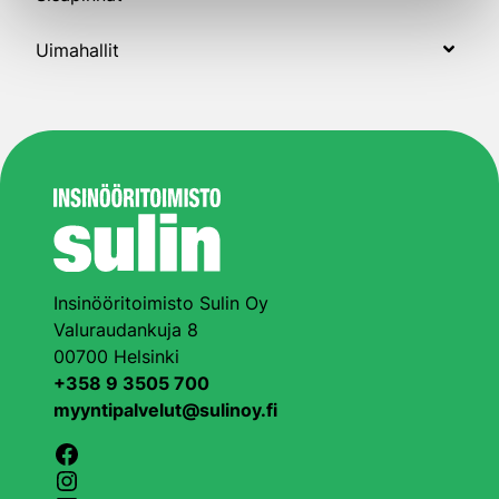
Uimahallit
Insinööritoimisto Sulin Oy
Valuraudankuja 8
00700 Helsinki
+358 9 3505 700
myyntipalvelut@sulinoy.fi
Facebook
Instagram