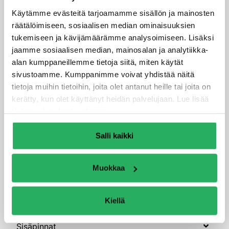
Betonirakenteet
Käytämme evästeitä tarjoamamme sisällön ja mainosten
räätälöimiseen, sosiaalisen median ominaisuuksien
Julkisivut
tukemiseen ja kävijämäärämme analysoimiseen. Lisäksi
jaamme sosiaalisen median, mainosalan ja analytiikka-
Kosteudenhallinta ja sisäilma
alan kumppaneillemme tietoja siitä, miten käytät
Injektointituotteet
sivustoamme. Kumppanimme voivat yhdistää näitä
tietoja muihin tietoihin, joita olet antanut heille tai joita on
Kalsiumsilikaattilevyjärjestelmät
kerätty, kun olet käyttänyt heidän palvelujaan. Lue lisää
Kapillaarisen vedennousun katkaiseminen
tietosuojaselosteestamme
.
Laastit ja tasoitteet
Salli kaikki
Rakenteen vedentiivistys
Sisäilmakorjaustuote
Muokkaa
Sisämaalit
Oma tuotanto
Kiellä
Sisäpinnat