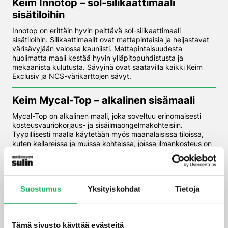
Keim Innotop – sol-silikaattimaali
sisätiloihin
Innotop on erittäin hyvin peittävä sol-silikaattimaali
sisätiloihin. Silikaattimaalit ovat mattapintaisia ja heijastavat
värisävyjään valossa kauniisti. Mattapintaisuudesta
huolimatta maali kestää hyvin ylläpitopuhdistusta ja
mekaanista kulutusta. Sävyinä ovat saatavilla kaikki Keim
Exclusiv ja NCS-värikarttojen sävyt.
Keim Mycal-Top – alkalinen sisämaali
Mycal-Top on alkalinen maali, joka soveltuu erinomaisesti
kosteusvauriokorjaus- ja sisäilmaongelmakohteisiin.
Tyypillisesti maalia käytetään myös maanalaisissa tiloissa,
kuten kellareissa ja muissa kohteissa, joissa ilmankosteus on
normaalia korkeampi.
Hae…
HAE
Suostumus
Yksityiskohdat
Tietoja
Kategoriat
Tämä sivusto käyttää evästeitä