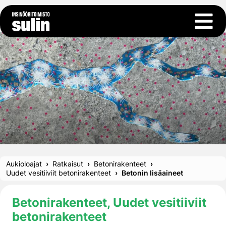
Siirry sisältöön
Avaa 
Aukioloajat
Ratkaisut
Betonirakenteet
Uudet vesitiiviit betonirakenteet
Betonin lisäaineet
Betonirakenteet, Uudet vesitiiviit
betonirakenteet