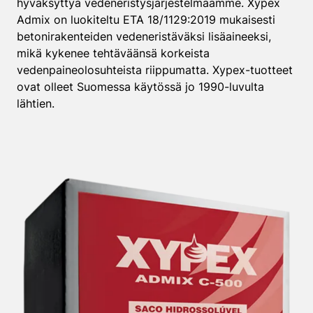
hyväksyttyä vedeneristysjärjestelmäämme. Xypex
Admix on luokiteltu ETA 18/1129:2019 mukaisesti
betonirakenteiden vedeneristäväksi lisäaineeksi,
mikä kykenee tehtäväänsä korkeista
vedenpaineolosuhteista riippumatta. Xypex-tuotteet
ovat olleet Suomessa käytössä jo 1990-luvulta
lähtien.