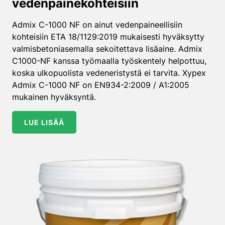
vedenpaine­kohteisiin
Admix C-1000 NF on ainut vedenpaineellisiin
kohteisiin ETA 18/1129:2019 mukaisesti hyväksytty
valmisbetoniasemalla sekoitettava lisäaine. Admix
C1000-NF kanssa työmaalla työskentely helpottuu,
koska ulkopuolista vedeneristystä ei tarvita. Xypex
Admix C-1000 NF on EN934-2:2009 / A1:2005
mukainen hyväksyntä.
LUE LISÄÄ