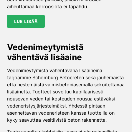
aiheuttamaa korroosiota ei tapahdu.
LUE LISÄÄ
Vedenimeytymistä
vähentävä lisäaine
Vedenimeytymistä vähentävänä lisäaineina
tarjoamme Schomburg Betocreten sekä jauhemaista
että nestemäistä valmisbetoniasemalla sekoitettavaa
lisäainetta. Tuotteet soveltuu kapillaarisesti
nousevan veden tai kosteuden nousua estäväksi
vedeneristysjärjestelmäksi. Yhdessä pintaan
asennettavan vedeneristeen kanssa tuotteilla on
kyky saavuttaa vesitiivistä betonirakennetta.
Tuote soveltuu kohteisiin, jossa ei ole paineellista