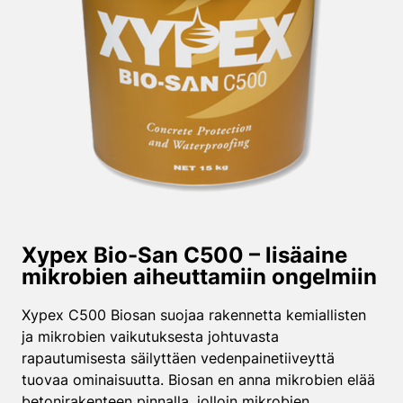
Xypex Bio-San C500 – lisäaine
mikrobien aiheuttamiin ongelmiin
Xypex C500 Biosan suojaa rakennetta kemiallisten
ja mikrobien vaikutuksesta johtuvasta
rapautumisesta säilyttäen vedenpainetiiveyttä
tuovaa ominaisuutta. Biosan en anna mikrobien elää
betonirakenteen pinnalla, jolloin mikrobien