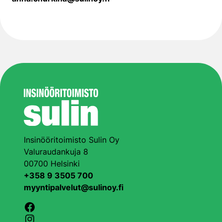
Insinööritoimisto Sulin Oy
Valuraudankuja 8
00700 Helsinki
+358 9 3505 700
myyntipalvelut@sulinoy.fi
Facebook
Instagram