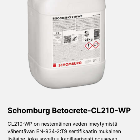
Schomburg Betocrete-CL210-WP
CL210-WP on nestemäinen veden imeytymistä
vähentävän EN-934-2:T9 sertifikaatin mukainen
lisäaine, joka soveltuu kapillaarisesti nousevan