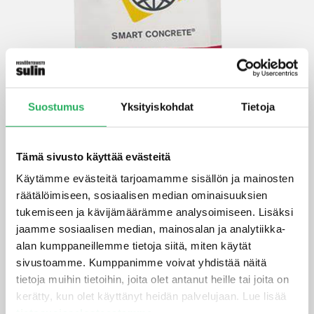
Suostumus
Yksityiskohdat
Tietoja
Tämä sivusto käyttää evästeitä
Käytämme evästeitä tarjoamamme sisällön ja mainosten
Hard-Cem – mekaanista
räätälöimiseen, sosiaalisen median ominaisuuksien
kulutuksen kestoa lisäävä
tukemiseen ja kävijämäärämme analysoimiseen. Lisäksi
lisäaine
jaamme sosiaalisen median, mainosalan ja analytiikka-
alan kumppaneillemme tietoja siitä, miten käytät
Hard-Cem® lisää betonin mekaanisen kulutuksen
sivustoamme. Kumppanimme voivat yhdistää näitä
kestoa ja siten pidentää rakenteen elinkaarta. Tuote
tietoja muihin tietoihin, joita olet antanut heille tai joita on
on betonin lisäaine ja se sekoitetaan betonimassan
kerätty, kun olet käyttänyt heidän palvelujaan. Lue lisää
joukkoon muodostaen erottamattoman osan
tietosuojaselosteestamme
.