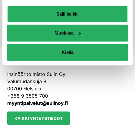
kokonaisuutta.
Salli kaikki
LUE LISÄÄ
Muokkaa
Kiellä
Ota yhteyttä
Insinööritoimisto Sulin Oy
Valuraudankuja 8
00700 Helsinki
+358 9 3505 700
myyntipalvelut@sulinoy.fi
KAIKKI YHTEYSTIEDOT