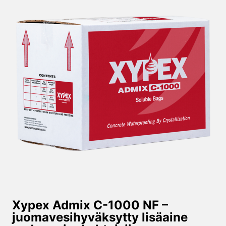
Xypex Admix C-1000 NF –
juomavesi­hyväksytty lisäaine