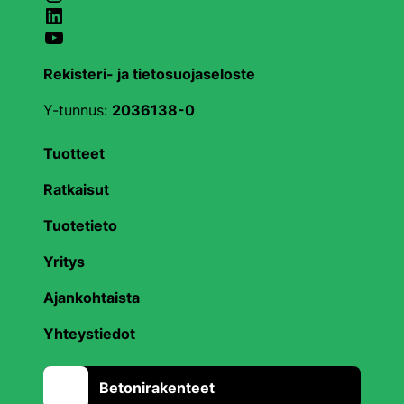
LinkedIn
YouTube
Rekisteri- ja tietosuojaseloste
Y-tunnus:
2036138-0
Tuotteet
Ratkaisut
Tuotetieto
Yritys
Ajankohtaista
Yhteystiedot
Betonirakenteet