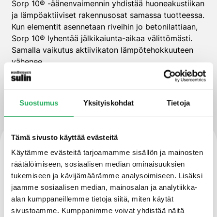
Sorp 10® -äänenvaimennin yhdistää huoneakustiikan
ja lämpöaktiiviset rakennusosat samassa tuotteessa.
Kun elementit asennetaan riveihin jo betonilattiaan,
Sorp 10® lyhentää jälkikaiunta-aikaa välittömästi.
Samalla vaikutus aktiivikaton lämpötehokkuuteen
vähenee.
LUE LISÄÄ
Suostumus
Yksityiskohdat
Tietoja
Tämä sivusto käyttää evästeitä
Ota yhteyttä
Käytämme evästeitä tarjoamamme sisällön ja mainosten
räätälöimiseen, sosiaalisen median ominaisuuksien
tukemiseen ja kävijämäärämme analysoimiseen. Lisäksi
Insinööritoimisto Sulin Oy
jaamme sosiaalisen median, mainosalan ja analytiikka-
Valuraudankuja 8
alan kumppaneillemme tietoja siitä, miten käytät
00700 Helsinki
sivustoamme. Kumppanimme voivat yhdistää näitä
+358 9 3505 700