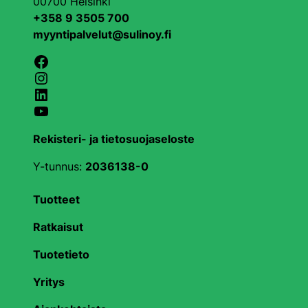
00700 Helsinki
+358 9 3505 700
myyntipalvelut@sulinoy.fi
Facebook
Instagram
LinkedIn
YouTube
Rekisteri- ja tietosuojaseloste
Y-tunnus:
2036138-0
Tuotteet
Ratkaisut
Tuotetieto
Yritys