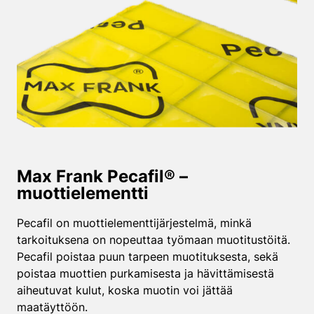
Max Frank Pecafil® –
muottielementti
Pecafil on muottielementtijärjestelmä, minkä
tarkoituksena on nopeuttaa työmaan muotitustöitä.
Pecafil poistaa puun tarpeen muotituksesta, sekä
poistaa muottien purkamisesta ja hävittämisestä
aiheutuvat kulut, koska muotin voi jättää
maatäyttöön.