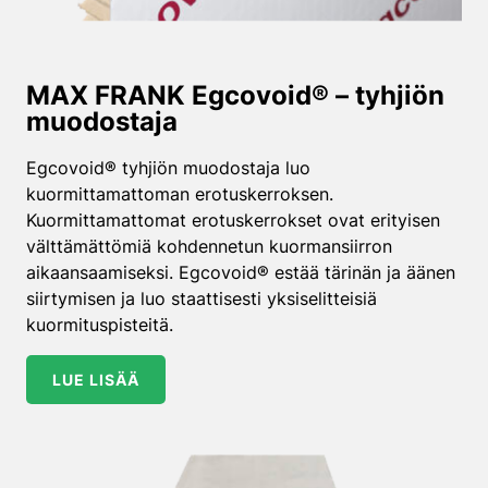
MAX FRANK Egcovoid® – tyhjiön
muodostaja
Egcovoid® tyhjiön muodostaja luo
kuormittamattoman erotuskerroksen.
Kuormittamattomat erotuskerrokset ovat erityisen
välttämättömiä kohdennetun kuormansiirron
aikaansaamiseksi. Egcovoid® estää tärinän ja äänen
siirtymisen ja luo staattisesti yksiselitteisiä
kuormituspisteitä.
LUE LISÄÄ