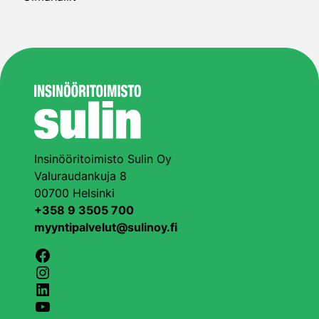
Insinööritoimisto Sulin Oy
Valuraudankuja 8
00700 Helsinki
+358 9 3505 700
myyntipalvelut@sulinoy.fi
Facebook
Instagram
LinkedIn
YouTube