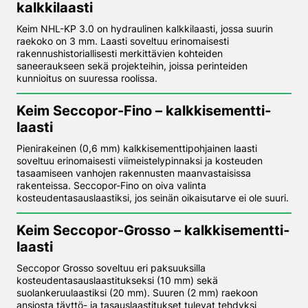
kalkkilaasti
Keim NHL-KP 3.0 on hydraulinen kalkkilaasti, jossa suurin
raekoko on 3 mm. Laasti soveltuu erinomaisesti
rakennushistoriallisesti merkittävien kohteiden
saneeraukseen sekä projekteihin, joissa perinteiden
kunnioitus on suuressa roolissa.
Keim Seccopor-Fino – kalkkisementti­
laasti
Pienirakeinen (0,6 mm) kalkkisementtipohjainen laasti
soveltuu erinomaisesti viimeistelypinnaksi ja kosteuden
tasaamiseen vanhojen rakennusten maanvastaisissa
rakenteissa. Seccopor-Fino on oiva valinta
kosteudentasauslaastiksi, jos seinän oikaisutarve ei ole suuri.
Keim Seccopor-Grosso – kalkkisementti­
laasti
Seccopor Grosso soveltuu eri paksuuksilla
kosteudentasauslaastitukseksi (10 mm) sekä
suolankeruulaastiksi (20 mm). Suuren (2 mm) raekoon
ansiosta täyttö- ja tasauslaastitukset tulevat tehdyksi