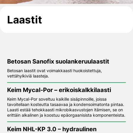
Laastit
Betosan Sanofix suolankeruu­laastit
Betosan laastit ovat voimakkaasti huokoistettuja,
vettähylkiviä laasteja.
Keim Mycal-Por – erikoiskalkki­laasti
Keim Mycal-Por soveltuu kaikille sisäpinnoille, joissa
tavoitellaan kosteutta tasaavaa ja kondensoimatonta pintaa.
Laasti estää tehokkaasti mikrobikasvustojen itämisen, se on
erittäin alkalinen ja koostuu epäorgaanisista komponenteista.
Keim NHL-KP 3.0 – hydraulinen