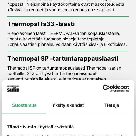
nopeasti. Yleisimpinä käyttökohteina ovat maakosteudesta
kärsivät rakenteet ja vanhojen rakennusten sisäpinnat.
Thermopal fs33 -laasti
Hienojakoinen laasti THERMOPAL-sarjan korjauslaasteille.
Laastia käytetään tuomaan hienoja tasoitepintoja
korjauslaastien pinnalle. Voidaan käyttää sisä- ja ulkotiloissa.
Thermopal SP -tartuntarappaus­laasti
Thermopal SP on tartuntarappauslaasti Thermopal-sarjan
tuotteille. Sillä on hyvät tartuntaominaisuudet
sementtipohjaisille alustoille ja tarjoaa erinomaisen
tarttuvuuden seuraavalla laastille, esimerkiksi Thermopal
Ultralle
Thermopal SR24 -korjauslaasti
Suostumus
Yksityiskohdat
Tietoja
Nopeasti kovettuva korjauslaasti kriittisissäkin olosuhteissa.
Nopea ja reaktiivinen sideaine, mikä sitoutuu jopa vaikeissa
olosuhteissa, voidaan levittää jopa 30 mm kerrospaksuuteen
Tämä sivusto käyttää evästeitä
yhdellä kertaa, suuri ilmamäärä sekoituksessa. Tuotteen
suurin etu on nopea kovettuminen, eli seuraavaan