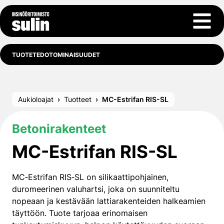
Siirry sisältöön
Avaa 
TUOTETEDOT
OMINAISUUDET
Aukioloajat
Tuotteet
MC-Estrifan RIS-SL
Betonirakenteet
MC-Estrifan RIS-SL
MC‑Estrifan RIS‑SL on silikaattipohjainen,
duromeerinen valuhartsi, joka on suunniteltu
nopeaan ja kestävään lattiarakenteiden halkeamien
täyttöön. Tuote tarjoaa erinomaisen