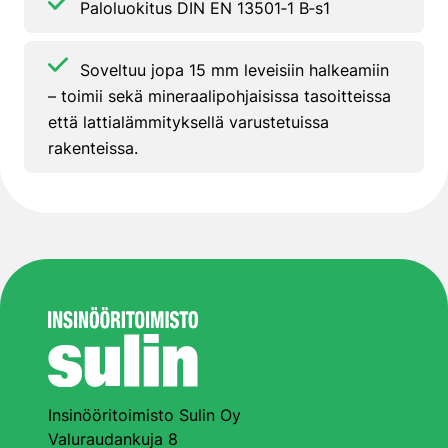
Paloluokitus DIN EN 13501‑1 B‑s1
Soveltuu jopa 15 mm leveisiin halkeamiin
– toimii sekä mineraalipohjaisissa tasoitteissa
että lattialämmityksellä varustetuissa
rakenteissa.
Insinööritoimisto Sulin Oy
Valuraudankuja 8