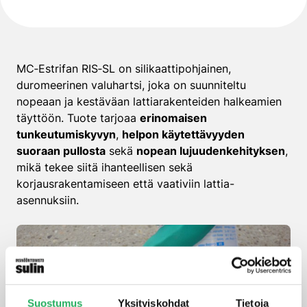
MC‑Estrifan RIS‑SL on silikaattipohjainen,
duromeerinen valuhartsi, joka on suunniteltu
nopeaan ja kestäväan lattiarakenteiden halkeamien
täyttöön. Tuote tarjoaa
erinomaisen
tunkeutumiskyvyn
,
helpon käytettävyyden
suoraan pullosta
sekä
nopean lujuudenkehityksen
,
mikä tekee siitä ihanteellisen sekä
korjausrakentamiseen että vaativiin lattia-
asennuksiin.
Suostumus
Yksityiskohdat
Tietoja