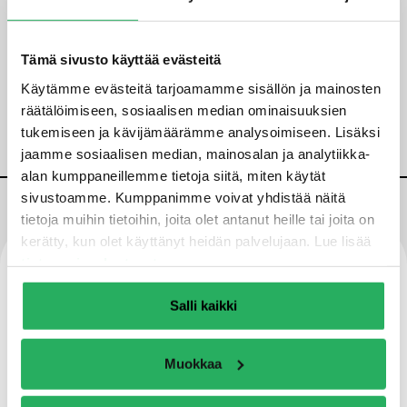
Tämä sivusto käyttää evästeitä
Käytämme evästeitä tarjoamamme sisällön ja mainosten
räätälöimiseen, sosiaalisen median ominaisuuksien
tukemiseen ja kävijämäärämme analysoimiseen. Lisäksi
jaamme sosiaalisen median, mainosalan ja analytiikka-
alan kumppaneillemme tietoja siitä, miten käytät
sivustoamme. Kumppanimme voivat yhdistää näitä
tietoja muihin tietoihin, joita olet antanut heille tai joita on
kerätty, kun olet käyttänyt heidän palvelujaan. Lue lisää
Ominaisuudet
tietosuojaselosteestamme
.
Salli kaikki
Silikaattipohjainen, duromeerinen
valuhartsi
Muokkaa
Nopea lujuudenkehitys ja peitettävyys –