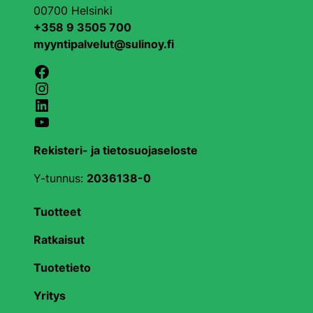
00700 Helsinki
+358 9 3505 700
myyntipalvelut@sulinoy.fi
Facebook
Instagram
LinkedIn
YouTube
Rekisteri- ja tietosuojaseloste
Y-tunnus:
2036138-0
Tuotteet
Ratkaisut
Tuotetieto
Yritys