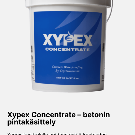
Xypex Concentrate – betonin
pintakäsittely
Xypex-käsittelyllä voidaan estää kosteuden