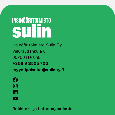
Insinööritoimisto Sulin Oy
Valuraudankuja 8
00700 Helsinki
+358 9 3505 700
myyntipalvelut@sulinoy.fi
Facebook
Instagram
LinkedIn
YouTube
Rekisteri- ja tietosuojaseloste