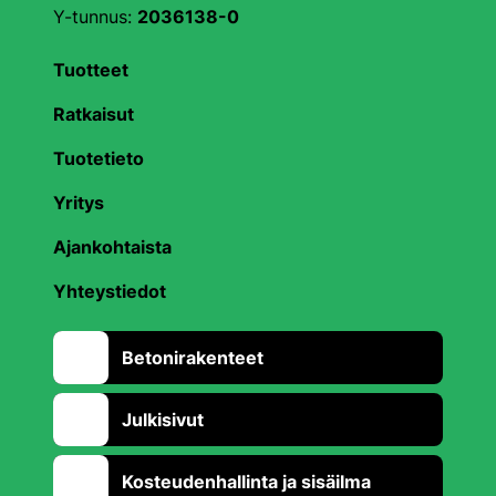
Y-tunnus:
2036138-0
Tuotteet
Ratkaisut
Tuotetieto
Yritys
Ajankohtaista
Yhteystiedot
Betonirakenteet
Julkisivut
Kosteudenhallinta ja sisäilma