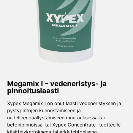
Megamix I – vedeneristys- ja
pinnoituslaasti
Xypex Megamix I on ohut laasti vedeneristyksen ja
pystypintojen kunnostamiseen ja
uudelleenpäällystämiseen muurauksessa tai
betonipinnoissa, tai Xypex Concentrate -tuotteelle
käsittelykerroksena tai arkkitehtonisena