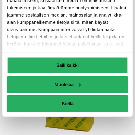
räätälöimiseen, sosiaalisen median ominaisuuksien
LUE LISÄÄ
tukemiseen ja kävijämäärämme analysoimiseen. Lisäksi
jaamme sosiaalisen median, mainosalan ja analytiikka-
alan kumppaneillemme tietoja siitä, miten käytät
sivustoamme. Kumppanimme voivat yhdistää näitä
tietoja muihin tietoihin, joita olet antanut heille tai joita on
kerätty, kun olet käyttänyt heidän palvelujaan. Lue lisää
tietosuojaselosteestamme
.
Salli kaikki
Muokkaa
Kiellä