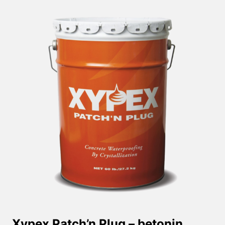
Xypex Patch’n Plug – betonin