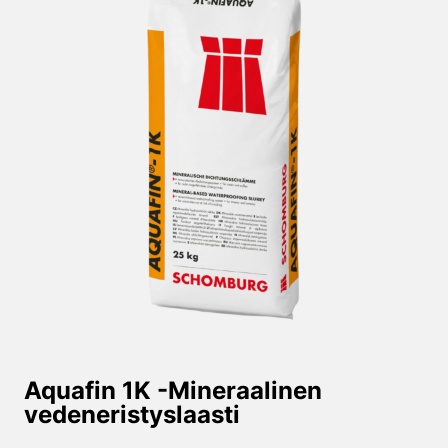
Aquafin 1K -Mineraalinen
vedeneristys­laasti