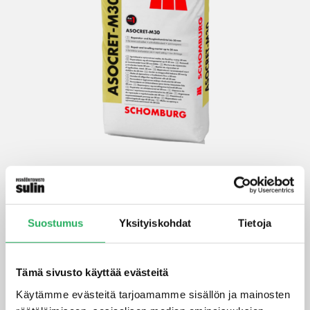
Asocret-M30 -laasti
Asocret-M30 on monikäyttöinen, vesitiivis, nopeasti
Suostumus
Yksityiskohdat
Tietoja
kovettuva ja kestävä laasti, joka soveltuu
mineraalisten pintojen, kuten allasrakenteiden,
tiilirakenteiden ja betonirakenteiden tasoittamiseen
Tämä sivusto käyttää evästeitä
ja korjaamiseen.
Käytämme evästeitä tarjoamamme sisällön ja mainosten