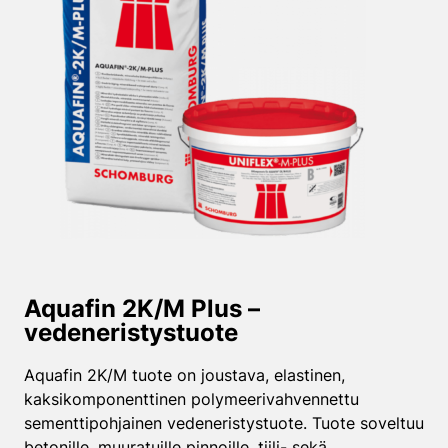
Aquafin 2K/M Plus –
vedeneristys­tuote
Aquafin 2K/M tuote on joustava, elastinen,
kaksikomponenttinen polymeerivahvennettu
sementtipohjainen vedeneristystuote. Tuote soveltuu
betonille, muuratuille pinnoille, tiili- sekä