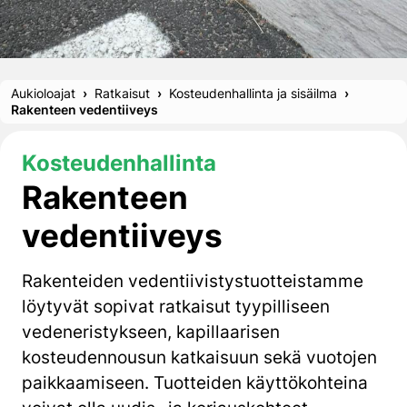
Aukioloajat
Ratkaisut
Kosteudenhallinta ja sisäilma
Rakenteen vedentiiveys
Kosteudenhallinta
Rakenteen
vedentiiveys
Rakenteiden vedentiivistystuotteistamme
löytyvät sopivat ratkaisut
tyypilliseen
vedeneristykseen, kapillaarisen
kosteud
ennousun katkaisuun sekä vuotojen
paikkaamiseen.
Tuotteiden käyttökohteina