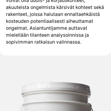
voivat olla uudis- ja korjauskohteet,
akuuteista ongelmista kärsivät
kohteet sekä
rakenteet, joissa halutaan ennaltaehkäistä
kosteuden potentiaalisesti aiheuttamat
ongelmat.
Asiantuntijamme auttavat
mielellään tilanteen analysoinnissa ja
sopivimman ratkaisun valinnassa.