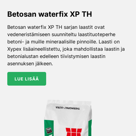
Betosan waterfix XP TH
Betosan waterfix XP TH sarjan laastit ovat
vedeneristämiseen suunniteltu laastituoteperhe
betoni- ja muille mineraalisille pinnoille. Laasti on
Xypex lisäaineellistettu, joka mahdollistaa laastin ja
betonialustan edelleen tiivistymisen laastin
asennuksen jälkeen.
LUE LISÄÄ