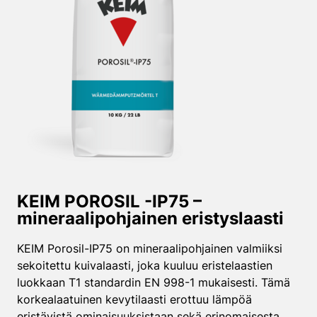
KEIM POROSIL -IP75 –
mineraalipohjainen eristyslaasti
KEIM Porosil-IP75 on mineraalipohjainen valmiiksi
sekoitettu kuivalaasti, joka kuuluu eristelaastien
luokkaan T1 standardin EN 998-1 mukaisesti. Tämä
korkealaatuinen kevytilaasti erottuu lämpöä
eristävistä ominaisuuksistaan sekä erinomaisesta