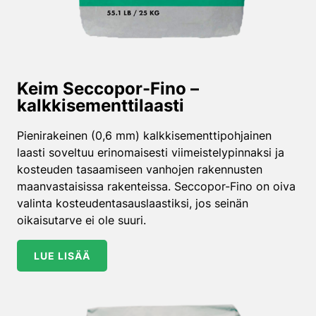
Keim Seccopor-Fino –
kalkkisementti­laasti
Pienirakeinen (0,6 mm) kalkkisementtipohjainen
laasti soveltuu erinomaisesti viimeistelypinnaksi ja
kosteuden tasaamiseen vanhojen rakennusten
maanvastaisissa rakenteissa. Seccopor-Fino on oiva
valinta kosteudentasauslaastiksi, jos seinän
oikaisutarve ei ole suuri.
LUE LISÄÄ