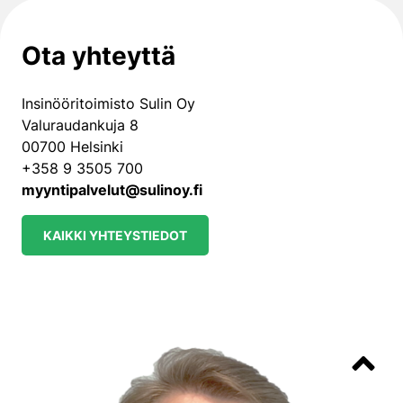
Ota yhteyttä
Insinööritoimisto Sulin Oy
Valuraudankuja 8
00700 Helsinki
+358 9 3505 700
myyntipalvelut@sulinoy.fi
KAIKKI YHTEYSTIEDOT
Takaisin