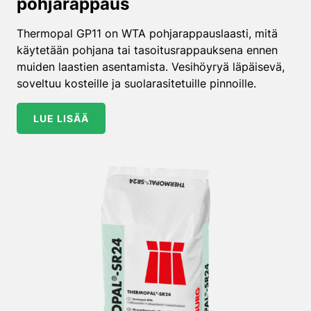
pohjarappaus
Thermopal GP11 on WTA pohjarappauslaasti, mitä
käytetään pohjana tai tasoitusrappauksena ennen
muiden laastien asentamista. Vesihöyryä läpäisevä,
soveltuu kosteille ja suolarasitetuille pinnoille.
LUE LISÄÄ