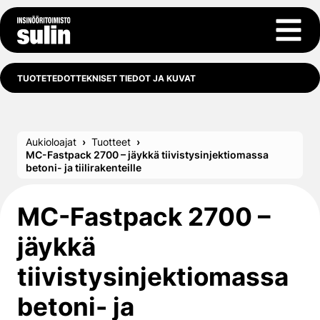
Siirry sisältöön
Avaa 
TUOTETEDOT
TEKNISET TIEDOT JA KUVAT
Aukioloajat
Tuotteet
MC-Fastpack 2700 – jäykkä tiivistysinjektio­massa
betoni- ja tiilirakenteille
MC-Fastpack 2700 –
jäykkä
tiivistysinjektio­massa
betoni- ja