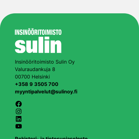
Insinööritoimisto Sulin Oy
Valuraudankuja 8
00700 Helsinki
+358 9 3505 700
myyntipalvelut@sulinoy.fi
Facebook
Instagram
LinkedIn
YouTube
Rekisteri- ja tietosuojaseloste