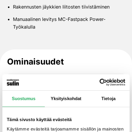
Rakennusten jäykkien liitosten tiivistäminen
Manuaalinen levitys MC-Fastpack Power-
Työkalulla
Ominaisuudet
Alhaisen viskositeetin omaava
polyuretaanipohjainen duromeerihartsi
Suostumus
Yksityiskohdat
Tietoja
Hyvä injektoitavuus
Tämä sivusto käyttää evästeitä
Muuttuva reaktiivisuuden hallinta
Käytämme evästeitä tarjoamamme sisällön ja mainosten