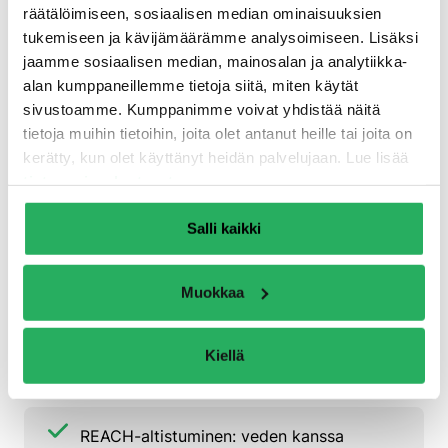
räätälöimiseen, sosiaalisen median ominaisuuksien
tukemiseen ja kävijämäärämme analysoimiseen. Lisäksi
Veden syrjäyttävä
jaamme sosiaalisen median, mainosalan ja analytiikka-
alan kumppaneillemme tietoja siitä, miten käytät
Rajoitettu vaahtoaminen kosketuksessa
sivustoamme. Kumppanimme voivat yhdistää näitä
veden kanssa (kovettunut vaahto)
tietoja muihin tietoihin, joita olet antanut heille tai joita on
kerätty, kun olet käyttänyt heidän palvelujaan. Lue lisää
tietosuojaselosteestamme
.
Kestävä vedenpitävyys
Salli kaikki
Korkea puristus- ja veto lujuus
Muokkaa
Vastaa paloluokkaa B2 DIN 4102
Kiellä
standardin mukaisesti injektionesteessä
REACH-altistuminen: veden kanssa