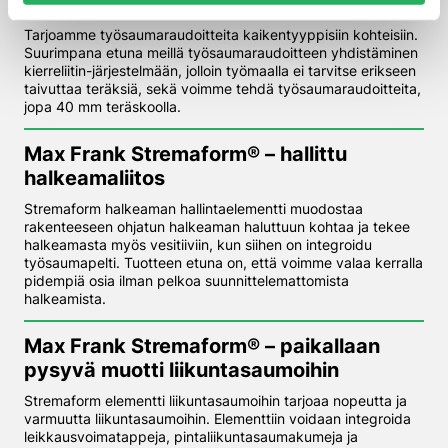
Max Frank Stabox® – työsauma­raudoite
Tarjoamme työsaumaraudoitteita kaikentyyppisiin kohteisiin.
Suurimpana etuna meillä työsaumaraudoitteen yhdistäminen
kierreliitin-järjestelmään, jolloin työmaalla ei tarvitse erikseen
taivuttaa teräksiä, sekä voimme tehdä työsaumaraudoitteita,
jopa 40 mm teräskoolla.
Max Frank Stremaform® – hallittu
halkeamaliitos
Stremaform halkeaman hallintaelementti muodostaa
rakenteeseen ohjatun halkeaman haluttuun kohtaa ja tekee
halkeamasta myös vesitiiviin, kun siihen on integroidu
työsaumapelti. Tuotteen etuna on, että voimme valaa kerralla
pidempiä osia ilman pelkoa suunnittelemattomista
halkeamista.
Max Frank Stremaform® – paikallaan
pysyvä muotti liikunta­saumoihin
Stremaform elementti liikuntasaumoihin tarjoaa nopeutta ja
varmuutta liikuntasaumoihin. Elementtiin voidaan integroida
leikkausvoimatappeja, pintaliikuntasaumakumeja ja