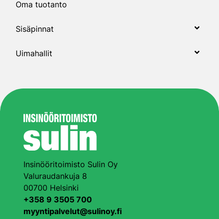
Oma tuotanto
Sisäpinnat
Uimahallit
Insinööritoimisto Sulin Oy
Valuraudankuja 8
00700 Helsinki
+358 9 3505 700
myyntipalvelut@sulinoy.fi