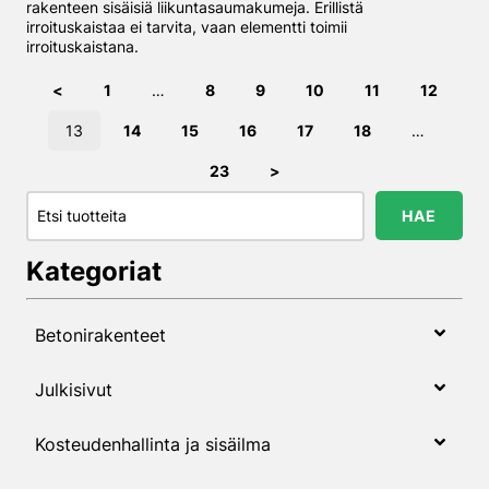
rakenteen sisäisiä liikuntasaumakumeja. Erillistä
irroituskaistaa ei tarvita, vaan elementti toimii
irroituskaistana.
Artikkelien sivutus
Sivu
Sivu
Sivu
Sivu
Sivu
Sivu
<
1
…
8
9
10
11
12
Sivu
Sivu
Sivu
Sivu
Sivu
Sivu
13
14
15
16
17
18
…
Sivu
23
>
Hae…
HAE
Kategoriat
Betonirakenteet
Julkisivut
Kosteudenhallinta ja sisäilma