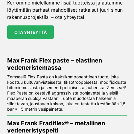
Kerromme mielellämme lisää tuotteista ja autamme
löytämään parhaat mahdolliset ratkaisut juuri sinun
rakennusprojektiisi – ota yhteyttä!
OTA YHTEYTTÄ
Max Frank Flex paste – elastinen
vedeneriste­massa
Zemseal® Flex Pasta on kaksikomponenttinen tuote, joka
koostuu kuituvahvisteisesta, tiksotrooppisesta, modifioidusta
bitumiemulsiosta ja sementtipohjaisesta jauheesta. Zemseal®
Flex Pasta on kestävä aggressiivista pohjavettä ja yleisiä
maaperän suoloja vastaan. Tuote muodostaa halkeamia
silloittavan, joustavan kalvon, joka on testattu kestämään 1,5
bar = 15 metrin vesipainetta.
Max Frank Fradiflex® – metallinen
vedeneristys­pelti