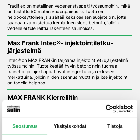
Fradiflex on metallinen vedeneristyspelti työsaumoihin, mikä
on testattu 50 metrin vedenpaineelle. Tuote on
helppokäyttöinen ja sisältää kaksiosaisen suojateipin, jotta
saadaan varmistettua kemiallinen sidos betoniin, jolloin
vedelle ei tule reittiä rakenteen saumoissa.
Max Frank Intec®- injektointiletku­
järjestelmä
Intec® on MAX FRANKin tarjoama injektointiletkujärjestelmä
työsaumoihin. Tuote kestää hyvin betonoinnin tuomaa
painetta, ja injektiopäät ovat integroituna ja erikseen
merkattuina, jolloin niiden asennus muottiin ja itse injektointi
on todella helppoa.
MAX FRANK Kierreliitin
Raudoituksen kierreliitin tarjoaa meille useita erilaisia
vaihtoehtoja esimerkiksi konsolirakenteille, sillä pystymme
tekemään työsaumaraudoitteita myös yli 12 mm teräksellä.
Kierreliitoksessa kierre on aina terästankoa vahvempi, eli
Suostumus
Yksityiskohdat
Tietoja
taivutustesteissä raudoite katkeaa ennen liitosta.