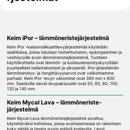
Keim iPor – lämmöneriste­järjestelmä
Keim iPor -kalsiumsilikaattilevyjärjestelmää käytetään
sisätiloissa, joissa halutaan homehtumaton, epäorgaaninen ja
vesihöyryille avoin lämmöneristejärjestelmä. Tuotteen
käyttökohteita ovat lämmön- ja kosteudeneristyskyvyltään
puutteelliset kellarirakenteet ja ulkoseinät. iPor-järjestelmän
lämmöneristys- ja hengittävyysarvot ovat valikoimamme
parhaat. Keim iPor -levyn vakiomitat ovat 390 mm x 600
mm. Saatavilla olevat levypaksuudet ovat 50, 60, 80, 100,
120 ja 140 mm.
Keim Mycal Lava – lämmöneriste­
järjestelmä
Keim Mycal-Lava lämmöneristejärjestelmä soveltuu
käytettäväksi kohteissa, joissa avainasemassa on rakenteen
kyky siirtää ja tasata suuria määriä kosteutta. Levyt