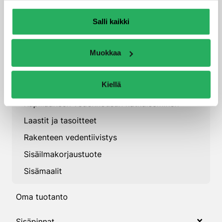
Betonirakenteet
Salli kaikki
Julkisivut
Muokkaa
Kosteudenhallinta ja sisäilma
Injektointituotteet
Kiellä
Kalsiumsilikaattilevyjärjestelmät
Kapillaarisen vedennousun katkaiseminen
Laastit ja tasoitteet
Rakenteen vedentiivistys
Sisäilmakorjaustuote
Sisämaalit
Oma tuotanto
Sisäpinnat