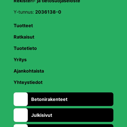
Rekisteri- ja tietosuojaseloste
Y-tunnus:
2036138-0
Tuotteet
Ratkaisut
Tuotetieto
Yritys
Ajankohtaista
Yhteystiedot
Betonirakenteet
Julkisivut