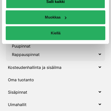
Salli kaikki
Betonipintojen korjauslaastit
Betonipintojen maalituotteet
Muokkaa
Impregnointituotteet
Maalinpoistoaineet
Kiellä
Parvekelattiat
Puupinnat
Rappauspinnat
Kosteudenhallinta ja sisäilma
Oma tuotanto
Sisäpinnat
Uimahallit