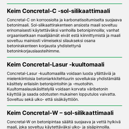
Keim Concretal-C -sol-silikaattimaali
Concretal-C on korroosiolta ja karbonatisoitumiselta suojaava
betonimaali. Sol-silikaattirakenteen ansiosta maali soveltuu
erinomaisesti käytettäväksi vanhoilla betonipinnoilla; vanhat
orgaanisetkaan maalijäämät eivät estä kiinnittymistä ja maali
soveltuu mainiosti viimeiseksi silaukseksi osana
betonirakenteen korjausta yhdistettynä
betoninkorjauslaasteihimme.
Keim Concretal-Lasur -kuultomaali
Concretal-Lasur -kuultomaalilla voidaan luoda yllättäviä ja
mielenkiintoisia betoniarkkitehtuurin sovelluksia yhdistämällä
käsittely erilaisiin betonipintoihin ja -muotoihin.
Kuultomaalauskäsittelyllä voidaan korvata väribetonin
käyttöä ja saada odotusten mukainen lopputulos vaivatta.
Soveltuu sekä ulko- että sisäkäyttöön.
Keim Concretal-W – sol-silikaattimaali
Concretal-W on betonipintaa säältä suojaava ja vettä hylkivä
maali, joka soveltuu käytettäväksi ulko- ja sisäpinnoilla.