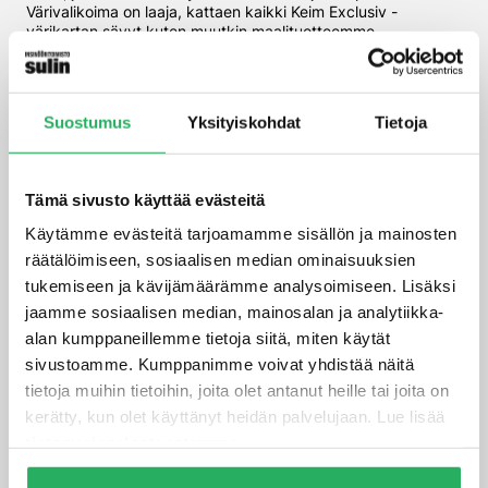
Värivalikoima on laaja, kattaen kaikki Keim Exclusiv -
värikartan sävyt kuten muutkin maalituotteemme.
Keim Design-Lasur – kuultomaali
Astetta rohkeampaa betoniarkkitehtuuria voidaan tehdä
Suostumus
Yksityiskohdat
Tietoja
Design-Lasur -metallinhohtomaaleilla. Kymmenistä hohtavista
värivaihtoehdoista löytyy varmasti sopiva sävy toteuttamaan
yllätyksellisinkin visio!
Tämä sivusto käyttää evästeitä
Hae…
HAE
Käytämme evästeitä tarjoamamme sisällön ja mainosten
räätälöimiseen, sosiaalisen median ominaisuuksien
Kategoriat
tukemiseen ja kävijämäärämme analysoimiseen. Lisäksi
jaamme sosiaalisen median, mainosalan ja analytiikka-
alan kumppaneillemme tietoja siitä, miten käytät
Betonirakenteet
sivustoamme. Kumppanimme voivat yhdistää näitä
tietoja muihin tietoihin, joita olet antanut heille tai joita on
Julkisivut
kerätty, kun olet käyttänyt heidän palvelujaan. Lue lisää
Betonipinnat
tietosuojaselosteestamme
.
Betonipintojen kohokuviointi