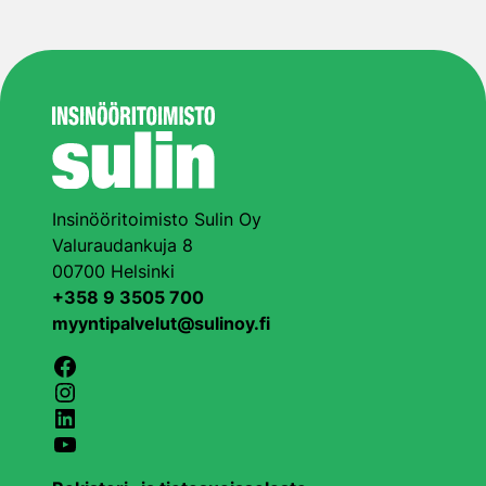
Insinööritoimisto Sulin Oy
Valuraudankuja 8
00700 Helsinki
+358 9 3505 700
myyntipalvelut@sulinoy.fi
Facebook
Instagram
LinkedIn
YouTube