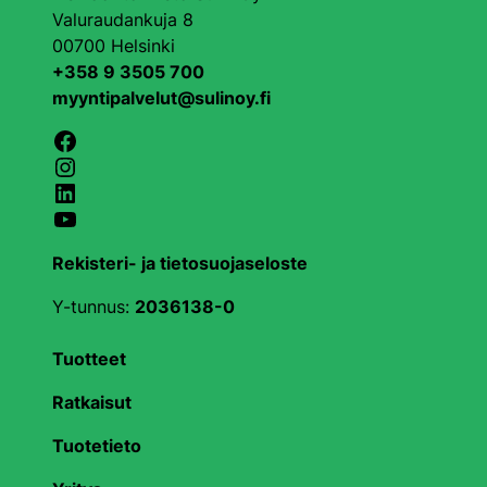
Valuraudankuja 8
00700 Helsinki
+358 9 3505 700
myyntipalvelut@sulinoy.fi
Facebook
Instagram
LinkedIn
YouTube
Rekisteri- ja tietosuojaseloste
Y-tunnus:
2036138-0
Tuotteet
Ratkaisut
Tuotetieto