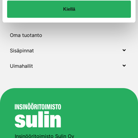
Julkisivut
Kiellä
Kosteudenhallinta ja sisäilma
Oma tuotanto
Sisäpinnat
Uimahallit
Insinööritoimisto Sulin Oy