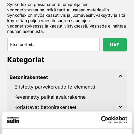
Synkoflex on paisumaton bitumipohjainen
vedeneristysnauha, mikä tarttuu useaan materiaaliin.
Synkoflex on myös kaasutiivis ja juomavesihyväksytty ja sitä
käytetään paljon väestönsuojien saumojen
vedeneristyksessä ja kaasutiivistyksessä. Vesisade ei haittaa
nauhan asennusta.
Hae…
HAE
Kategoriat
Betonirakenteet
Eristetty parvekeraudoite-elementti
Kevennetty paikallavalurakenne
Korjattavat betonirakenteet
Uudet vesitiiviit betonirakenteet
Betonin lisäaineet