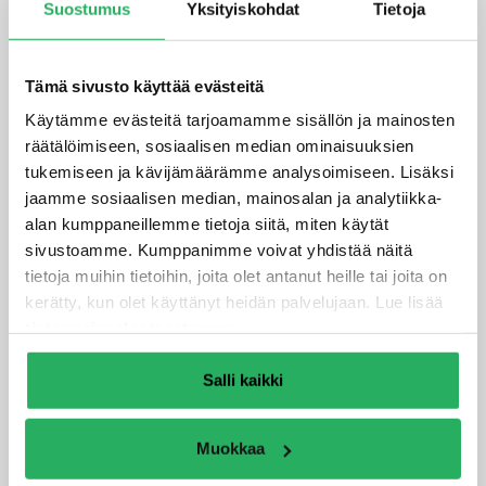
Suostumus
Yksityiskohdat
Tietoja
Betonirakenteen työsaumatuotteet
Injektointiletkut
Paisuvat saumanauhat
Tämä sivusto käyttää evästeitä
Työsaumapelti
Käytämme evästeitä tarjoamamme sisällön ja mainosten
räätälöimiseen, sosiaalisen median ominaisuuksien
Työsaumaraudoite
tukemiseen ja kävijämäärämme analysoimiseen. Lisäksi
Vesitiivis halkeamanhallintaelementti
jaamme sosiaalisen median, mainosalan ja analytiikka-
alan kumppaneillemme tietoja siitä, miten käytät
Vesitiivis liikuntasauma ja
sivustoamme. Kumppanimme voivat yhdistää näitä
leikkausvoimansiirto
tietoja muihin tietoihin, joita olet antanut heille tai joita on
Vesitiivis työsaumaelementti
kerätty, kun olet käyttänyt heidän palvelujaan. Lue lisää
tietosuojaselosteestamme
.
Betonirakenteet muottituotteet
Kapilaarisuuden katkaiseminen
Salli kaikki
Putki ja kaapelien läpivientien tiivisteet
Vedeneristeet ja membraanit
Muokkaa