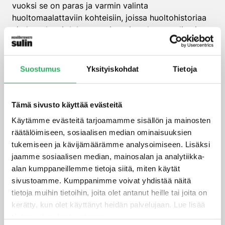
vuoksi se on paras ja varmin valinta
huoltomaalattaviin kohteisiin, joissa huoltohistoriaa
ei ole tarkasti dokumentoitu tai vanhaa maalia ei
saada helposti poistettua.
LUE LISÄÄ
Suostumus
Yksityiskohdat
Tietoja
Tämä sivusto käyttää evästeitä
Käytämme evästeitä tarjoamamme sisällön ja mainosten
räätälöimiseen, sosiaalisen median ominaisuuksien
tukemiseen ja kävijämäärämme analysoimiseen. Lisäksi
jaamme sosiaalisen median, mainosalan ja analytiikka-
alan kumppaneillemme tietoja siitä, miten käytät
sivustoamme. Kumppanimme voivat yhdistää näitä
tietoja muihin tietoihin, joita olet antanut heille tai joita on
kerätty, kun olet käyttänyt heidän palvelujaan. Lue lisää
tietosuojaselosteestamme
.