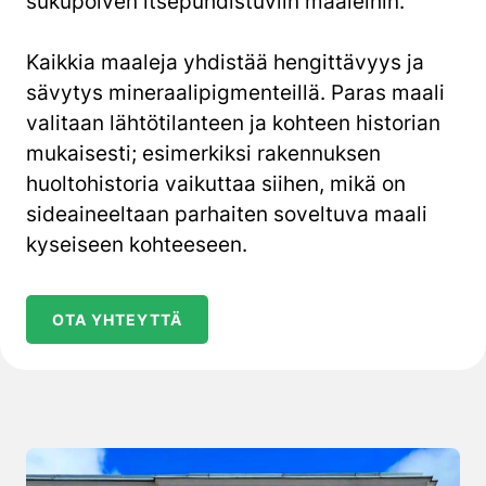
sukupolven itsepuhdistuviin maaleihin
.
Kaikkia maaleja yhdistää hengittävyys ja
sävy
tys mineraalipigmenteillä
.
Paras maali
valita
an
lähtötilanteen ja kohteen historian
mukaisesti; esimerkiksi
rakennuksen
huoltohistoria vaikuttaa siihen, mikä on
sideaineeltaan parhaiten soveltuva maali
kyseiseen kohteeseen.
OTA YHTEYTTÄ