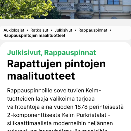
Aukioloajat
Ratkaisut
Julkisivut
Rappauspinnat
Rappauspintojen maalituotteet
Julkisivut, Rappauspinnat
Rapattujen pintojen
maalituotteet
Rappauspinnoille soveltuvien
Keim
-
tuotteiden laaja valikoima tarjoaa
vaihtoehtoja aina vuoden 1878 perinteisestä
2-komponenttisesta
Keim
Purkristalat
-
silikaattimaalista moderneihin neljännen