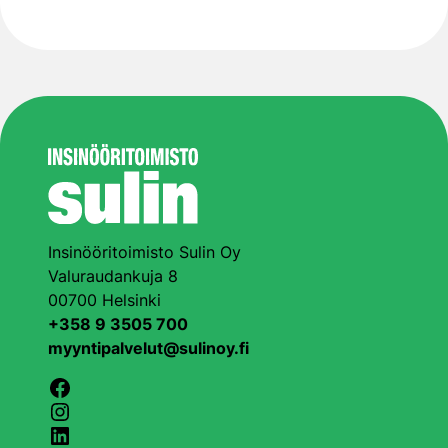
Insinööritoimisto Sulin Oy
Valuraudankuja 8
00700 Helsinki
+358 9 3505 700
myyntipalvelut@sulinoy.fi
Facebook
Instagram
LinkedIn