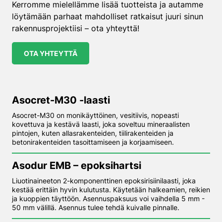
Kerromme mielellämme lisää tuotteista ja autamme
löytämään parhaat mahdolliset ratkaisut juuri sinun
rakennusprojektiisi – ota yhteyttä!
OTA YHTEYTTÄ
Asocret-M30 -laasti
Asocret-M30 on monikäyttöinen, vesitiivis, nopeasti
kovettuva ja kestävä laasti, joka soveltuu mineraalisten
pintojen, kuten allasrakenteiden, tiilirakenteiden ja
betonirakenteiden tasoittamiseen ja korjaamiseen.
Asodur EMB – epoksihartsi
Liuotinaineeton 2-komponenttinen epoksirisiinilaasti, joka
kestää erittäin hyvin kulutusta. Käytetään halkeamien, reikien
ja kuoppien täyttöön. Asennuspaksuus voi vaihdella 5 mm -
50 mm välillä. Asennus tulee tehdä kuivalle pinnalle.