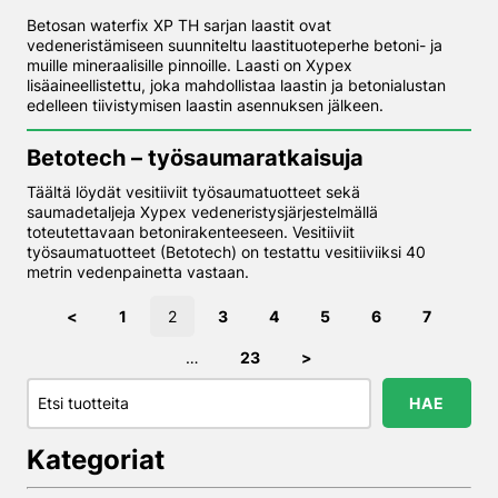
Betosan waterfix XP TH sarjan laastit ovat
vedeneristämiseen suunniteltu laastituoteperhe betoni- ja
muille mineraalisille pinnoille. Laasti on Xypex
lisäaineellistettu, joka mahdollistaa laastin ja betonialustan
edelleen tiivistymisen laastin asennuksen jälkeen.
Betotech – työsaumaratkaisuja
Täältä löydät vesitiiviit työsaumatuotteet sekä
saumadetaljeja Xypex vedeneristysjärjestelmällä
toteutettavaan betonirakenteeseen. Vesitiiviit
työsaumatuotteet (Betotech) on testattu vesitiiviiksi 40
metrin vedenpainetta vastaan.
Artikkelien sivutus
Sivu
Sivu
Sivu
Sivu
Sivu
Sivu
Sivu
<
1
2
3
4
5
6
7
Sivu
…
23
>
Hae…
HAE
Kategoriat