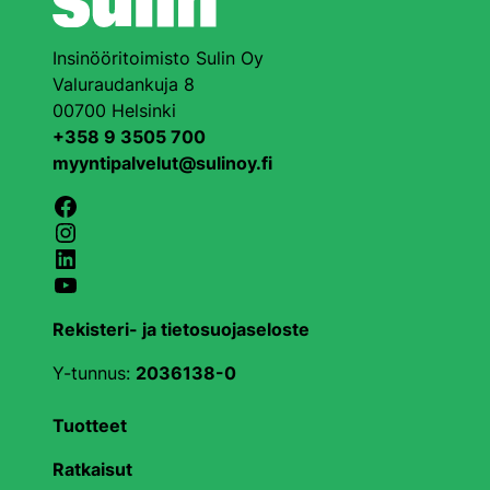
Insinööritoimisto Sulin Oy
Valuraudankuja 8
00700 Helsinki
+358 9 3505 700
myyntipalvelut@sulinoy.fi
Facebook
Instagram
LinkedIn
YouTube
Rekisteri- ja tietosuojaseloste
Y-tunnus:
2036138-0
Tuotteet
Ratkaisut