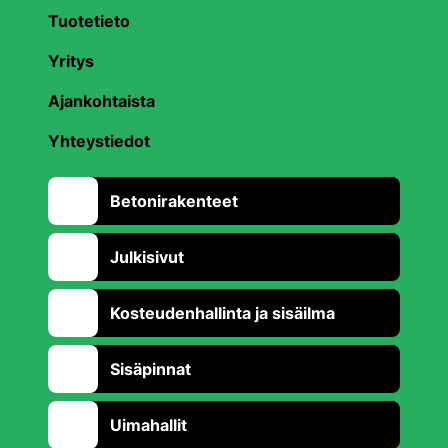
Tuotetieto
Yritys
Ajankohtaista
Yhteystiedot
Betonirakenteet
Julkisivut
Kosteudenhallinta ja sisäilma
Sisäpinnat
Uimahallit