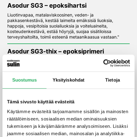
Asodur SG3 – epoksihartsi
Liuotinvapaa, matalaviskoosinen, veden- ja
pakkasenkestävä, kestää laimeita emäksisiä liuoksia,
happoja, vesipitoisia suolaliuoksia ja voiteluaineita,
kosteudenkestävä, estää höyryjä, suojaa sisätiloissa
terveyshaitoilta, toimii esteenä metaanikaasua vastaan."
Asodur SG3-thix – epoksiprimeri
Liuotinaineeton epoksirisiinipohjuste, joka voidaan levittää
betonipinnalle telaamalla tai ilmattomalla
korkeapaineruiskulla. 1-komponenttinen, harmaa pohjuste,
josta ei irtoa haihtuvia orgaanisia yhdisteitä (VOC). Voidaan
Suostumus
Yksityiskohdat
Tietoja
käyttää uima-altaiden lisäksi voimakkaalle kosteudelle
altistuvissa tiloissa mm. teollisuudessa ja terveydenhuollossa.
ASODUR-EV200 – suorituskykyinen
Tämä sivusto käyttää evästeitä
epoksihartsilaasti
Käytämme evästeitä tarjoamamme sisällön ja mainosten
räätälöimiseen, sosiaalisen median ominaisuuksien
ASODUR-EV200 on valuva ja suorituskykyinen
epoksihartsilaasti kovaankin kulutukseen ja rasitukseen.
tukemiseen ja kävijämäärämme analysoimiseen. Lisäksi
Tuotteella on 5 barin vedenpainekesto, korkea puristus- ja
jaamme sosiaalisen median, mainosalan ja analytiikka-
taivutuslujuus ja sillä voidaan tehdä jopa 200 mm kerroksia.