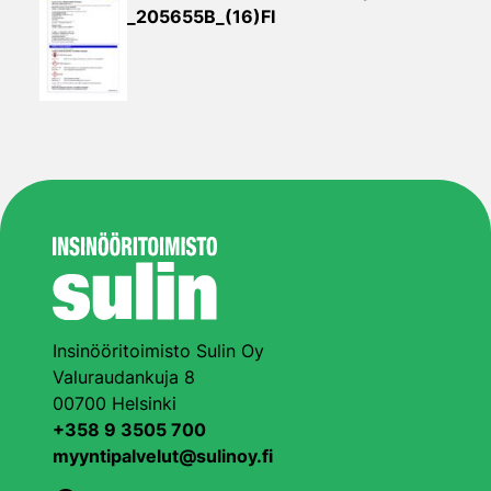
_205655B_(16)FI
Insinööritoimisto Sulin Oy
Valuraudankuja 8
00700 Helsinki
+358 9 3505 700
myyntipalvelut@sulinoy.fi