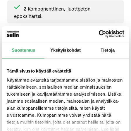
2 Komponenttinen, liuotteeton
epoksihartsi.
Kosteusrasitusta kestävä ja vesitiivis.
Suostumus
Yksityiskohdat
Tietoja
Erinomainen tarttuvuus kosteaan
betonipintaan.
Tämä sivusto käyttää evästeitä
Vaaka- ja pystypinnoille.
Käytämme evästeitä tarjoamamme sisällön ja mainosten
räätälöimiseen, sosiaalisen median ominaisuuksien
tukemiseen ja kävijämäärämme analysoimiseen. Lisäksi
jaamme sosiaalisen median, mainosalan ja analytiikka-
Vesihöyrytiivis, DIN EN 1504 luokka III.
alan kumppaneillemme tietoja siitä, miten käytät
sivustoamme. Kumppanimme voivat yhdistää näitä
tietoja muihin tietoihin, joita olet antanut heille tai joita on
Radontiivis.
kerätty, kun olet käyttänyt heidän palvelujaan. Lue lisää