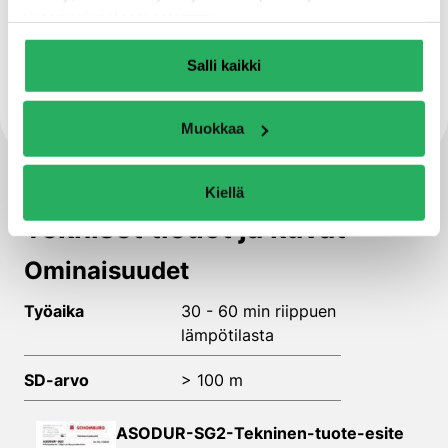
tietosuojaselosteestamme
.
Öljytiivis.
Salli kaikki
Voidaan ruiskuttaa
Muokkaa
Kiellä
Tekniset tiedot ja kuvat
Ominaisuudet
Työaika
30 - 60 min riippuen
lämpötilasta
SD-arvo
> 100 m
ASODUR-SG2-Tekninen-tuote-esite