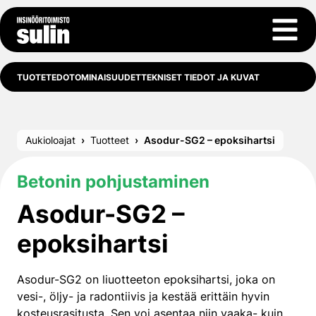
Siirry sisältöön
Avaa 
TUOTETEDOT
OMINAISUUDET
TEKNISET TIEDOT JA KUVAT
Aukioloajat
Tuotteet
Asodur-SG2 – epoksihartsi
Betonin pohjustaminen
Asodur-SG2 –
epoksihartsi
Asodur-SG2 on liuotteeton epoksihartsi, joka on
vesi-, öljy- ja radontiivis ja kestää erittäin hyvin
kosteusrasitusta. Sen voi asentaa niin vaaka- kuin