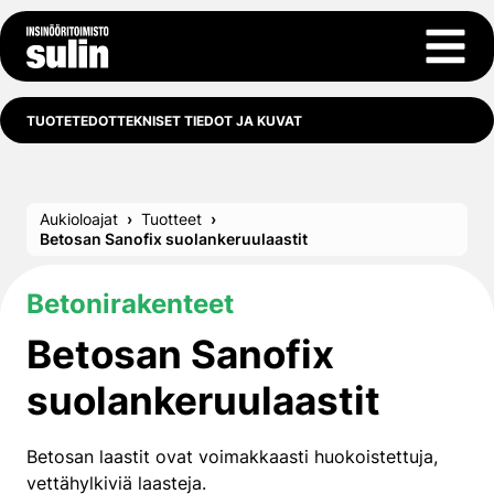
Siirry sisältöön
Avaa 
TUOTETEDOT
TEKNISET TIEDOT JA KUVAT
Aukioloajat
Tuotteet
Betosan Sanofix suolankeruu­laastit
Betonirakenteet
Betosan Sanofix
suolankeruu­laastit
Betosan laastit ovat voimakkaasti huokoistettuja,
vettähylkiviä laasteja.