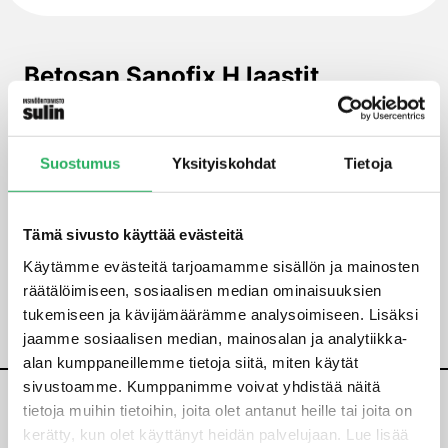
Betosan Sanofix H laastit
Betosan Sanofix H laastit ovat voimakkaasti
huokoistettuja, vettähylkiviä laasteja, joita käytetään
erityisesti kosteusrasituksesta kärsivien tiiliseinien
Suostumus
Yksityiskohdat
Tietoja
sisä- ja ulkopuoliseen korjaamiseen. Tuotteiden
erittäin huokoinen koostumus mahdollistaa
rakenteen luonnollisen kuivumisen sekä suolojen
Tämä sivusto käyttää evästeitä
kiteytymisen huokosrakenteeseen suojellen
Käytämme evästeitä tarjoamamme sisällön ja mainosten
pintakerroksia.
räätälöimiseen, sosiaalisen median ominaisuuksien
tukemiseen ja kävijämäärämme analysoimiseen. Lisäksi
jaamme sosiaalisen median, mainosalan ja analytiikka-
alan kumppaneillemme tietoja siitä, miten käytät
sivustoamme. Kumppanimme voivat yhdistää näitä
tietoja muihin tietoihin, joita olet antanut heille tai joita on
kerätty, kun olet käyttänyt heidän palvelujaan. Lue lisää