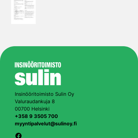
Insinööritoimisto Sulin Oy
Valuraudankuja 8
00700 Helsinki
+358 9 3505 700
myyntipalvelut@sulinoy.fi
Facebook