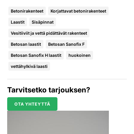
Betonirakenteet
Korjattavat betonirakenteet
Laastit
Sisäpinnat
Vesitiiviit ja vettä pidättävät rakenteet
Betosan laastit
Betosan Sanofix F
Betosan Sanofix H laastit
huokoinen
vettähylkivä laasti
Tarvitsetko tarjouksen?
OTA YHTEYTTÄ