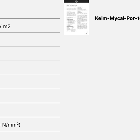
Keim-Mycal-Por-t
 / m2
,0 N/mm²)