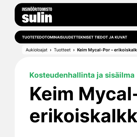
Siirry sisältöön
TUOTETEDOT
OMINAISUUDET
TEKNISET TIEDOT JA KUVAT
Aukioloajat
Tuotteet
Keim Mycal-Por – erikoiskalkk
Kosteudenhallinta ja sisäilma
Keim Mycal-
erikoiskalkki