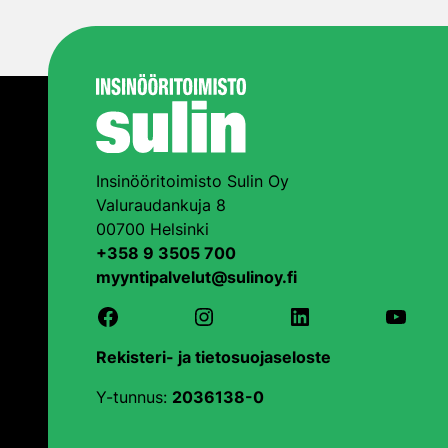
Insinööritoimisto Sulin Oy
Valuraudankuja 8
00700 Helsinki
+358 9 3505 700
myyntipalvelut@sulinoy.fi
Facebook
Instagram
LinkedIn
YouTu
Rekisteri- ja tietosuojaseloste
Y-tunnus:
2036138-0