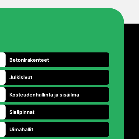
Betonirakenteet
Julkisivut
Kosteudenhallinta ja sisäilma
Sisäpinnat
Uimahallit
Takaisin