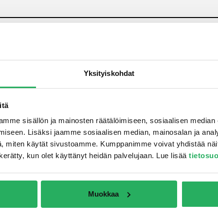
Yksityiskohdat
itä
laarisesti aktiivinen
Helppo asentaa
mme sisällön ja mainosten räätälöimiseen, sosiaalisen median
iseen. Lisäksi jaamme sosiaalisen median, mainosalan ja analy
määräisen kosteuden ja
Soveltuu myös KEIM iP
, miten käytät sivustoamme. Kumppanimme voivat yhdistää näitä t
on kerätty, kun olet käyttänyt heidän palvelujaan. Lue lisää
tietosu
umisriskiä)
ja lujittamiseen
Muokkaa