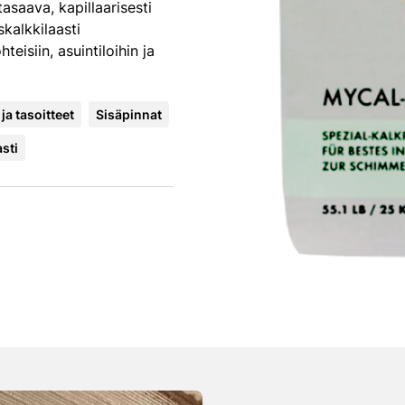
saava, kapillaarisesti
skalkkilaasti
teisiin, asuintiloihin ja
 ja tasoitteet
Sisäpinnat
sti