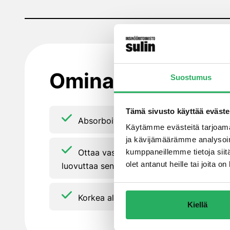
Ominaisuudet
Suostumus
Tämä sivusto käyttää eväste
Absorboiva, kosteutta säätelevä ja kapil
Käytämme evästeitä tarjoama
ja kävijämäärämme analysoim
Ottaa vastaan huonetilassa olevan yli
kumppaneillemme tietoja siitä
olet antanut heille tai joita 
luovuttaa sen nopeasti (minimoi kondensoit
Korkea alkaliteetti
Kiellä