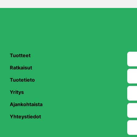
Tuotteet
Ratkaisut
Tuotetieto
Yritys
be
Ajankohtaista
Yhteystiedot