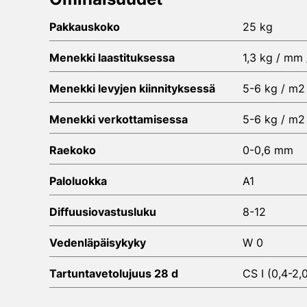
Pakkauskoko
25 kg
Menekki laastituksessa
1,3 kg / mm
Menekki levyjen kiinnityksessä
5-6 kg / m2
Menekki verkottamisessa
5-6 kg / m2
Raekoko
0-0,6 mm
Paloluokka
A1
Diffuusiovastusluku
8-12
Vedenläpäisykyky
W 0
Tartuntavetolujuus 28 d
CS I (0,4-2