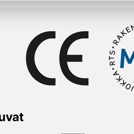
kuvat