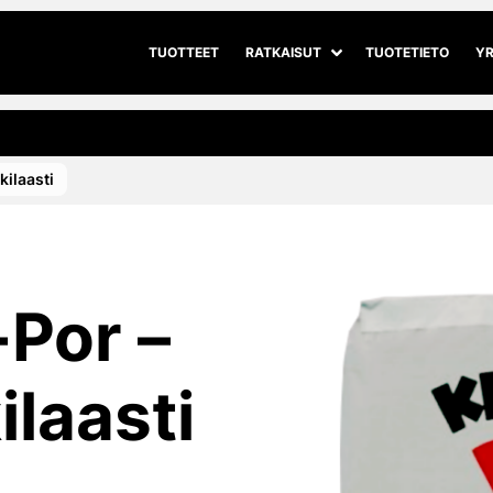
TUOTTEET
RATKAISUT
TUOTETIETO
YR
Avaa alivalikko
Sulje alivalikko
i­laasti
Por –
­laasti