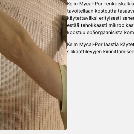
Keim Mycal-Por -erikoiskalkkila
tavoitellaan kosteutta tasaav
käytettäväksi erityisesti sanee
estää tehokkaasti mikrobikasvu
koostuu epäorgaanisista kom
Keim Mycal-Por laastia käytet
silikaattilevyjen kiinnittämisee