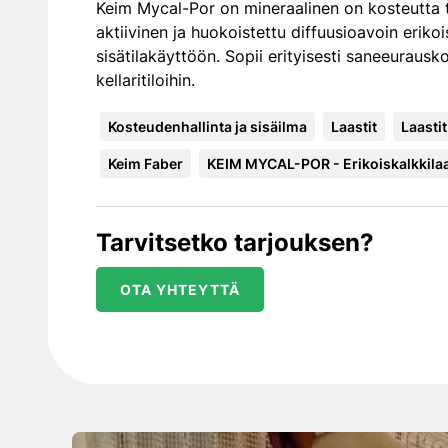
Keim Mycal-Por on mineraalinen on kosteutta ta
aktiivinen ja huokoistettu diffuusioavoin erikoi
sisätilakäyttöön. Sopii erityisesti saneeurauskoh
kellaritiloihin.
Kosteudenhallinta ja sisäilma
Laastit
Laastit
Keim Faber
KEIM MYCAL-POR - Erikoiskalkkilaa
Tarvitsetko tarjouksen?
OTA YHTEYTTÄ