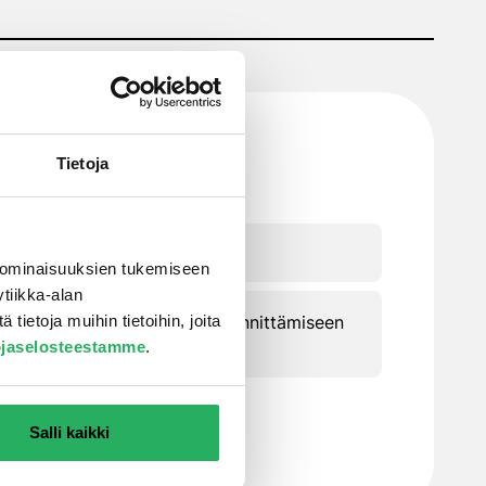
Tietoja
 ominaisuuksien tukemiseen
tiikka-alan
or sekä Mycal-CS levyjen kiinnittämiseen
ietoja muihin tietoihin, joita
ojaselosteestamme
.
Salli kaikki