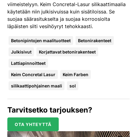
viimeistelyyn. Keim Concretal-Lasur silikaattimaalia
käytetään niin julkisivuissa kuin sisätiloissa. Se
suojaa säärasitukselta ja suojaa korroosiolta
läpäisten silti vesihöyryt tehokkaasti.
Betonipintojen maalituotteet
Betonirakenteet
Julkisivut
Korjattavat betonirakenteet
Lattiapinnoitteet
Keim Concretal Lasur
Keim Farben
silikaattipohjainen maali
sol
Tarvitsetko tarjouksen?
OTA YHTEYTTÄ