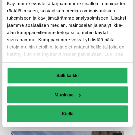
Käytämme evästeitä tarjoamamme sisällön ja mainosten
räätälöimiseen, sosiaalisen median ominaisuuksien
tukemiseen ja kävijämäärämme analysoimiseen. Lisäksi
jaamme sosiaalisen median, mainosalan ja analytiikka-
Keim-Concretal-Fixativ-tekninen-
alan kumppaneillemme tietoja siitä, miten käytät
esite
sivustoamme. Kumppanimme voivat yhdistää näitä
tietoja muihin tietoihin, joita olet antanut heille tai joita on
kerätty, kun olet käyttänyt heidän palvelujaan. Lue lisää
tietosuojaselosteestamme
.
Keim-Concretal-Lasur-tekninen-
Salli kaikki
esite
Muokkaa
Kiellä