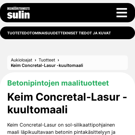
Siirry sisältöön
Avaa 
TUOTETEDOT
OMINAISUUDET
TEKNISET TIEDOT JA KUVAT
Aukioloajat
Tuotteet
Keim Concretal-Lasur -kuultomaali
Betonipintojen maalituotteet
Keim Concretal-Lasur -
kuultomaali
Keim Concretal-Lasur on sol-silikaattipohjainen
maali läpikuultavaan betonin pintakäsittelyyn ja