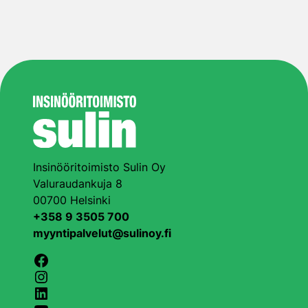
Insinööritoimisto Sulin Oy
Valuraudankuja 8
00700 Helsinki
+358 9 3505 700
myyntipalvelut@sulinoy.fi
Facebook
Instagram
LinkedIn