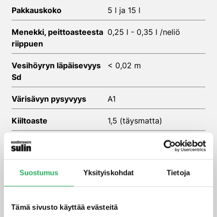
Pakkauskoko
5 l ja 15 l
Menekki, peittoasteesta
0,25 l - 0,35 l /neliö
riippuen
Vesihöyryn läpäisevyys
< 0,02 m
Sd
Värisävyn pysyvyys
A1
Kiiltoaste
1,5 (täysmatta)
Paloluokka
palamaton
Tiheys
1.1 - 1.3 g/cm³
Suostumus
Yksityiskohdat
Tietoja
Keim-Concretal-Base-tekninen-esite
Tämä sivusto käyttää evästeitä