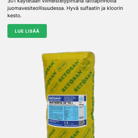
301 käytetään viimeistelypintana lattiapinnoilla
juomavesiteollisuudessa. Hyvä sulfaatin ja kloorin
kesto.
LUE LISÄÄ