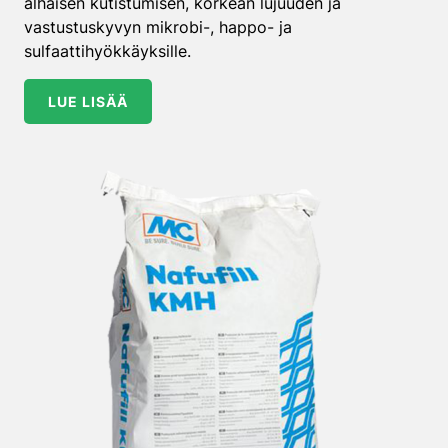
alhaisen kutistumisen, korkean lujuuden ja
vastustuskyvyn mikrobi-, happo- ja
sulfaattihyökkäyksille.
LUE LISÄÄ