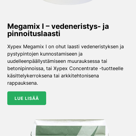
Megamix I – vedeneristys- ja
pinnoituslaasti
Xypex Megamix I on ohut laasti vedeneristyksen ja
pystypintojen kunnostamiseen ja
uudelleenpäällystämiseen muurauksessa tai
betonipinnoissa, tai Xypex Concentrate -tuotteelle
käsittelykerroksena tai arkkitehtonisena
rappauksena.
LUE LISÄÄ