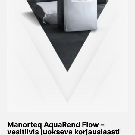
Manorteq AquaRend Flow –
vesitiivis juokseva korjauslaasti