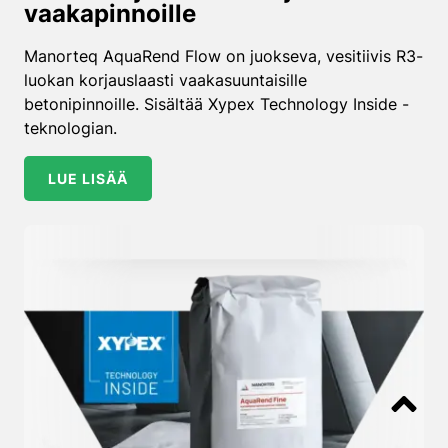
vaakapinnoille
Manorteq AquaRend Flow on juokseva, vesitiivis R3-
luokan korjauslaasti vaakasuuntaisille
betonipinnoille. Sisältää Xypex Technology Inside -
teknologian.
LUE LISÄÄ
Takaisin