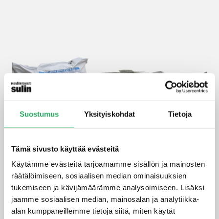
Suostumus
Yksityiskohdat
Tietoja
Tämä sivusto käyttää evästeitä
Käytämme evästeitä tarjoamamme sisällön ja mainosten
räätälöimiseen, sosiaalisen median ominaisuuksien
tukemiseen ja kävijämäärämme analysoimiseen. Lisäksi
jaamme sosiaalisen median, mainosalan ja analytiikka-
MC-RIM Protect-ST –
alan kumppaneillemme tietoja siitä, miten käytät
kuituvahvisteinen laasti