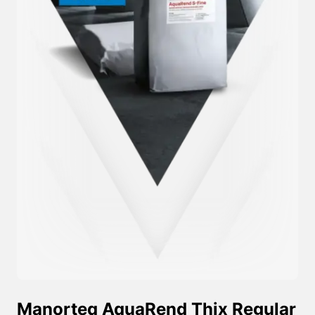
Manorteq AquaRend Thix Regular