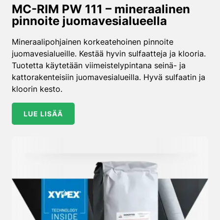
MC-RIM PW 111 – mineraalinen
pinnoite juomavesi­alueella
Mineraalipohjainen korkeatehoinen pinnoite
juomavesialueille. Kestää hyvin sulfaatteja ja klooria.
Tuotetta käytetään viimeistelypintana seinä- ja
kattorakenteisiin juomavesialueilla. Hyvä sulfaatin ja
kloorin kesto.
LUE LISÄÄ