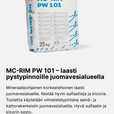
MC-RIM PW 101 – laasti
pystypinnoille juomavesi­alueella
Mineraalipohjainen korkeatehoinen laasti
juomavesialueille. Kestää hyvin sulfaatteja ja klooria.
Tuotetta käytetään viimeistelypintana seinä- ja
kattorakenteisiin juomavesialueilla. Hyvä sulfaatin ja
kloorin kesto.