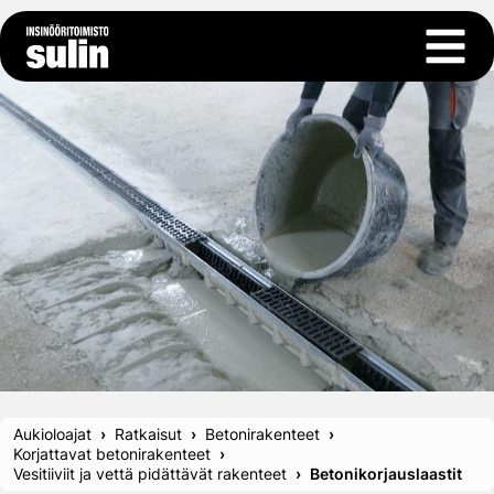
Siirry sisältöön
Avaa 
Aukioloajat
Ratkaisut
Betonirakenteet
Korjattavat betonirakenteet
Vesitiiviit ja vettä pidättävät rakenteet
Betonikorjauslaastit