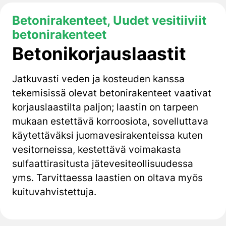
Betonirakenteet, Uudet vesitiiviit
betonirakenteet
Betonikorjauslaastit
Jatkuvasti veden ja kosteuden kanssa
tekemisissä olevat betonirakenteet vaativat
korjauslaastilta paljon; laastin on tarpeen
mukaan
estettävä
korroosiota, sovelluttava
käytettäväksi juomavesirakenteissa kuten
vesitorneissa, kestettävä voimakasta
sulfaatti
rasitusta jätevesiteollisuudessa
yms. Tarvittaessa laastien on oltava myös
kuituvahvistettuja.