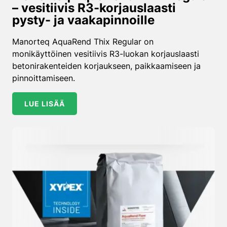
– vesitiivis R3-korjauslaasti
pysty- ja vaakapinnoille
Manorteq AquaRend Thix Regular on
monikäyttöinen vesitiivis R3-luokan korjauslaasti
betonirakenteiden korjaukseen, paikkaamiseen ja
pinnoittamiseen.
LUE LISÄÄ