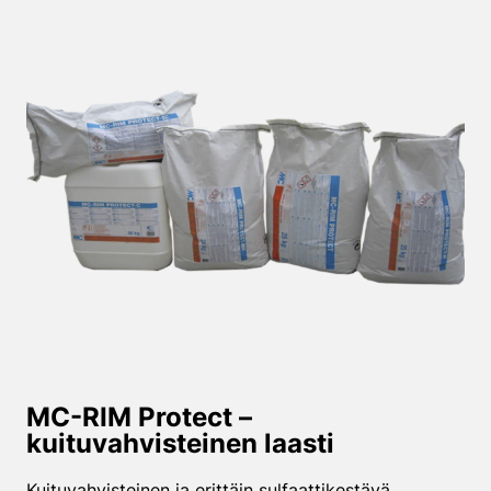
MC-RIM Protect –
kuituvahvisteinen laasti
Kuituvahvisteinen ja erittäin sulfaattikestävä