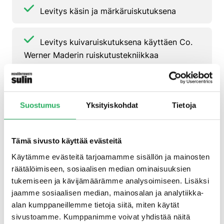
Levitys käsin ja märkäruiskutuksena
Levitys kuivaruiskutuksena käyttäen Co.
Werner Maderin ruiskutustekniikkaa
Kestää pH 3,35:sta pH 14:ään
Suostumus
Yksityiskohdat
Tietoja
Kestää jatkuvaa vesialtistusta
Tämä sivusto käyttää evästeitä
Vedenpitävä
Käytämme evästeitä tarjoamamme sisällön ja mainosten
räätälöimiseen, sosiaalisen median ominaisuuksien
tukemiseen ja kävijämäärämme analysoimiseen. Lisäksi
jaamme sosiaalisen median, mainosalan ja analytiikka-
Avoin vesihöyryn diffuusiolle
alan kumppaneillemme tietoja siitä, miten käytät
sivustoamme. Kumppanimme voivat yhdistää näitä