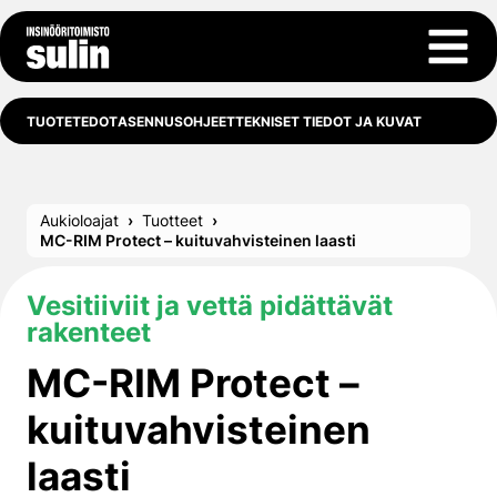
Siirry sisältöön
Avaa 
TUOTETEDOT
ASENNUSOHJEET
TEKNISET TIEDOT JA KUVAT
Aukioloajat
Tuotteet
MC-RIM Protect – kuituvahvisteinen laasti
Vesitiiviit ja vettä pidättävät
rakenteet
MC-RIM Protect –
kuituvahvisteinen
laasti