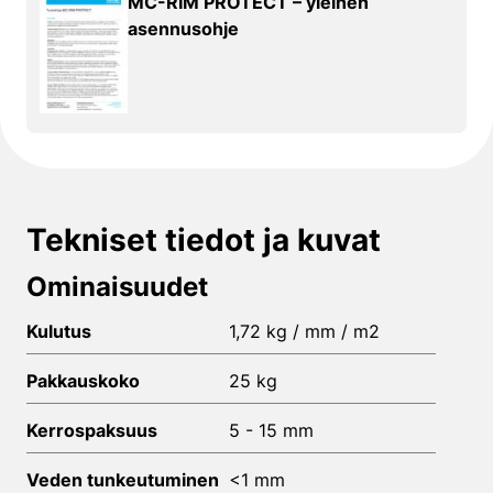
MC-RIM PROTECT – yleinen
asennusohje
Tekniset tiedot ja kuvat
Ominaisuudet
Kulutus
1,72 kg / mm / m2
Pakkauskoko
25 kg
Kerrospaksuus
5 - 15 mm
Veden tunkeutuminen
<1 mm