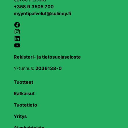
+358 9 3505 700
myyntipalvelut@sulinoy.fi
Facebook
Instagram
LinkedIn
YouTube
Rekisteri- ja tietosuojaseloste
Y-tunnus:
2036138-0
Tuotteet
Ratkaisut
Tuotetieto
Yritys
Ajankohtaista