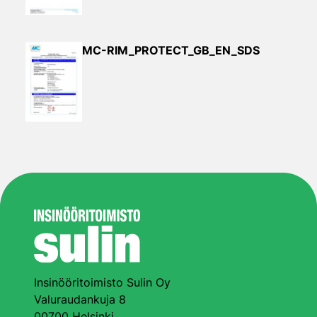
MC-RIM_PROTECT_GB_EN_SDS
Insinööritoimisto Sulin Oy
Valuraudankuja 8
00700 Helsinki