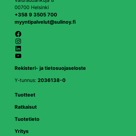
Valuraudankuja 8
00700 Helsinki
+358 9 3505 700
myyntipalvelut@sulinoy.fi
Facebook
Instagram
LinkedIn
YouTube
Rekisteri- ja tietosuojaseloste
Y-tunnus:
2036138-0
Tuotteet
Ratkaisut
Tuotetieto
Yritys