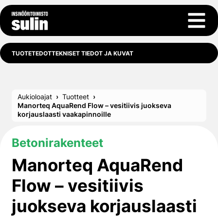
Siirry sisältöön
Avaa 
TUOTETEDOT
TEKNISET TIEDOT JA KUVAT
Aukioloajat
Tuotteet
Manorteq AquaRend Flow – vesitiivis juokseva
korjauslaasti vaakapinnoille
Betonirakenteet
Manorteq AquaRend
Flow – vesitiivis
juokseva korjauslaasti