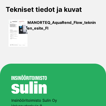
Tekniset tiedot ja kuvat
MANORTEQ_AquaRend_Flow_teknin
en_esite_FI
Insinööritoimisto Sulin Oy