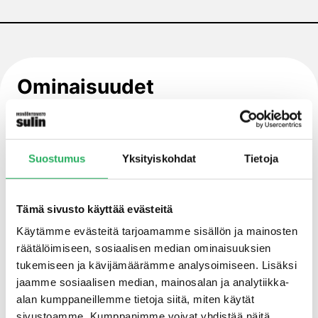
Ominaisuudet
R3-luokan korjauslaasti EN 1504-3
mukaan
Suostumus
Yksityiskohdat
Tietoja
Vähäinen kutistuminen
Tämä sivusto käyttää evästeitä
Käytämme evästeitä tarjoamamme sisällön ja mainosten
Pakkasenkestävä
räätälöimiseen, sosiaalisen median ominaisuuksien
tukemiseen ja kävijämäärämme analysoimiseen. Lisäksi
jaamme sosiaalisen median, mainosalan ja analytiikka-
Hyvä kemiallinen kestävyys
alan kumppaneillemme tietoja siitä, miten käytät
sivustoamme. Kumppanimme voivat yhdistää näitä