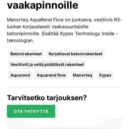
vaakapinnoille
Manorteq AquaRend Flow on juokseva, vesitiivis R3-
luokan korjauslaasti vaakasuuntaisille
betonipinnoille. Sisältää Xypex Technology Inside -
teknologian.
Betonirakenteet
Korjattavat betonirakenteet
Vesitiiviit ja vettä pidättävät rakenteet
Aquarend
Aquarend flow
Manorteq
Xypex
Tarvitsetko tarjouksen?
OTA YHTEYTTÄ