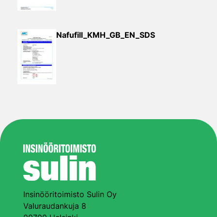
Nafufill_KMH_GB_EN_SDS
Insinööritoimisto Sulin Oy
Valuraudankuja 8