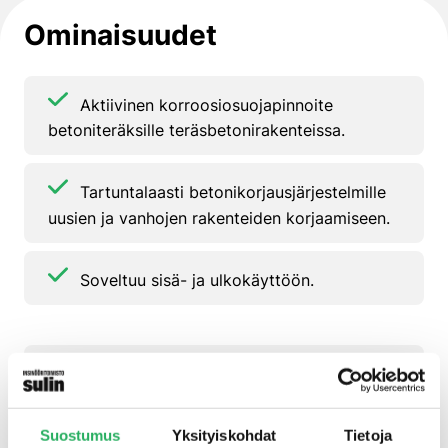
Ominaisuudet
Aktiivinen korroosiosuojapinnoite
betoniteräksille teräsbetonirakenteissa.
Tartuntalaasti betonikorjausjärjestelmille
uusien ja vanhojen rakenteiden korjaamiseen.
Soveltuu sisä- ja ulkokäyttöön.
Sertifioitu standardin EN 1504 osan 7
periaatteen 11, menettelyn 11.1 mukaisesti.
Suostumus
Yksityiskohdat
Tietoja