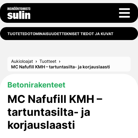
Siirry sisältöön
Avaa 
TUOTETEDOT
OMINAISUUDET
TEKNISET TIEDOT JA KUVAT
Aukioloajat
Tuotteet
MC Nafufill KMH – tartuntasilta- ja korjauslaasti
Betonirakenteet
MC Nafufill KMH –
tartuntasilta- ja
korjauslaasti