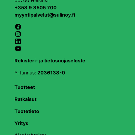
00700 Helsinki
+358 9 3505 700
myyntipalvelut@sulinoy.fi
Facebook
Instagram
LinkedIn
YouTube
Rekisteri- ja tietosuojaseloste
Y-tunnus:
2036138-0
Tuotteet
Ratkaisut
Tuotetieto
Yritys