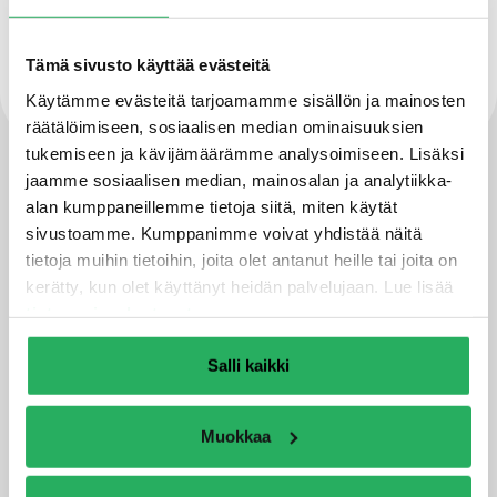
Koroosiosuojalaasti juomavesirakenteiden
korjaamiseen (juomavesisäiliöt ja laitokset) ja
Tämä sivusto käyttää evästeitä
pohjavesialueille.
Käytämme evästeitä tarjoamamme sisällön ja mainosten
räätälöimiseen, sosiaalisen median ominaisuuksien
tukemiseen ja kävijämäärämme analysoimiseen. Lisäksi
jaamme sosiaalisen median, mainosalan ja analytiikka-
alan kumppaneillemme tietoja siitä, miten käytät
Tekniset tiedot ja kuvat
sivustoamme. Kumppanimme voivat yhdistää näitä
Ominaisuudet
tietoja muihin tietoihin, joita olet antanut heille tai joita on
kerätty, kun olet käyttänyt heidän palvelujaan. Lue lisää
Kulutus
1,7 kg / m2
tietosuojaselosteestamme
.
Työaika
30 - 60
Salli kaikki
minuuttia
Pakkauskoko
20 kg
Muokkaa
Uudelleen
3 h