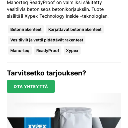
Manorteq ReadyProof on valmiiksi säkitetty
vesitiivis betoniseos betonikorjauksiin. Tuote
sisältää Xypex Technology Inside -teknologian.
Betonirakenteet
Korjattavat betonirakenteet
Vesitiiviit ja vettä pidättävät rakenteet
Manorteq
ReadyProof
Xypex
Tarvitsetko tarjouksen?
OTA YHTEYTTÄ