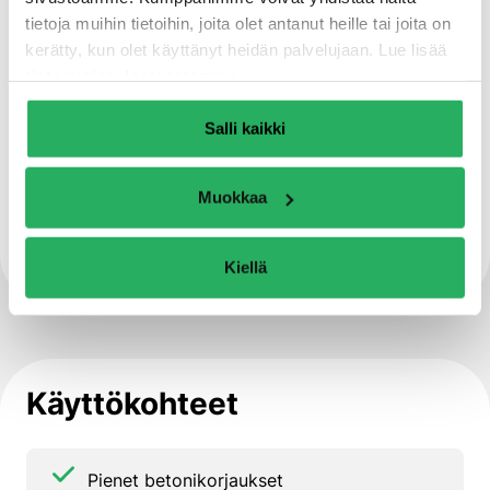
Lujuusluokka C30/37
tietoja muihin tietoihin, joita olet antanut heille tai joita on
kerätty, kun olet käyttänyt heidän palvelujaan. Lue lisää
Puristuslujuus 28 vrk -> 45 MPa
tietosuojaselosteestamme
.
Salli kaikki
Pakkasenkestävä
Muokkaa
sisältää Xypex Technology Inside -
teknologian
Kiellä
Käyttökohteet
Pienet betonikorjaukset