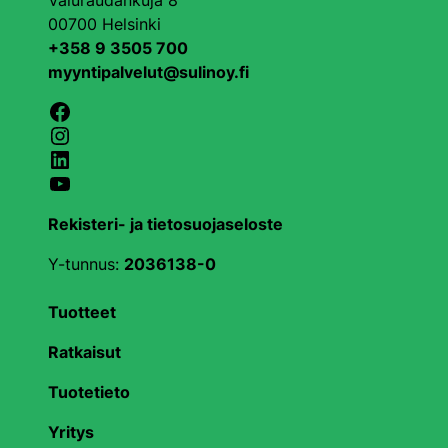
Valuraudankuja 8
00700 Helsinki
+358 9 3505 700
myyntipalvelut@sulinoy.fi
Facebook
Instagram
LinkedIn
YouTube
Rekisteri- ja tietosuojaseloste
Y-tunnus:
2036138-0
Tuotteet
Ratkaisut
Tuotetieto
Yritys