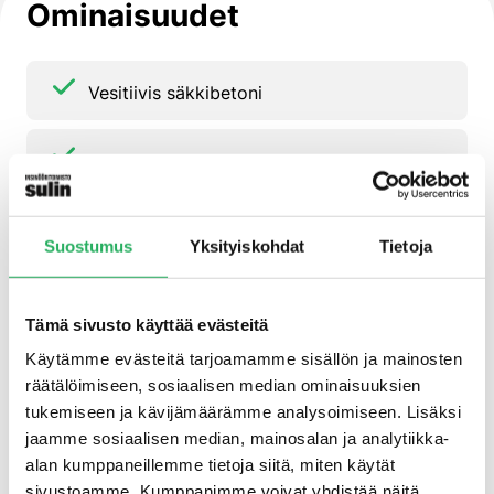
Ominaisuudet
Vesitiivis säkkibetoni
Nopea lujuuden kehitys
Hyvä tartunta alustaan
Suostumus
Yksityiskohdat
Tietoja
R4-luokan korjauslaasti EN 1504-3
Tämä sivusto käyttää evästeitä
mukaan
Käytämme evästeitä tarjoamamme sisällön ja mainosten
räätälöimiseen, sosiaalisen median ominaisuuksien
Hyvä kemiallinen kestävyys
tukemiseen ja kävijämäärämme analysoimiseen. Lisäksi
jaamme sosiaalisen median, mainosalan ja analytiikka-
alan kumppaneillemme tietoja siitä, miten käytät
sivustoamme. Kumppanimme voivat yhdistää näitä