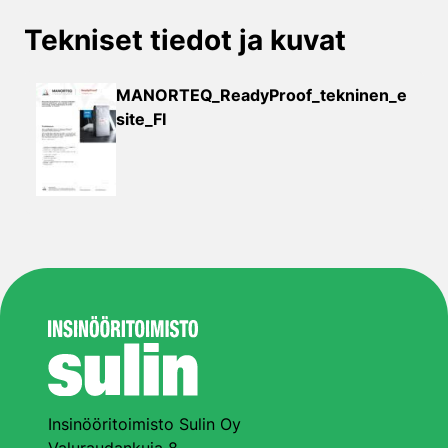
Tekniset tiedot ja kuvat
MANORTEQ_ReadyProof_tekninen_e
site_FI
Insinööritoimisto Sulin Oy