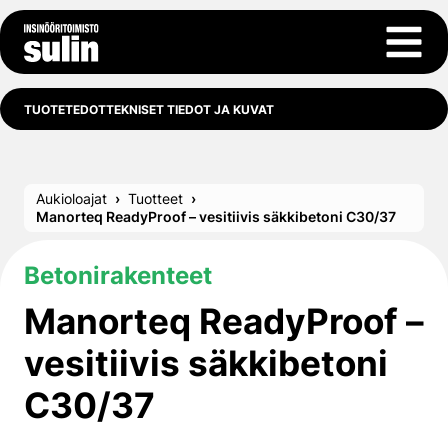
Siirry sisältöön
Avaa 
TUOTETEDOT
TEKNISET TIEDOT JA KUVAT
Aukioloajat
Tuotteet
Manorteq ReadyProof – vesitiivis säkkibetoni C30/37
Betonirakenteet
Manorteq ReadyProof –
vesitiivis säkkibetoni
C30/37