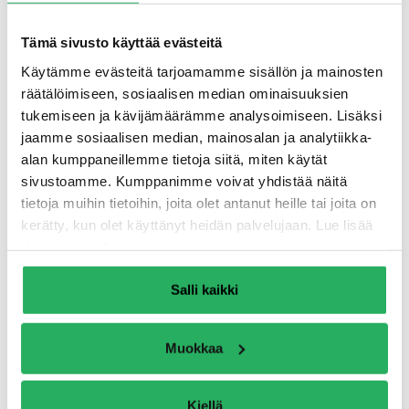
Tämä sivusto käyttää evästeitä
Käytämme evästeitä tarjoamamme sisällön ja mainosten
räätälöimiseen, sosiaalisen median ominaisuuksien
Grönqvistin talon julkisivun
tukemiseen ja kävijämäärämme analysoimiseen. Lisäksi
huoltomaalaus – uniikkia
jaamme sosiaalisen median, mainosalan ja analytiikka-
kohdetta suojaa nyt Keim
alan kumppaneillemme tietoja siitä, miten käytät
Soldalit-ME ja Keim Romanit –
sivustoamme. Kumppanimme voivat yhdistää näitä
kalkkimaali
tietoja muihin tietoihin, joita olet antanut heille tai joita on
kerätty, kun olet käyttänyt heidän palvelujaan. Lue lisää
Todistetusti helppoa maalattavuutta ja pitkäikäistä
tietosuojaselosteestamme
.
peittokykyä Talon alkuperäisten epäorgaanisten
maalikerrosten päälle oli osittain maalattu
Salli kaikki
orgaanista sideainetta sisältävillä maaleilla, jotka
vaikuttivat huoltomaalaukseen soveltuvan
Muokkaa
maalituotteen valintaan. Rakennesuunnittelijan,…
5.10.2022 •
UUTINEN
Kiellä