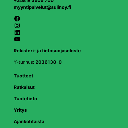
+358 9 3505 700
myyntipalvelut@sulinoy.fi
Facebook
Instagram
LinkedIn
YouTube
Rekisteri- ja tietosuojaseloste
Y-tunnus:
2036138-0
Tuotteet
Ratkaisut
Tuotetieto
Yritys
Ajankohtaista