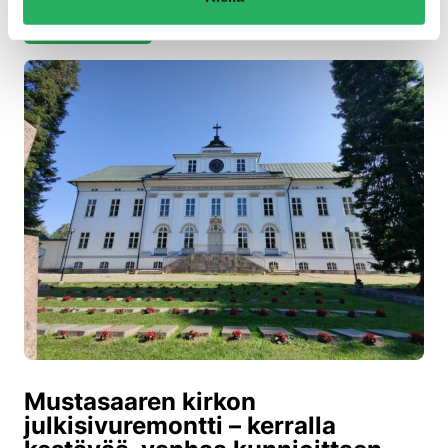
LUE LISÄÄ
Mustasaaren kirkon
julkisivuremontti – kerralla