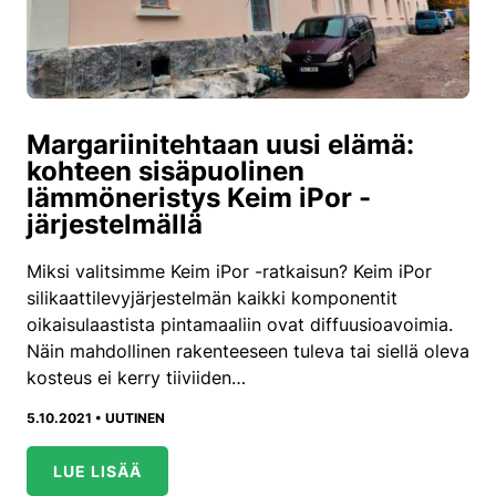
Margariinitehtaan uusi elämä:
kohteen sisäpuolinen
lämmöneristys Keim iPor -
järjestelmällä
Miksi valitsimme Keim iPor -ratkaisun? Keim iPor
silikaattilevyjärjestelmän kaikki komponentit
oikaisulaastista pintamaaliin ovat diffuusioavoimia.
Näin mahdollinen rakenteeseen tuleva tai siellä oleva
kosteus ei kerry tiiviiden…
5.10.2021 •
UUTINEN
LUE LISÄÄ