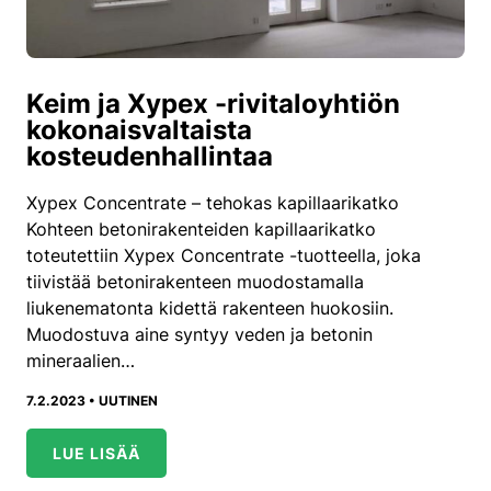
Keim ja Xypex -rivitaloyhtiön
kokonaisvaltaista
kosteudenhallintaa
Xypex Concentrate – tehokas kapillaarikatko
Kohteen betonirakenteiden kapillaarikatko
toteutettiin Xypex Concentrate -tuotteella, joka
tiivistää betonirakenteen muodostamalla
liukenematonta kidettä rakenteen huokosiin.
Muodostuva aine syntyy veden ja betonin
mineraalien…
7.2.2023 •
UUTINEN
LUE LISÄÄ