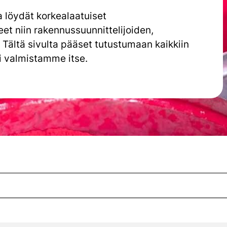
a löydät korkealaatuiset
et niin rakennussuunnittelijoiden,
n. Tältä sivulta pääset tutustumaan kaikkiin
i valmistamme itse.