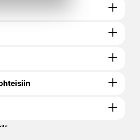
hteisiin
va »