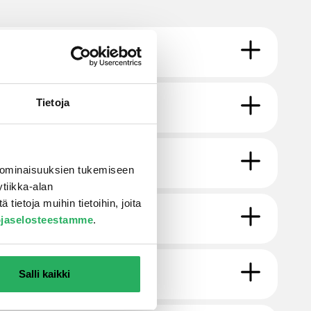
Tietoja
 ominaisuuksien tukemiseen
tiikka-alan
ietoja muihin tietoihin, joita
ojaselosteestamme
.
Salli kaikki