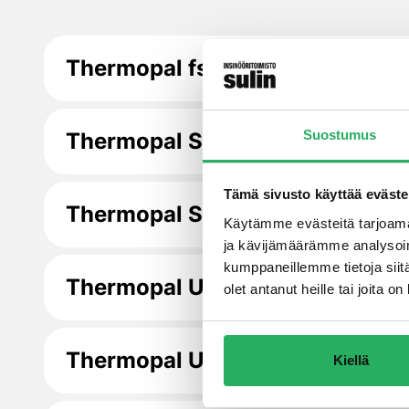
Thermopal fs33 -laasti
Suostumus
Thermopal SP -tartuntarappaus­
Tämä sivusto käyttää eväste
Thermopal SR24 -korjauslaasti
Käytämme evästeitä tarjoama
ja kävijämäärämme analysoim
kumppaneillemme tietoja siitä
Thermopal Ultra -korjauslaasti
olet antanut heille tai joita 
Thermopal Ultra White -korjausl
Kiellä