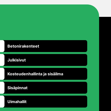
Betonirakenteet
Julkisivut
Kosteudenhallinta ja sisäilma
Sisäpinnat
Uimahallit
Takaisin