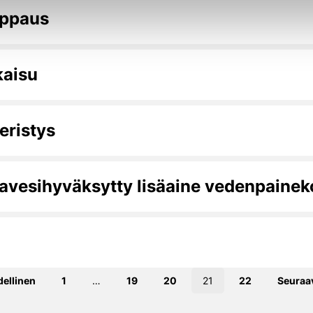
appaus
kaisu
eristys
esi­hyväksytty lisäaine vedenpaine­ko
dellinen
1
…
19
20
21
22
Seuraa