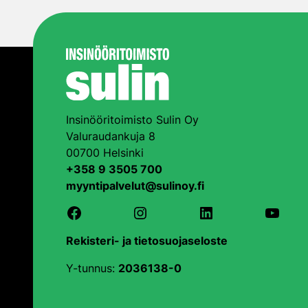
Insinööritoimisto Sulin Oy
Valuraudankuja 8
00700 Helsinki
+358 9 3505 700
myyntipalvelut@sulinoy.fi
Facebook
Instagram
LinkedIn
YouTu
Rekisteri- ja tietosuojaseloste
Y-tunnus:
2036138-0