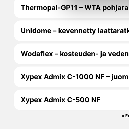
Thermopal-GP11 – WTA pohjar
Unidome – kevennetty laattarat
Wodaflex – kosteuden- ja veden
Xypex Admix C-1000 NF – juomav
Xypex Admix C-500 NF
« E