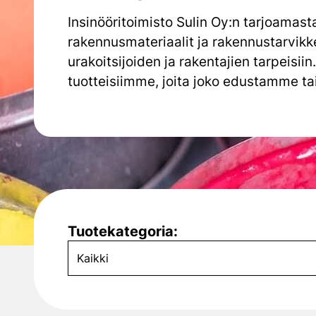
Insinööritoimisto Sulin Oy:n tarjoamast
rakennusmateriaalit ja rakennustarvikke
urakoitsijoiden ja rakentajien tarpeisii
tuotteisiimme, joita joko edustamme ta
Tuotekategoria: