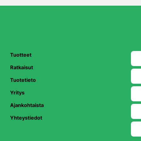
Tuotteet
Ratkaisut
Tuotetieto
Yritys
be
Ajankohtaista
Yhteystiedot