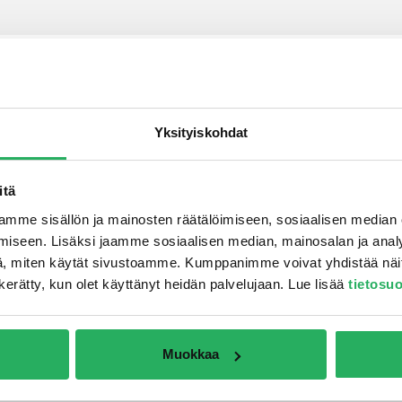
Yksityiskohdat
laasti
itä
mme sisällön ja mainosten räätälöimiseen, sosiaalisen median
iseen. Lisäksi jaamme sosiaalisen median, mainosalan ja analy
, miten käytät sivustoamme. Kumppanimme voivat yhdistää näitä t
on kerätty, kun olet käyttänyt heidän palvelujaan. Lue lisää
tietosu
aasti
Muokkaa