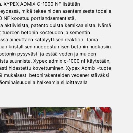
n. XYPEX ADMIX C-1000 NF lisätään
eydessä, mikä tekee niiden asentamisesta todella
 NF koostuu portlandsementistä,
sta aktiivisista, patentoiduista kemikaaleista. Nämä
at tuoreen betonin kosteuden ja sementin
ssa aiheuttaen katalyyttisen reaktion. Tämä
man kristallisen muodostumisen betonin huokosiin
e betonin pysyvästi ja estää veden ja muiden
ista suunnista. Xypex admix c-1000 nf käytetään,
västi hidastettu kovettuminen. Xypex Admix -tuote
19 mukaisesti betonirakenteiden vedeneristäväksi
säominaisuudella halkeamia silloittavalla