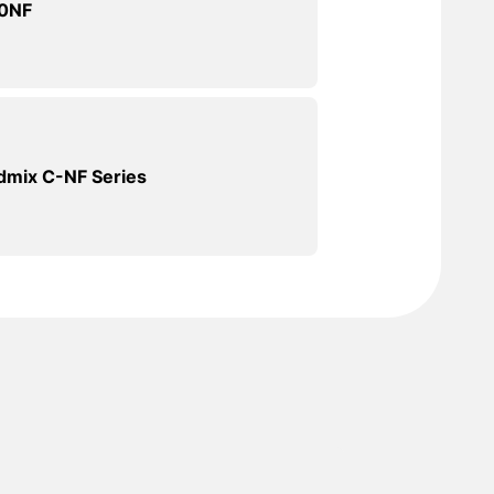
0NF
dmix C-NF Series