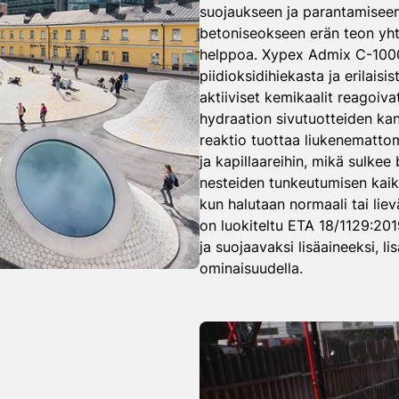
suojaukseen ja parantamisee
betoniseokseen erän teon yht
helppoa. Xypex Admix C-1000
piidioksidihiekasta ja erilaisi
aktiiviset kemikaalit reagoiv
hydraation sivutuotteiden kan
reaktio tuottaa liukenematto
ja kapillaareihin, mikä sulke
nesteiden tunkeutumisen kaik
kun halutaan normaali tai lie
on luokiteltu ETA 18/1129:20
ja suojaavaksi lisäaineeksi, li
ominaisuudella.