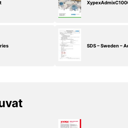
t
XypexAdmixC100
ries
SDS – Sweden – A
kuvat