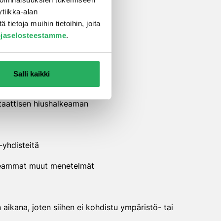
tiikka-alan
ietoja muihin tietoihin, joita
ojaselosteestamme
.
taattista painetta
kennetta
Salli kaikki
sille kemikaaleille
staattisen hiushalkeaman
-yhdisteitä
useammat muut menetelmät
 aikana, joten siihen ei kohdistu ympäristö- tai