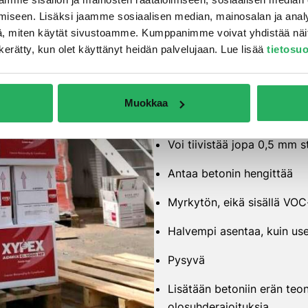
Edut
iseen. Lisäksi jaamme sosiaalisen median, mainosalan ja analy
, miten käytät sivustoamme. Kumppanimme voivat yhdistää näitä t
on kerätty, kun olet käyttänyt heidän palvelujaan. Lue lisää
tietosu
Kestää äärimmäistä hydros
Tulee kiinteäksi osaksi ra
Muokkaa
Erittäin kestävä aggressiivi
Voi tiivistää jopa 0,5 mm 
Antaa betonin hengittää
Myrkytön, eikä sisällä VOC
Halvempi asentaa, kuin 
Pysyvä
Lisätään betoniin erän teon
olosuhderajoituksia