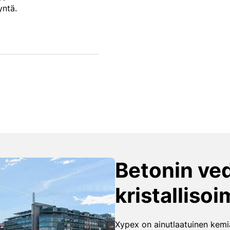
ntä.
Betonin ve
kristallisoi
Xypex on ainutlaatuinen kemia