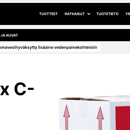
TUOTTEET
RATKAISUT
TUOTETIETO
YR
Avaa alivalikko
Sulje alivalikko
 JA KUVAT
mavesi­hyväksytty lisäaine vedenpaine­kohteisiin
x C-