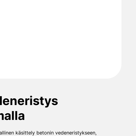
deneristys
malla
llinen käsittely betonin vedeneristykseen,