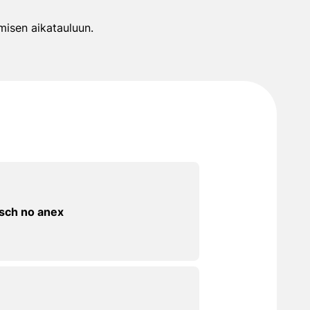
misen aikatauluun.
sch no anex