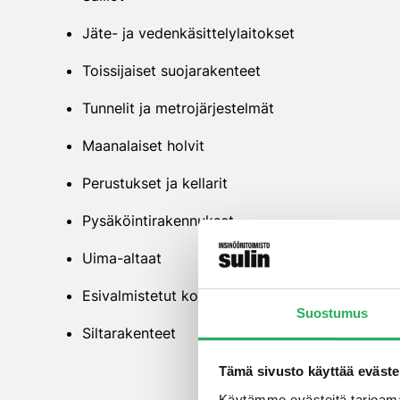
Jäte- ja vedenkäsittelylaitokset
Toissijaiset suojarakenteet
Tunnelit ja metrojärjestelmät
Maanalaiset holvit
Perustukset ja kellarit
Pysäköintirakennukset
Uima-altaat
Esivalmistetut komponentit
Suostumus
Siltarakenteet
Tämä sivusto käyttää eväste
Käytämme evästeitä tarjoama