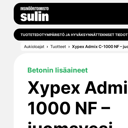
Siirry sisältöön
TUOTETEDOT
YMPÄRISTÖ JA HYVÄKSYNNÄT
TEKNISET TIEDOT
Aukioloajat
Tuotteet
Xypex Admix C-1000 NF – juo
Betonin lisäaineet
Xypex Admi
1000 NF –