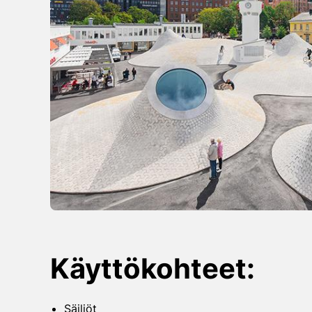
Käyttökohteet:
Säiliöt