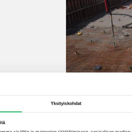
Yksityiskohdat
itä
mme sisällön ja mainosten räätälöimiseen, sosiaalisen median