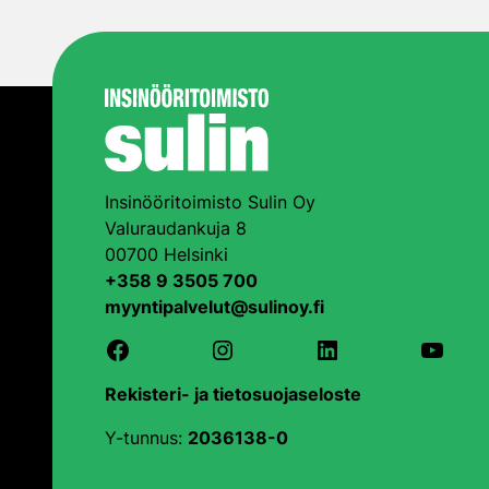
Insinööritoimisto Sulin Oy
Valuraudankuja 8
00700 Helsinki
+358 9 3505 700
myyntipalvelut@sulinoy.fi
Facebook
Instagram
LinkedIn
YouTu
Rekisteri- ja tietosuojaseloste
Y-tunnus:
2036138-0