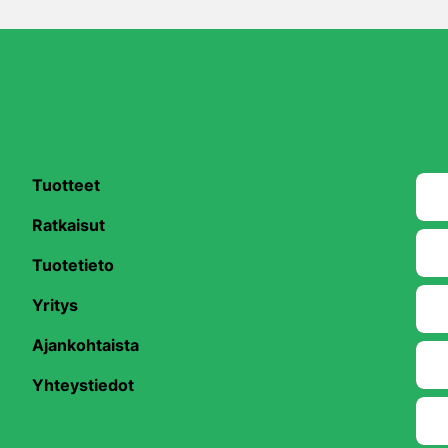
Tuotteet
Ratkaisut
Tuotetieto
Yritys
be
Ajankohtaista
Yhteystiedot