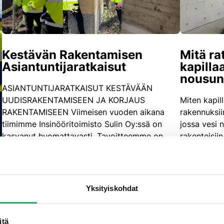
Kestävän Rakentamisen
Mitä ra
Asiantuntijaratkaisut
kapilla
nousun
ASIANTUNTIJARATKAISUT KESTÄVÄÄN
UUDISRAKENTAMISEEN JA KORJAUS
Miten kapil
RAKENTAMISEEN Viimeisen vuoden aikana
rakennuksii
tiimimme Insinööritoimisto Sulin Oy:ssä on
jossa vesi
kasvanut huomattavasti. Tavoitteemme on
rakenteisii
tarjota parhaat tuotteet ja ratkaisut
betonin tai 
innovatiivisempaan ja…
18.3.2025 •
K
10.6.2025 •
BETONIRAKENTEET
•
JULKISIVUT
•
KOSTEUDENHALLINTA
•
SISÄPINNAT
•
UUTINEN
Yksityiskohdat
LUE LIS
LUE LISÄÄ
itä