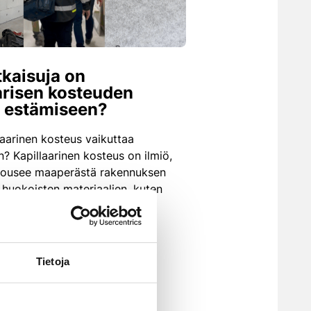
tkaisuja on
arisen kosteuden
 estämiseen?
laarinen kosteus vaikuttaa
n? Kapillaarinen kosteus on ilmiö,
 nousee maaperästä rakennuksen
n huokoisten materiaalien, kuten
tiilen, läpi. Tämä voi johtaa…
OSTEUDENHALLINTA
•
UUTINEN
Tietoja
ÄÄ