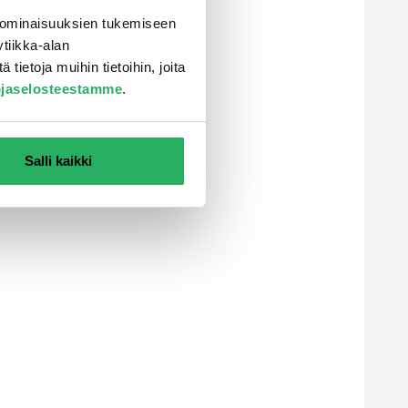
 ominaisuuksien tukemiseen
tiikka-alan
ietoja muihin tietoihin, joita
ojaselosteestamme
.
Salli kaikki