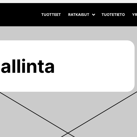
TUOTTEET
RATKAISUT
TUOTETIETO
YR
Avaa alivalikko
Sulje alivalikko
llinta