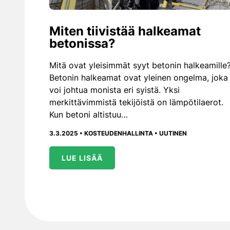
Miten tiivistää halkeamat
betonissa?
Mitä ovat yleisimmät syyt betonin halkeamille
Betonin halkeamat ovat yleinen ongelma, joka
voi johtua monista eri syistä. Yksi
merkittävimmistä tekijöistä on lämpötilaerot.
Kun betoni altistuu…
3.3.2025 •
KOSTEUDENHALLINTA
•
UUTINEN
LUE LISÄÄ
Artikkelien sivutu