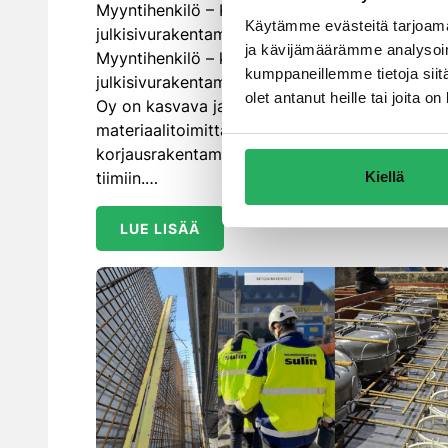
Myyntihenkilö – Korjaus- ja
Käytämme evästeitä tarjoama
julkisivurakentaminen Työpaikkakuvaus
ja kävijämäärämme analysoim
Myyntihenkilö – korjausrakentaminen ja
kumppaneillemme tietoja siitä
julkisivurakentaminen Insinööritoimisto Sulin
olet antanut heille tai joita 
Oy on kasvava ja ratkaisuhaluinen
materiaalitoimittaja, joka etsii nyt vahvistusta
korjausrakentamisen ja julkisivurakentamisen
Kiellä
tiimiin.…
LUE LISÄÄ