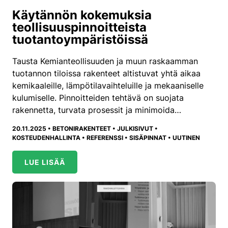
Käytännön kokemuksia
teollisuuspinnoitteista
tuotantoympäristöissä
Tausta Kemianteollisuuden ja muun raskaamman
tuotannon tiloissa rakenteet altistuvat yhtä aikaa
kemikaaleille, lämpötilavaihteluille ja mekaaniselle
kulumiselle. Pinnoitteiden tehtävä on suojata
rakennetta, turvata prosessit ja minimoida…
20.11.2025 •
BETONIRAKENTEET
•
JULKISIVUT
•
KOSTEUDENHALLINTA
•
REFERENSSI
•
SISÄPINNAT
•
UUTINEN
LUE LISÄÄ