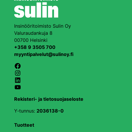
Insinööritoimisto Sulin Oy
Valuraudankuja 8
00700 Helsinki
+358 9 3505 700
myyntipalvelut@sulinoy.fi
Facebook
Instagram
LinkedIn
YouTube
Rekisteri- ja tietosuojaseloste
Y-tunnus:
2036138-0
Tuotteet