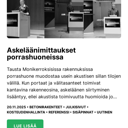
Askeläänimittaukset
porrashuoneissa
Tausta Monikerroksisissa rakennuksissa
porrashuone muodostaa usein akustisen sillan tilojen
välillä. Kun portaat ja välitasanteet toimivat
kantavina rakenneosina, askeläänen siirtyminen
lisääntyy, ellei akustista toimivuutta huomioida jo…
20.11.2025 •
BETONIRAKENTEET
•
JULKISIVUT
•
KOSTEUDENHALLINTA
•
REFERENSSI
•
SISÄPINNAT
•
UUTINEN
LUE LISÄÄ