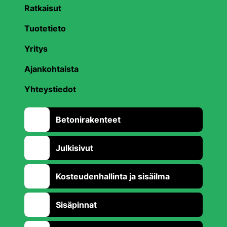
Ratkaisut
Tuotetieto
Yritys
Ajankohtaista
Yhteystiedot
Betonirakenteet
Julkisivut
Kosteudenhallinta ja sisäilma
Sisäpinnat