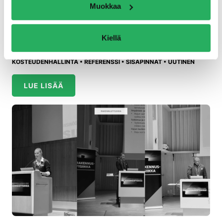
Muokkaa
toiminta muuttuu: kuivumisreitit, lämpötila- ja RH-
jakaumat sekä suolakuormat on huomioitava, jotta
sisäilma ja…
Kiellä
20.11.2025 •
BETONIRAKENTEET
•
JULKISIVUT
•
KOSTEUDENHALLINTA
•
REFERENSSI
•
SISÄPINNAT
•
UUTINEN
LUE LISÄÄ