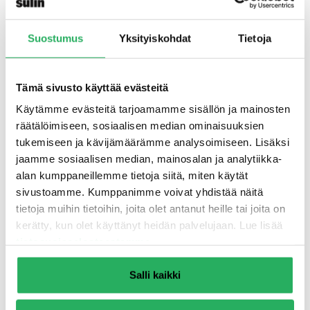
Suostumus
Yksityiskohdat
Tietoja
Tämä sivusto käyttää evästeitä
Käytämme evästeitä tarjoamamme sisällön ja mainosten
räätälöimiseen, sosiaalisen median ominaisuuksien
tukemiseen ja kävijämäärämme analysoimiseen. Lisäksi
jaamme sosiaalisen median, mainosalan ja analytiikka-
alan kumppaneillemme tietoja siitä, miten käytät
sivustoamme. Kumppanimme voivat yhdistää näitä
Kellarin seinien sisäpuolinen
tietoja muihin tietoihin, joita olet antanut heille tai joita on
lämmöneristäminen
kerätty, kun olet käyttänyt heidän palvelujaan. Lue lisää
kalsiumsilikaattilevyjärjestelmäll
tietosuojaselosteestamme
.
ä
Salli kaikki
Tausta Maanvastaiset kellariseinät altistuvat
jatkuvalle kosteusrasitukselle. Kun sisäpuolelle
lisätään lämmöneristys, rakenteen kosteustekninen