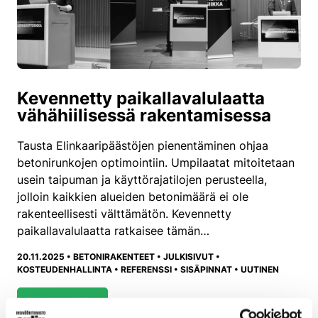
Kevennetty paikallavalulaatta
vähähiilisessä rakentamisessa
Tausta Elinkaaripäästöjen pienentäminen ohjaa
betonirunkojen optimointiin. Umpilaatat mitoitetaan
usein taipuman ja käyttörajatilojen perusteella,
jolloin kaikkien alueiden betonimäärä ei ole
rakenteellisesti välttämätön. Kevennetty
paikallavalulaatta ratkaisee tämän…
20.11.2025 •
BETONIRAKENTEET
•
JULKISIVUT
•
KOSTEUDENHALLINTA
•
REFERENSSI
•
SISÄPINNAT
•
UUTINEN
LUE LISÄÄ