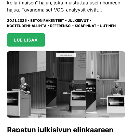
kellarimaisen” hajun, joka muistuttaa usein homeen
hajua. Tavanomaiset VOC-analyysit eivät…
20.11.2025 •
BETONIRAKENTEET
•
JULKISIVUT
•
KOSTEUDENHALLINTA
•
REFERENSSI
•
SISÄPINNAT
•
UUTINEN
LUE LISÄÄ
Rapatun julkisivun elinkaareen