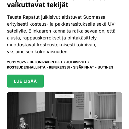
vaikuttavat tekijät
Tausta Rapatut julkisivut altistuvat Suomessa
erityisesti kosteus- ja pakkasrasitukselle sekä UV-
säteilylle. Elinkaaren kannalta ratkaisevaa on, että
alusta, rappauskerrokset ja pintakäsittely
muodostavat kosteusteknisesti toimivan,
yksiaineisen kokonaisuuden.…
20.11.2025 •
BETONIRAKENTEET
•
JULKISIVUT
•
KOSTEUDENHALLINTA
•
REFERENSSI
•
SISÄPINNAT
•
UUTINEN
LUE LISÄÄ