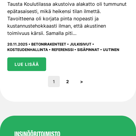
Tausta Koulutilassa akustoiva alakatto oli tummunut
epätasaisesti, mikä heikensi tilan ilmettä.
Tavoitteena oli korjata pinta nopeasti ja
kustannustehokkaasti ilman, että akustinen
toimivuus kärsii. Samalla piti…
20.11.2025 •
BETONIRAKENTEET
•
JULKISIVUT
•
KOSTEUDENHALLINTA
•
REFERENSSI
•
SISÄPINNAT
•
UUTINEN
LUE LISÄÄ
Artikkelien sivutus
Sivu
Sivu
1
2
>