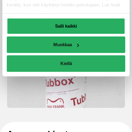
betonivalulla
kerätty, kun olet käyttänyt heidän palvelujaan. Lue lisää
tietosuojaselosteestamme
.
Muottiöljyä ei tarvita
Salli kaikki
Muokkaa
Kiellä