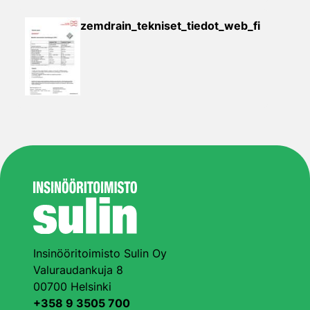
zemdrain_tekniset_tiedot_web_fi
Insinööritoimisto Sulin Oy
Valuraudankuja 8
00700 Helsinki
+358 9 3505 700