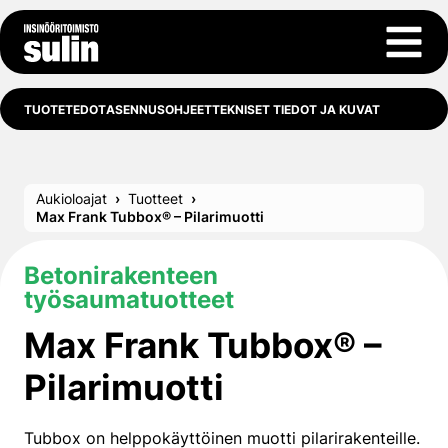
Siirry sisältöön
Avaa 
TUOTETEDOT
ASENNUSOHJEET
TEKNISET TIEDOT JA KUVAT
Aukioloajat
Tuotteet
Max Frank Tubbox® – Pilarimuotti
Betonirakenteen
työsaumatuotteet
Max Frank Tubbox® –
Pilarimuotti
Tubbox on helppokäyttöinen muotti pilarirakenteille.