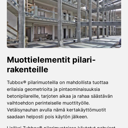
Muottielementit pilari-
rakenteille
Tubbox® pilarimuoteilla on mahdollista tuottaa
erilaisia geometrioita ja pintaominaisuuksia
betonipilareille, tarjoten aikaa ja rahaa säästävän
vaihtoehdon perinteiselle muottityölle.
Vetäisynauhan avulla nämä kertakäyttömuotit
saadaan helposti pois käytön jälkeen.
Lisäksi Tubbox® pilarimuoteissa käytetyt pahviset