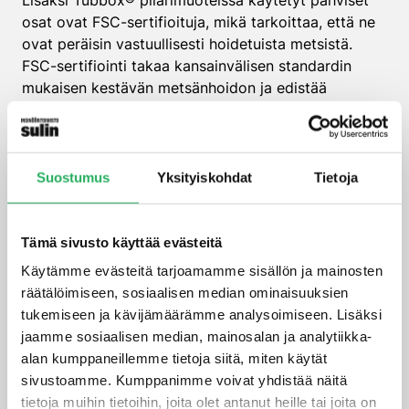
osat ovat FSC-sertifioituja, mikä tarkoittaa, että ne
ovat peräisin vastuullisesti hoidetuista metsistä.
FSC-sertifiointi takaa kansainvälisen standardin
mukaisen kestävän metsänhoidon ja edistää
ympäristön suojelua, sekä sosiaalista vastuuta
metsätaloudessa.
Suostumus
Yksityiskohdat
Tietoja
Edut
Nopea asennus ja purkaminen nopeuttavat
Tämä sivusto käyttää evästeitä
rakentamista
Käytämme evästeitä tarjoamamme sisällön ja mainosten
räätälöimiseen, sosiaalisen median ominaisuuksien
Helppo ja kätevä kuljetusta ja asennusta varten
tukemiseen ja kävijämäärämme analysoimiseen. Lisäksi
Poistaa puhdistuksen ja palautuksen ajan ja
jaamme sosiaalisen median, mainosalan ja analytiikka-
kustannukset
alan kumppaneillemme tietoja siitä, miten käytät
sivustoamme. Kumppanimme voivat yhdistää näitä
Useita pilareita voidaan valmistaa yhdellä
tietoja muihin tietoihin, joita olet antanut heille tai joita on