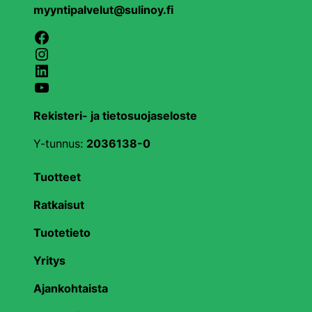
myyntipalvelut@sulinoy.fi
Facebook
Instagram
LinkedIn
YouTube
Rekisteri- ja tietosuojaseloste
Y-tunnus:
2036138-0
Tuotteet
Ratkaisut
Tuotetieto
Yritys
Ajankohtaista