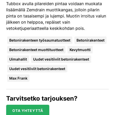
Tubbox avulla pilareiden pintaa voidaan muokata
lisäämällä Zemdrain muottikangas, jolloin pilarin
pinta on tasaisempi ja lujempi. Muotin irroitus valun
jälkeen on helppoa, repäiset vain
vetoketjuperiaatteella keskikohdan pois.
Betonirakenteen työsaumatuotteet
Betonirakenteet
Betonirakenteet muottituotteet
Kevytmuotti
Uimahallit
Uudet vesitiiviit betonirakenteet
Uudet vesitiiviit betonirakenteet
Max Frank
Tarvitsetko tarjouksen?
OTA YHTEYTTÄ