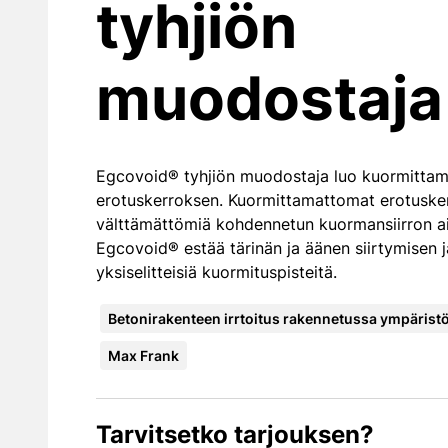
tyhjiön
muodostaja
Egcovoid® tyhjiön muodostaja luo kuormitta
erotuskerroksen. Kuormittamattomat erotusker
välttämättömiä kohdennetun kuormansiirron a
Egcovoid® estää tärinän ja äänen siirtymisen ja
yksiselitteisiä kuormituspisteitä.
Betonirakenteen irrtoitus rakennetussa ympärist
Max Frank
Tarvitsetko tarjouksen?