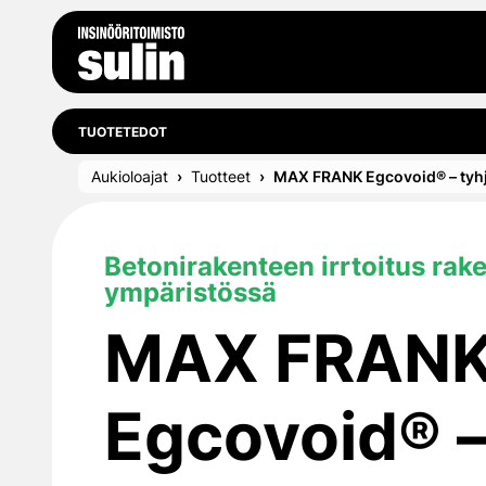
Siirry sisältöön
TUOTETEDOT
Aukioloajat
Tuotteet
MAX FRANK Egcovoid® – tyh
Betonirakenteen irrtoitus rak
ympäristössä
MAX FRAN
Egcovoid® 