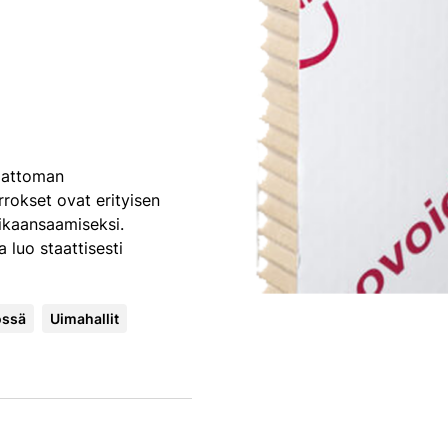
mattoman
rokset ovat erityisen
ikaansaamiseksi.
 luo staattisesti
össä
Uimahallit