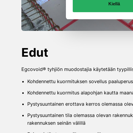
Kiellä
Edut
Egcovoid® tyhjiön muodostajia käytetään tyypillise
Kohdennettu kuormituksen sovellus paaluperus
Kohdennettu kuormitus alapohjan kautta maana
Pystysuuntainen erottava kerros olemassa olev
Pystysuuntainen tila olemassa olevan rakennuk
rakennuksen seinän välillä