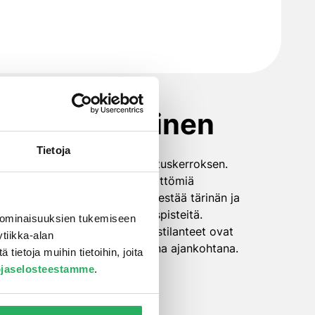
en aktivoiminen
Tietoja
a luo kuormittamattoman erotuskerroksen.
okset ovat erityisen välttämättömiä
ikaansaamiseksi. Egcovoid® estää tärinän ja
isesti yksiselitteisiä kuormituspisteitä.
 ominaisuuksien tukemiseen
tisesti ainutlaatuiset kuormitustilanteet ovat
tiikka-alan
n muodostajien avulla haluttuna ajankohtana.
ietoja muihin tietoihin, joita
ojaselosteestamme
.