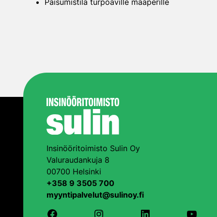
Paisumistila turpoaville maaperille
Insinööritoimisto Sulin Oy
Valuraudankuja 8
00700 Helsinki
+358 9 3505 700
myyntipalvelut@sulinoy.fi
Facebook
Instagram
LinkedIn
YouTu