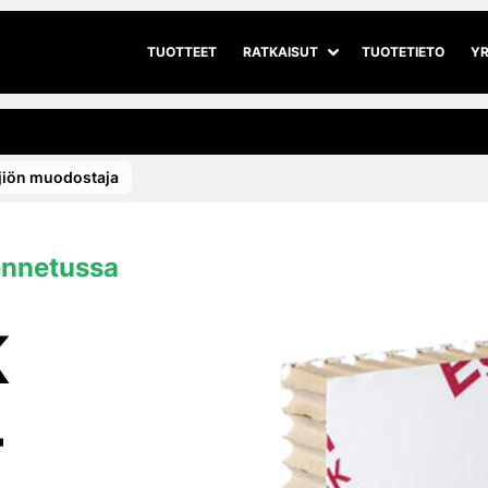
TUOTTEET
RATKAISUT
TUOTETIETO
YR
Avaa alivalikko
Sulje alivalikko
jiön muodostaja
ennetussa
K
–