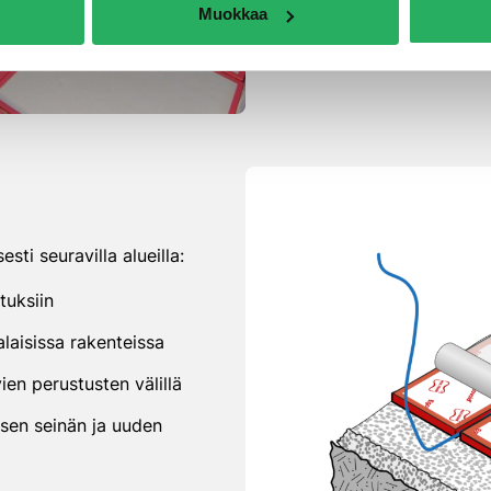
Muokkaa
sti seuravilla alueilla:
tuksiin
laisissa rakenteissa
ien perustusten välillä
sen seinän ja uuden