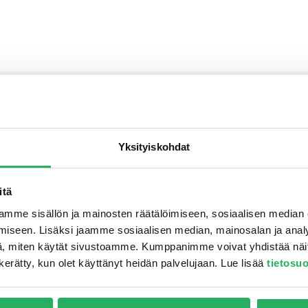
Kuormitust
Yksityiskohdat
Egcovoid® tyhjiön muodostaj
Kuormittamattomat erotuskerr
itä
kohdennetun kuormansiirron a
äänen siirtymisen ja luo staatt
mme sisällön ja mainosten räätälöimiseen, sosiaalisen median
Värähtelyjen erottelu tai staat
iseen. Lisäksi jaamme sosiaalisen median, mainosalan ja analy
mahdollisia Egcovoid®-tyhjiö
, miten käytät sivustoamme. Kumppanimme voivat yhdistää näitä t
on kerätty, kun olet käyttänyt heidän palvelujaan. Lue lisää
tietosu