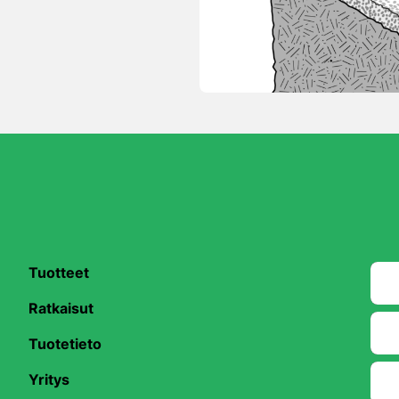
Tuotteet
Ratkaisut
Tuotetieto
Yritys
be