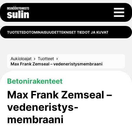
Siirry sisältöön
Avaa 
TUOTETEDOT
OMINAISUUDET
TEKNISET TIEDOT JA KUVAT
Aukioloajat
Tuotteet
Max Frank Zemseal – vedeneristys­membraani
Betonirakenteet
Max Frank Zemseal –
vedeneristys­
membraani