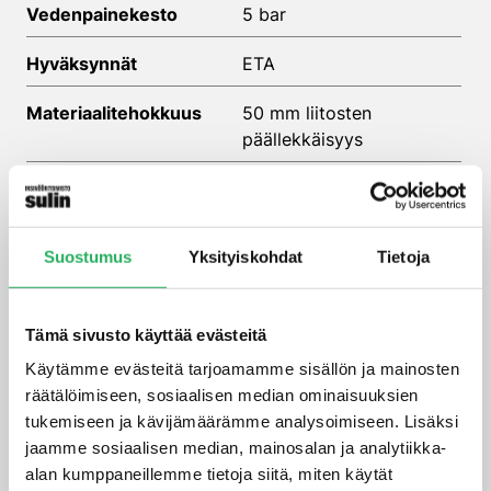
Vedenpainekesto
5 bar
Hyväksynnät
ETA
Materiaalitehokkuus
50 mm liitosten
päällekkäisyys
vedeneristysjarjestelmia_fi_web
Suostumus
Yksityiskohdat
Tietoja
Tämä sivusto käyttää evästeitä
Zemseal_tekniset_tiedot_web_fi
Käytämme evästeitä tarjoamamme sisällön ja mainosten
räätälöimiseen, sosiaalisen median ominaisuuksien
tukemiseen ja kävijämäärämme analysoimiseen. Lisäksi
jaamme sosiaalisen median, mainosalan ja analytiikka-
alan kumppaneillemme tietoja siitä, miten käytät