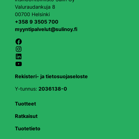
Valuraudankuja 8
00700 Helsinki
+358 9 3505 700
myyntipalvelut@sulinoy.fi
Facebook
Instagram
LinkedIn
YouTube
Rekisteri- ja tietosuojaseloste
Y-tunnus:
2036138-0
Tuotteet
Ratkaisut
Tuotetieto