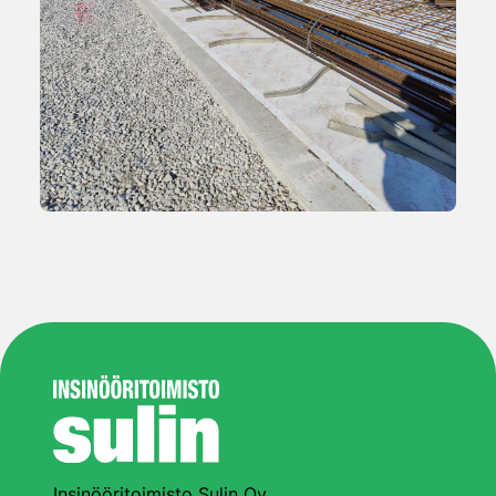
Insinööritoimisto Sulin Oy