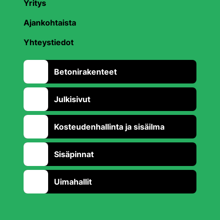
Yritys
Ajankohtaista
Yhteystiedot
Betonirakenteet
Julkisivut
Kosteudenhallinta ja sisäilma
Sisäpinnat
Uimahallit
Takaisin