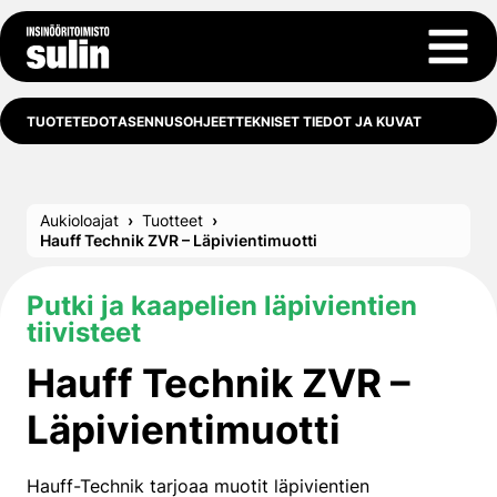
Siirry sisältöön
Avaa 
TUOTETEDOT
ASENNUSOHJEET
TEKNISET TIEDOT JA KUVAT
Aukioloajat
Tuotteet
Hauff Technik ZVR – Läpivientimuotti
Putki ja kaapelien läpivientien
tiivisteet
Hauff Technik ZVR –
Läpivientimuotti
Hauff-Technik tarjoaa muotit läpivientien