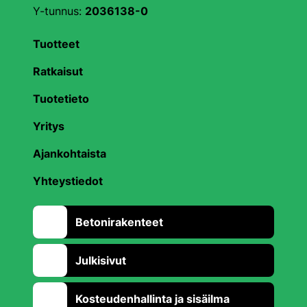
Y-tunnus:
2036138-0
Tuotteet
Ratkaisut
Tuotetieto
Yritys
Ajankohtaista
Yhteystiedot
Betonirakenteet
Julkisivut
Kosteudenhallinta ja sisäilma