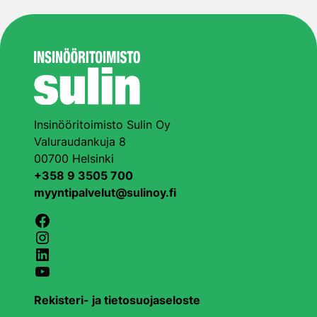
Insinööritoimisto Sulin Oy
Valuraudankuja 8
00700 Helsinki
+358 9 3505 700
myyntipalvelut@sulinoy.fi
Facebook
Instagram
LinkedIn
YouTube
Rekisteri- ja tietosuojaseloste