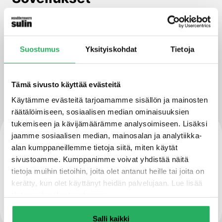
Varauksien tekoon
Kaasu- ja vesitiivis
Suostumus
Yksityiskohdat
Tietoja
Peruskoot sopivat 900 mm paksuihin seiniin ja
300 mm varauksiin
Tämä sivusto käyttää evästeitä
Käytämme evästeitä tarjoamamme sisällön ja mainosten
räätälöimiseen, sosiaalisen median ominaisuuksien
tukemiseen ja kävijämäärämme analysoimiseen. Lisäksi
Asennusohjeet
jaamme sosiaalisen median, mainosalan ja analytiikka-
alan kumppaneillemme tietoja siitä, miten käytät
MA_5090032048
sivustoamme. Kumppanimme voivat yhdistää näitä
tietoja muihin tietoihin, joita olet antanut heille tai joita on
kerätty, kun olet käyttänyt heidän palvelujaan. Lue lisää
tietosuojaselosteestamme
.
Salli kaikki