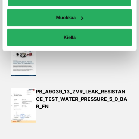
Muokkaa
Tekniset tiedot ja kuvat
Kiellä
HauffTechnik_fi
PB_A9039_13_ZVR_LEAK_RESISTAN
CE_TEST_WATER_PRESSURE_5_0_BA
R_EN