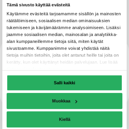
Tämä sivusto käyttää evästeitä
Käytämme evästeitä tarjoamamme sisällön ja mainosten
Variaatiot
räätälöimiseen, sosiaalisen median ominaisuuksien
tukemiseen ja kävijämäärämme analysoimiseen. Lisäksi
jaamme sosiaalisen median, mainosalan ja analytiikka-
alan kumppaneillemme tietoja siitä, miten käytät
Asennusohjeet
sivustoamme. Kumppanimme voivat yhdistää näitä
tietoja muihin tietoihin, joita olet antanut heille tai joita on
kerätty, kun olet käyttänyt heidän palvelujaan. Lue lisää
5090032033_HSI150_DG_250924_
tietosuojaselosteestamme
.
WEB
Salli kaikki
Muokkaa
Kiellä
Tekniset tiedot ja kuvat