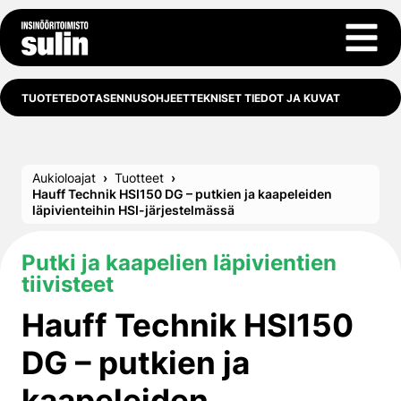
Siirry sisältöön
Avaa 
TUOTETEDOT
ASENNUSOHJEET
TEKNISET TIEDOT JA KUVAT
Aukioloajat
Tuotteet
Hauff Technik HSI150 DG – putkien ja kaapeleiden
läpivienteihin HSI-järjestelmässä
Putki ja kaapelien läpivientien
tiivisteet
Hauff Technik HSI150
DG – putkien ja
kaapeleiden