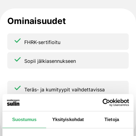
Ominaisuudet
FHRK-sertifioitu
Sopii jälkiasennukseen
Teräs- ja kumityypit vaihdettavissa
kohteen mukaan
Vesitiivis betonirasitusluokka 1 ja 2
Suostumus
Yksityiskohdat
Tietoja