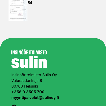
54
Insinööritoimisto Sulin Oy
Valuraudankuja 8
00700 Helsinki
+358 9 3505 700
myyntipalvelut@sulinoy.fi