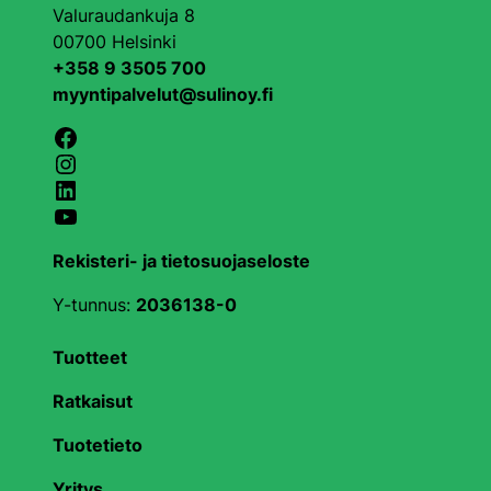
Valuraudankuja 8
00700 Helsinki
+358 9 3505 700
myyntipalvelut@sulinoy.fi
Facebook
Instagram
LinkedIn
YouTube
Rekisteri- ja tietosuojaseloste
Y-tunnus:
2036138-0
Tuotteet
Ratkaisut
Tuotetieto
Yritys