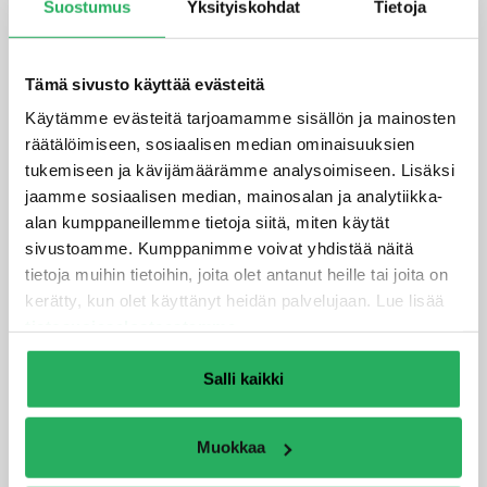
Suostumus
Yksityiskohdat
Tietoja
Tämä sivusto käyttää evästeitä
Käytämme evästeitä tarjoamamme sisällön ja mainosten
räätälöimiseen, sosiaalisen median ominaisuuksien
tukemiseen ja kävijämäärämme analysoimiseen. Lisäksi
jaamme sosiaalisen median, mainosalan ja analytiikka-
alan kumppaneillemme tietoja siitä, miten käytät
sivustoamme. Kumppanimme voivat yhdistää näitä
tietoja muihin tietoihin, joita olet antanut heille tai joita on
kerätty, kun olet käyttänyt heidän palvelujaan. Lue lisää
Aquella Eristysaine on hienojakoinen,
tietosuojaselosteestamme
.
kiviainespohjainen jauhe, jota veteen sekoitettuna
käytetään betoni- ja kalliopinnoilla estämään
Salli kaikki
kosteuden tunkeutuminen pintarakenteen läpi. Tuote
soveltuu käytettäväksi aikaisemmin
käsittelemättömille tai hiekkapuhaltamalla
Muokkaa
puhdistetuille kallio-, betoni- ja ruiskubetonipinnoille.