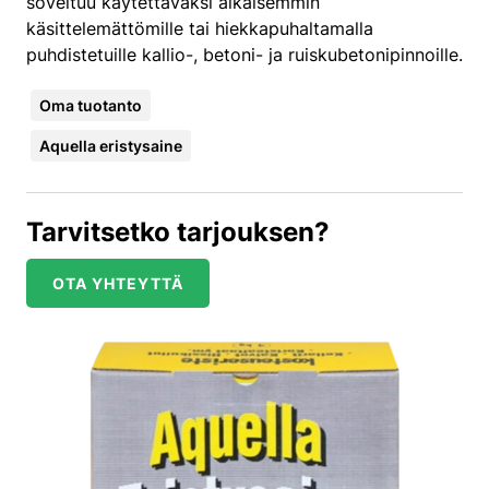
soveltuu käytettäväksi aikaisemmin
käsittelemättömille tai hiekkapuhaltamalla
puhdistetuille kallio-, betoni- ja ruiskubetonipinnoille.
Oma tuotanto
Aquella eristysaine
Tarvitsetko tarjouksen?
OTA YHTEYTTÄ