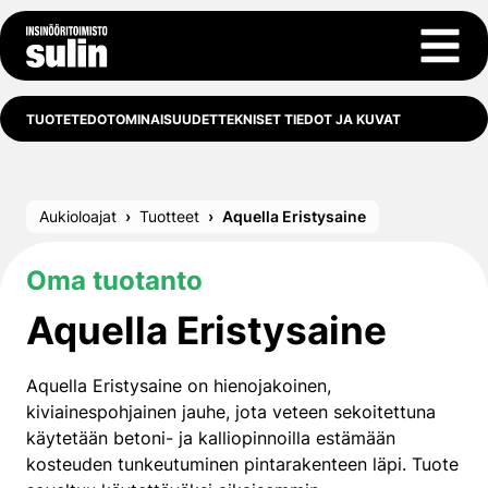
Siirry sisältöön
Avaa 
TUOTETEDOT
OMINAISUUDET
TEKNISET TIEDOT JA KUVAT
Aukioloajat
Tuotteet
Aquella Eristysaine
Oma tuotanto
Aquella Eristysaine
Aquella Eristysaine on hienojakoinen,
kiviainespohjainen jauhe, jota veteen sekoitettuna
käytetään betoni- ja kalliopinnoilla estämään
kosteuden tunkeutuminen pintarakenteen läpi. Tuote