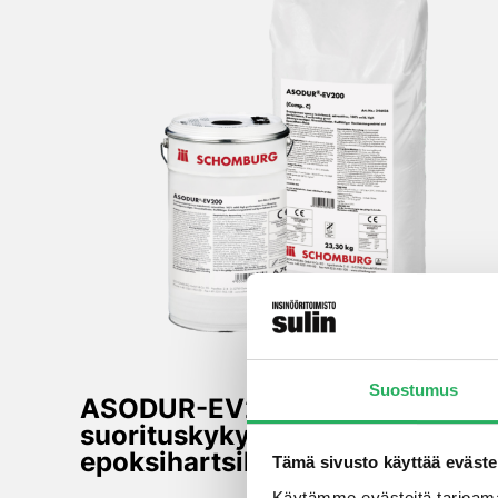
Suostumus
ASODUR-EV200 –
suorituskykyinen
epoksihartsilaasti
Tämä sivusto käyttää eväste
Käytämme evästeitä tarjoama