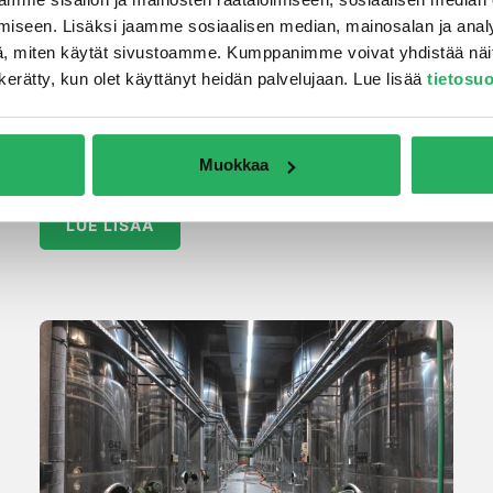
Schomburg AQUAFIN-IC on betonin
iseen. Lisäksi jaamme sosiaalisen median, mainosalan ja analy
pintakäsittelytuote. Tuotteella saavutetaan
, miten käytät sivustoamme. Kumppanimme voivat yhdistää näitä t
betonille vedentiiveyttä, estetään veden
on kerätty, kun olet käyttänyt heidän palvelujaan. Lue lisää
tietosu
kapilaarista nousua sekä annetaan kemiallista
suojaa. Tuote on kustannustehokas ratkaisu
etenkin uudispuolen anturoiden
Muokkaa
kapilaarikatkoratkaisuksi.
LUE LISÄÄ