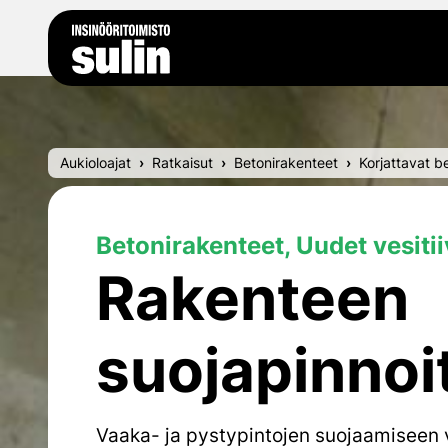
Siirry sisältöön
Aukioloajat
Ratkaisut
Betonirakenteet
Korjattavat b
Betonirakenteet, Uudet vesitii
Rakenteen
suojapinnoi
Vaaka- ja pystypintojen
suojaamiseen v