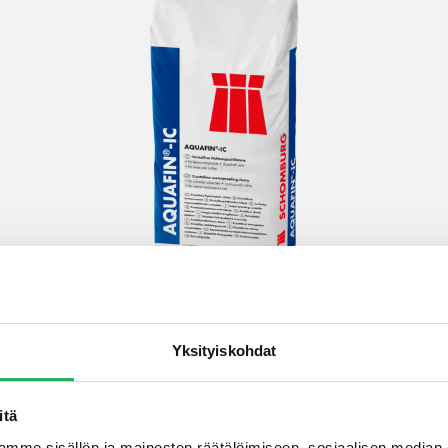
Yksityiskohdat
Schomburg AQUAFIN-IC –
betonin kapillaarisuuden
katkaisemiseen uudiskohteissa
itä
mme sisällön ja mainosten räätälöimiseen, sosiaalisen median