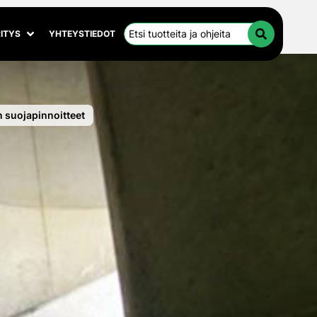
Hae…
ITYS
YHTEYSTIEDOT
Avaa alivalikko
Sulje alivalikko
HAE
 suojapinnoitteet