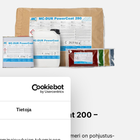
Tietoja
MC-DUR PowerCoat 200 –
primeri
MC-DUR PowerCoat 200 -primeri on pohjustus-
 ominaisuuksien tukemiseen