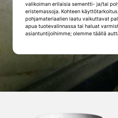
valikoiman erilaisia sementti- ja
/tai po
eristemassoja.
Kohteen käyttötarkoitus
pohjamateriaalien laatu
vaikuttavat pal
apua tuotevalinnassa tai haluat varmis
asiantuntijoihimme; olemme täällä au