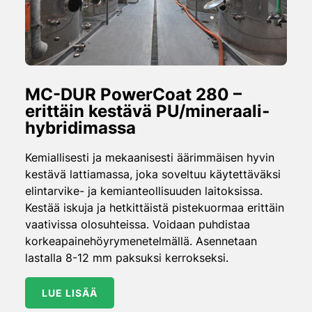
MC-DUR PowerCoat 280 –
erittäin kestävä PU/mineraali­
hybridimassa
Kemiallisesti ja mekaanisesti äärimmäisen hyvin
kestävä lattiamassa, joka soveltuu käytettäväksi
elintarvike- ja kemianteollisuuden laitoksissa.
Kestää iskuja ja hetkittäistä pistekuormaa erittäin
vaativissa olosuhteissa. Voidaan puhdistaa
korkeapainehöyrymenetelmällä. Asennetaan
lastalla 8-12 mm paksuksi kerrokseksi.
LUE LISÄÄ