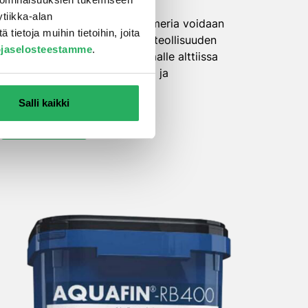
ja tiivistysaine polyuretaani-
tiikka-alan
mineraalihybridimassoille. Primeria voidaan
ietoja muihin tietoihin, joita
käyttää elintarvike- ja kemianteollisuuden
ojaselosteestamme
.
kohteissa, sekä kosteuskuormalle alttiissa
paikoissa, kuten pesuhalleissa ja
puhdistuslaitoksissa.
Salli kaikki
LUE LISÄÄ