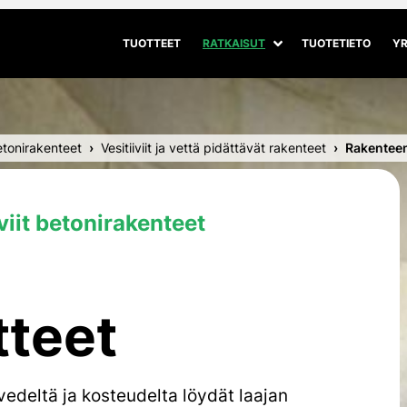
TUOTTEET
RATKAISUT
TUOTETIETO
YR
Avaa alivalikko
Sulje alivalikko
etonirakenteet
Vesitiiviit ja vettä pidättävät rakenteet
Rakenteen
viit betonirakenteet
tteet
edeltä ja kosteudelta
löydät laajan