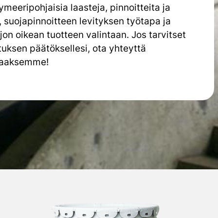
lymeeripohjaisia laasteja, pinnoitteita ja
,
suojapinnoitteen levityksen työtapa ja
jon oikean tuotteen valintaan. Jos tarvitset
tuksen päätöksellesi, ota yhteyttä
ttaaksemme!