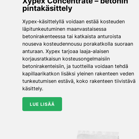
Xypex Concentrate – betonin
pintakäsittely
Xypex-käsittelyllä voidaan estää kosteuden
läpitunkeutuminen maanvastaisessa
betonirakenteessa tai katkaista anturoista
nouseva kosteudennousu porakatkolla suoraan
anturaan. Xypex tarjoaa laaja-alaisen
korjausratkaisun kosteusongelmaisiin
betonirakenteisiin, ja tuotteilla voidaan tehdä
kapillaarikatkon lisäksi yleinen rakenteen veden
tunkeutumisen estävä, koko rakenteen tiivistävä
käsittely.
LUE LISÄÄ