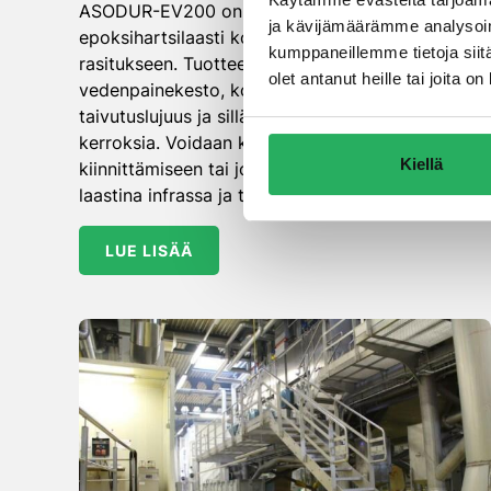
ASODUR-EV200 on valuva ja suorituskykyinen
ja kävijämäärämme analysoim
epoksihartsilaasti kovaankin kulutukseen ja
kumppaneillemme tietoja siitä
rasitukseen. Tuotteella on 5 barin
olet antanut heille tai joita 
vedenpainekesto, korkea puristus- ja
taivutuslujuus ja sillä voidaan tehdä jopa 200 mm
kerroksia. Voidaan käyttää tukien ja ankkureiden
Kiellä
kiinnittämiseen tai jopa sähköä eristävänä
laastina infrassa ja teollisuudessa.
LUE LISÄÄ