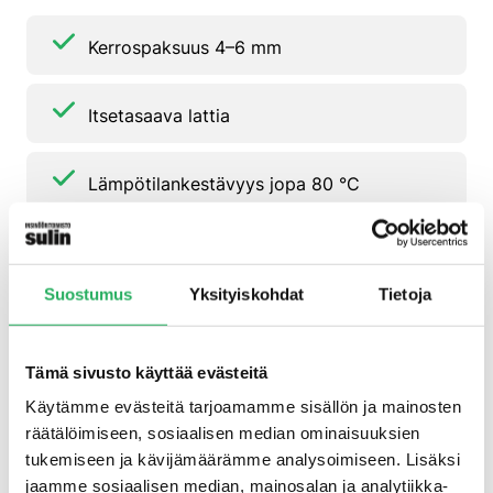
Kerrospaksuus 4–6 mm
Itsetasaava lattia
Lämpötilankestävyys jopa 80 °C
(lyhytaikaisesti jopa 85 °C)
Suostumus
Yksityiskohdat
Tietoja
Soveltuu kevyeen höyrypuhdistukseen
Tämä sivusto käyttää evästeitä
Kemiallisesti ja mekaanisesti erittäin
Käytämme evästeitä tarjoamamme sisällön ja mainosten
kestävä
räätälöimiseen, sosiaalisen median ominaisuuksien
tukemiseen ja kävijämäärämme analysoimiseen. Lisäksi
Korkea iskunkestävyys
jaamme sosiaalisen median, mainosalan ja analytiikka-