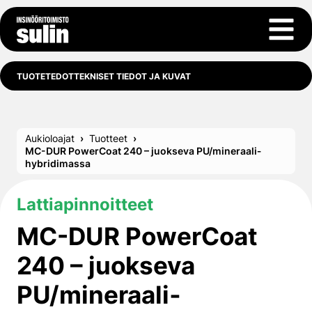
Siirry sisältöön
Avaa 
TUOTETEDOT
TEKNISET TIEDOT JA KUVAT
Aukioloajat
Tuotteet
MC-DUR PowerCoat 240 – juokseva PU/mineraali­
hybridimassa
Lattiapinnoitteet
MC-DUR PowerCoat
240 – juokseva
PU/mineraali­