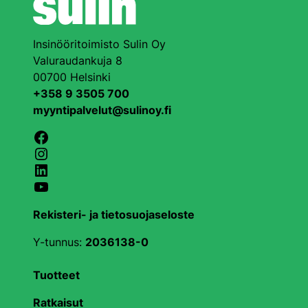
Insinööritoimisto Sulin Oy
Valuraudankuja 8
00700 Helsinki
+358 9 3505 700
myyntipalvelut@sulinoy.fi
Facebook
Instagram
LinkedIn
YouTube
Rekisteri- ja tietosuojaseloste
Y-tunnus:
2036138-0
Tuotteet
Ratkaisut