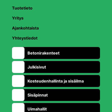
Tuotetieto
Yritys
Ajankohtaista
Yhteystiedot
Betonirakenteet
Julkisivut
Kosteudenhallinta ja sisäilma
Sisäpinnat
Uimahallit