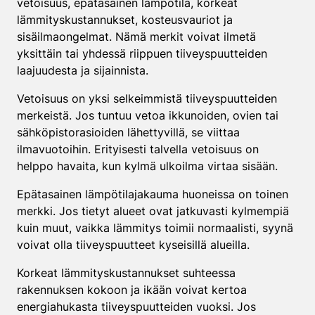
vetoisuus, epätasainen lämpötila, korkeat
lämmityskustannukset, kosteusvauriot ja
sisäilmaongelmat. Nämä merkit voivat ilmetä
yksittäin tai yhdessä riippuen tiiveyspuutteiden
laajuudesta ja sijainnista.
Vetoisuus on yksi selkeimmistä tiiveyspuutteiden
merkeistä. Jos tuntuu vetoa ikkunoiden, ovien tai
sähköpistorasioiden lähettyvillä, se viittaa
ilmavuotoihin. Erityisesti talvella vetoisuus on
helppo havaita, kun kylmä ulkoilma virtaa sisään.
Epätasainen lämpötilajakauma huoneissa on toinen
merkki. Jos tietyt alueet ovat jatkuvasti kylmempiä
kuin muut, vaikka lämmitys toimii normaalisti, syynä
voivat olla tiiveyspuutteet kyseisillä alueilla.
Korkeat lämmityskustannukset suhteessa
rakennuksen kokoon ja ikään voivat kertoa
energiahukasta tiiveyspuutteiden vuoksi. Jos