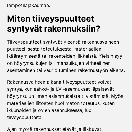
lämpötilajakaumaa.
Miten tiiveyspuutteet
syntyvät rakennuksiin?
Tiiveyspuutteet syntyvät yleensä rakennusvaiheen
puutteellisesta toteutuksesta, materiaalien
ikääntymisestä tai rakenteiden liikkeistä. Yleisin syy
on höyrynsulkujen ja ilmansulkujen virheellinen
asentaminen tai vaurioituminen rakennustyön aikana.
Rakennusvaiheen aikana tiiveyspuutteet voivat
syntyä, kun sähkö- ja LVI-asennukset läpäisevät
höyrynsulun ilman asianmukaista tiivistämistä. Myös
materiaalien liitosten huolimaton toteutus, kuten
ikkunoiden ja ovien asennuksessa, luo
tiiveyspuutteita.
Ajan myötä rakennukset elävät ja liikkuvat.