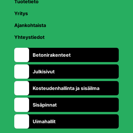
Tuotetieto
Yritys
Ajankohtaista
Yhteystiedot
Betonirakenteet
Julkisivut
Kosteudenhallinta ja sisäilma
Sisäpinnat
Uimahallit
Takaisin