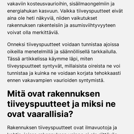
vakaviin kosteusvaurioihin, sisäilmaongelmiin ja
energiahukan kasvuun. Vaikka tiiveyspuutteet eivät
aina ole heti näkyviä, niiden vaikutukset
rakennuksen rakenteisiin ja asumisviihtyvyyteen
voivat olla merkittäviä.
Onneksi tiiveyspuutteet voidaan tunnistaa ajoissa
oikeilla menetelmillä ja säännöllisellä tarkkailulla.
Tässä artikkelissa käymme läpi, miten
tiiveyspuutteet syntyvät, millaisista oireista ne voi
tunnistaa ja kuinka ne voidaan korjata tehokkaasti
ennen vakavampien vaurioiden syntymistä.
Mitä ovat rakennuksen
tiiveyspuutteet ja miksi ne
ovat vaarallisia?
Rakennuksen tiiveyspuutteet ovat ilmavuotoja ja