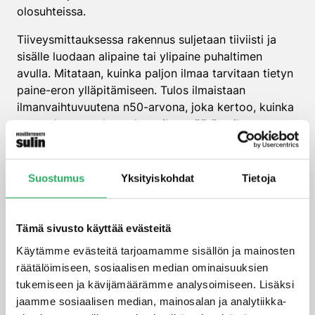
olosuhteissa.
Tiiveysmittauksessa rakennus suljetaan tiiviisti ja
sisälle luodaan alipaine tai ylipaine puhaltimen
avulla. Mitataan, kuinka paljon ilmaa tarvitaan tietyn
paine-eron ylläpitämiseen. Tulos ilmaistaan
ilmanvaihtuvuutena n50-arvona, joka kertoo, kuinka
monta kertaa rakennuksen ilmamäärä vaihtuu
tunnissa 50 pascalin paine-erossa.
Lämpökamera on tehokas työkalu tiiveyspuutteiden
Suostumus
Yksityiskohdat
Tietoja
paikantamiseen. Se näyttää lämpötilaeroja
rakennuksen pinnoilla, mikä paljastaa
ilmavuotokohdat. Lämpökuvausta tehdään yleensä
Tämä sivusto käyttää evästeitä
talvella, kun sisä- ja ulkolämpötilan ero on suuri.
Käytämme evästeitä tarjoamamme sisällön ja mainosten
Savukynttilöiden tai savupatruunoiden avulla
räätälöimiseen, sosiaalisen median ominaisuuksien
voidaan havaita ilmavirtauksia epäillyissä
tukemiseen ja kävijämäärämme analysoimiseen. Lisäksi
vuotokohdissa. Tämä yksinkertainen menetelmä
jaamme sosiaalisen median, mainosalan ja analytiikka-