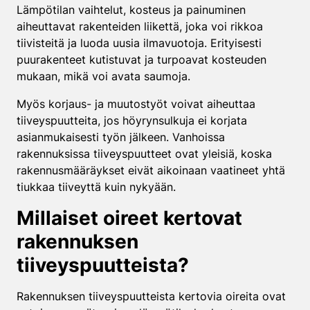
Lämpötilan vaihtelut, kosteus ja painuminen
aiheuttavat rakenteiden liikettä, joka voi rikkoa
tiivisteitä ja luoda uusia ilmavuotoja. Erityisesti
puurakenteet kutistuvat ja turpoavat kosteuden
mukaan, mikä voi avata saumoja.
Myös korjaus- ja muutostyöt voivat aiheuttaa
tiiveyspuutteita, jos höyrynsulkuja ei korjata
asianmukaisesti työn jälkeen. Vanhoissa
rakennuksissa tiiveyspuutteet ovat yleisiä, koska
rakennusmääräykset eivät aikoinaan vaatineet yhtä
tiukkaa tiiveyttä kuin nykyään.
Millaiset oireet kertovat
rakennuksen
tiiveyspuutteista?
Rakennuksen tiiveyspuutteista kertovia oireita ovat