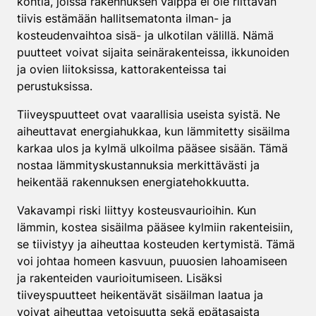
kohtia, joissa rakennuksen vaippa ei ole riittävän
tiivis estämään hallitsematonta ilman- ja
kosteudenvaihtoa sisä- ja ulkotilan välillä. Nämä
puutteet voivat sijaita seinärakenteissa, ikkunoiden
ja ovien liitoksissa, kattorakenteissa tai
perustuksissa.
Tiiveyspuutteet ovat vaarallisia useista syistä. Ne
aiheuttavat energiahukkaa, kun lämmitetty sisäilma
karkaa ulos ja kylmä ulkoilma pääsee sisään. Tämä
nostaa lämmityskustannuksia merkittävästi ja
heikentää rakennuksen energiatehokkuutta.
Vakavampi riski liittyy kosteusvaurioihin. Kun
lämmin, kostea sisäilma pääsee kylmiin rakenteisiin,
se tiivistyy ja aiheuttaa kosteuden kertymistä. Tämä
voi johtaa homeen kasvuun, puuosien lahoamiseen
ja rakenteiden vaurioitumiseen. Lisäksi
tiiveyspuutteet heikentävät sisäilman laatua ja
voivat aiheuttaa vetoisuutta sekä epätasaista