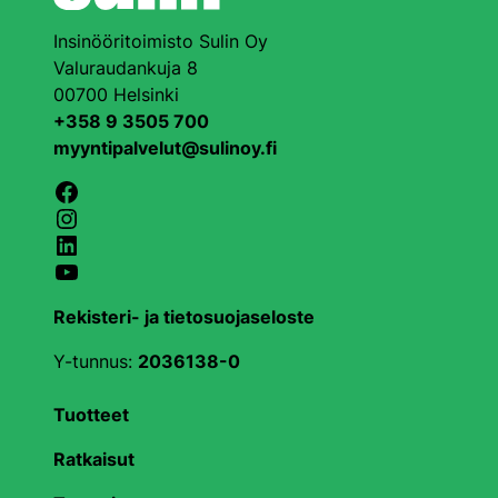
Insinööritoimisto Sulin Oy
Valuraudankuja 8
00700 Helsinki
+358 9 3505 700
myyntipalvelut@sulinoy.fi
Facebook
Instagram
LinkedIn
YouTube
Rekisteri- ja tietosuojaseloste
Y-tunnus:
2036138-0
Tuotteet
Ratkaisut