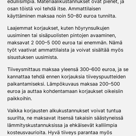
edullisimpia. Materiaalikustannukset ovat pienet, ja
osan töistä voi tehdä itse. Ammattilaisen
käyttäminen maksaa noin 50–80 euroa tunnilta.
Laajemmat korjaukset, kuten höyrynsulkujen
uusiminen tai sisäpuolisten pintojen avaaminen,
maksavat 2 000–5 000 euroa tai enemmän. Nämä
työt vaativat ammattilaista ja voivat sisältää myös
sisustuksen uusimista.
Tiiveysmittaus maksaa yleensä 300–600 euroa, ja se
kannattaa tehdä ennen korjauksia tiiveyspuutteiden
paikantamiseksi. Lämpökuvaus maksaa 200–500
euroa ja auttaa kohdentamaan korjaukset oikeisiin
paikkoihin.
Vaikka korjausten alkukustannukset voivat tuntua
suurilta, ne maksavat itsensä takaisin säästyneissä
lämmityskustannuksissa ja ehkäisevät kalliimpia
kosteusvaurioita. Hyvä tiiveys parantaa myös