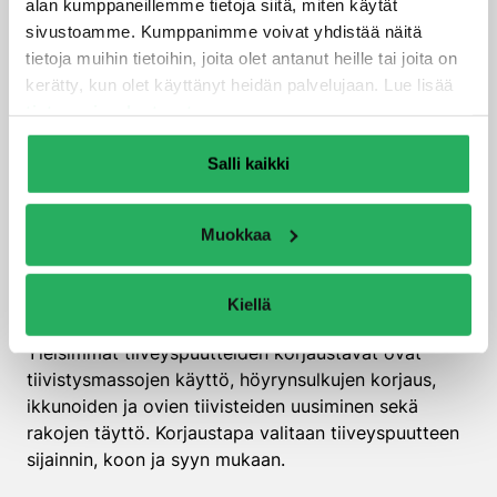
sopii erityisesti tiiveysmittauksen yhteydessä
alan kumppaneillemme tietoja siitä, miten käytät
tehtävään vuotokohtien paikantamiseen.
sivustoamme. Kumppanimme voivat yhdistää näitä
tietoja muihin tietoihin, joita olet antanut heille tai joita on
Visuaalinen tarkastus paljastaa näkyvät
kerätty, kun olet käyttänyt heidän palvelujaan. Lue lisää
tiiveyspuutteet, kuten halkeamat, aukot ja puuttuvat
tietosuojaselosteestamme
.
tiivisteet. Erityistä huomiota kannattaa kiinnittää
ikkunoiden ja ovien karmeihin, sähköläpivienteihin
Salli kaikki
sekä rakenteiden liitoksiin.
Mitkä ovat yleisimmät
Muokkaa
tiiveyspuutteiden
korjaustavat?
Kiellä
Yleisimmät tiiveyspuutteiden korjaustavat ovat
tiivistysmassojen käyttö, höyrynsulkujen korjaus,
ikkunoiden ja ovien tiivisteiden uusiminen sekä
rakojen täyttö. Korjaustapa valitaan tiiveyspuutteen
sijainnin, koon ja syyn mukaan.