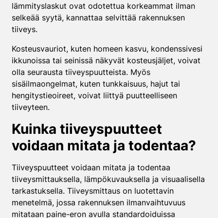
lämmityslaskut ovat odotettua korkeammat ilman
selkeää syytä, kannattaa selvittää rakennuksen
tiiveys.
Kosteusvauriot, kuten homeen kasvu, kondenssivesi
ikkunoissa tai seinissä näkyvät kosteusjäljet, voivat
olla seurausta tiiveyspuutteista. Myös
sisäilmaongelmat, kuten tunkkaisuus, hajut tai
hengitystieoireet, voivat liittyä puutteelliseen
tiiveyteen.
Kuinka tiiveyspuutteet
voidaan mitata ja todentaa?
Tiiveyspuutteet voidaan mitata ja todentaa
tiiveysmittauksella, lämpökuvauksella ja visuaalisella
tarkastuksella. Tiiveysmittaus on luotettavin
menetelmä, jossa rakennuksen ilmanvaihtuvuus
mitataan paine-eron avulla standardoiduissa