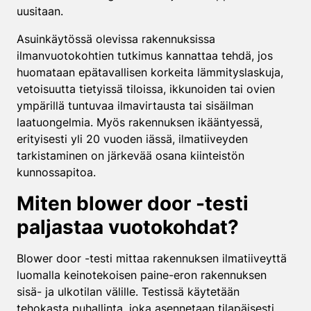
uusitaan.
Asuinkäytössä olevissa rakennuksissa
ilmanvuotokohtien tutkimus kannattaa tehdä, jos
huomataan epätavallisen korkeita lämmityslaskuja,
vetoisuutta tietyissä tiloissa, ikkunoiden tai ovien
ympärillä tuntuvaa ilmavirtausta tai sisäilman
laatuongelmia. Myös rakennuksen ikääntyessä,
erityisesti yli 20 vuoden iässä, ilmatiiveyden
tarkistaminen on järkevää osana kiinteistön
kunnossapitoa.
Miten blower door -testi
paljastaa vuotokohdat?
Blower door -testi mittaa rakennuksen ilmatiiveyttä
luomalla keinotekoisen paine-eron rakennuksen
sisä- ja ulkotilan välille. Testissä käytetään
tehokasta puhallinta, joka asennetaan tilapäisesti