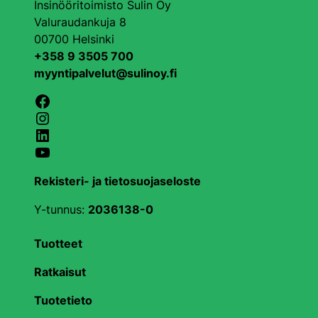
Insinööritoimisto Sulin Oy
Valuraudankuja 8
00700 Helsinki
+358 9 3505 700
myyntipalvelut@sulinoy.fi
Facebook
Instagram
LinkedIn
YouTube
Rekisteri- ja tietosuojaseloste
Y-tunnus:
2036138-0
Tuotteet
Ratkaisut
Tuotetieto