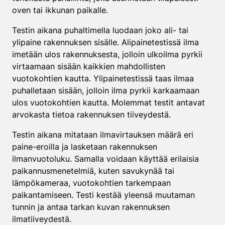
oven tai ikkunan paikalle.
Testin aikana puhaltimella luodaan joko ali- tai
ylipaine rakennuksen sisälle. Alipainetestissä ilma
imetään ulos rakennuksesta, jolloin ulkoilma pyrkii
virtaamaan sisään kaikkien mahdollisten
vuotokohtien kautta. Ylipainetestissä taas ilmaa
puhalletaan sisään, jolloin ilma pyrkii karkaamaan
ulos vuotokohtien kautta. Molemmat testit antavat
arvokasta tietoa rakennuksen tiiveydestä.
Testin aikana mitataan ilmavirtauksen määrä eri
paine-eroilla ja lasketaan rakennuksen
ilmanvuotoluku. Samalla voidaan käyttää erilaisia
paikannusmenetelmiä, kuten savukynää tai
lämpökameraa, vuotokohtien tarkempaan
paikantamiseen. Testi kestää yleensä muutaman
tunnin ja antaa tarkan kuvan rakennuksen
ilmatiiveydestä.