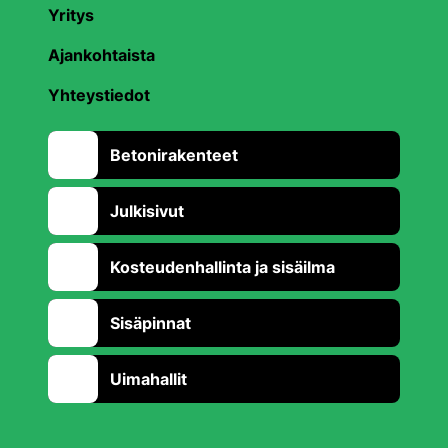
Yritys
Ajankohtaista
Yhteystiedot
Betonirakenteet
Julkisivut
Kosteudenhallinta ja sisäilma
Sisäpinnat
Uimahallit
Takaisin