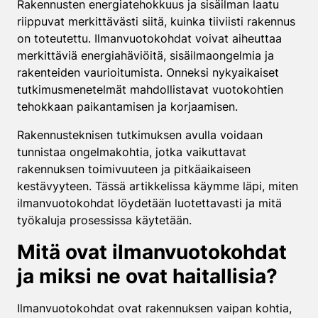
Rakennusten energiatehokkuus ja sisäilman laatu
riippuvat merkittävästi siitä, kuinka tiiviisti rakennus
on toteutettu. Ilmanvuotokohdat voivat aiheuttaa
merkittäviä energiahäviöitä, sisäilmaongelmia ja
rakenteiden vaurioitumista. Onneksi nykyaikaiset
tutkimusmenetelmät mahdollistavat vuotokohtien
tehokkaan paikantamisen ja korjaamisen.
Rakennusteknisen tutkimuksen avulla voidaan
tunnistaa ongelmakohtia, jotka vaikuttavat
rakennuksen toimivuuteen ja pitkäaikaiseen
kestävyyteen. Tässä artikkelissa käymme läpi, miten
ilmanvuotokohdat löydetään luotettavasti ja mitä
työkaluja prosessissa käytetään.
Mitä ovat ilmanvuotokohdat
ja miksi ne ovat haitallisia?
Ilmanvuotokohdat ovat rakennuksen vaipan kohtia,