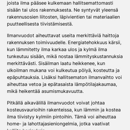
joista ilma pääsee kulkemaan hallitsemattomasti
sisään tai ulos rakennuksesta. Ne syntyvät yleensä
rakennusosien liitosten, läpivientien tai materiaalien
puutteellisesta tiivistämisestä.
Ilmanvuodot aiheuttavat useita merkittäviä haittoja
rakennuksen toimivuudelle. Energiatehokkuus kärsii,
kun lämmitetty ilma karkaa ulos ja kylmä ilma
tunkeutuu sisään, mikä nostaa lämmityskustannuksia
merkittävästi. Sisäilman laatu heikkenee, kun
ulkoilman mukana voi kulkeutua pölyä, kosteutta ja
epäpuhtauksia. Lisäksi hallitsematon ilmanvaihto voi
aiheuttaa vetoa ja epätasaista lämpötilajakaumaa,
mikä heikentää asumismukavuutta.
Pitkällä aikavälillä ilmanvuodot voivat johtaa
kosteusvaurioihin rakenteissa, kun lämmin ja kostea
ilma tiivistyy kylmiin pintoihin. Tämä voi aiheuttaa
home- ja lahottajasieniongelmia, jotka vaativat