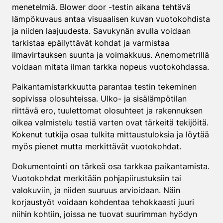
menetelmiä. Blower door -testin aikana tehtävä
lämpökuvaus antaa visuaalisen kuvan vuotokohdista
ja niiden laajuudesta. Savukynän avulla voidaan
tarkistaa epäilyttävät kohdat ja varmistaa
ilmavirtauksen suunta ja voimakkuus. Anemometrillä
voidaan mitata ilman tarkka nopeus vuotokohdassa.
Paikantamistarkkuutta parantaa testin tekeminen
sopivissa olosuhteissa. Ulko- ja sisälämpötilan
riittävä ero, tuulettomat olosuhteet ja rakennuksen
oikea valmistelu testiä varten ovat tärkeitä tekijöitä.
Kokenut tutkija osaa tulkita mittaustuloksia ja löytää
myös pienet mutta merkittävät vuotokohdat.
Dokumentointi on tärkeä osa tarkkaa paikantamista.
Vuotokohdat merkitään pohjapiirustuksiin tai
valokuviin, ja niiden suuruus arvioidaan. Näin
korjaustyöt voidaan kohdentaa tehokkaasti juuri
niihin kohtiin, joissa ne tuovat suurimman hyödyn