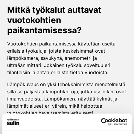
Mitkä työkalut auttavat
vuotokohtien
paikantamisessa?
Vuotokohtien paikantamisessa käytetään useita
erilaisia työkaluja, joista keskeisimmät ovat
lämpökamera, savukynä, anemometri ja
ultraäänimittari. Jokainen työkalu soveltuu eri
tilanteisiin ja antaa erilaista tietoa vuodoista.
Lämpökuvaus on yksi tehokkaimmista menetelmistä,
sillä se paljastaa lämpötilaeroja, jotka usein kertovat
ilmanvuodoista. Lämpökamera näyttää kylmät ja
lämpimät alueet eri värein, mikä helpottaa
vuotokohtien havaitsemista erityisesti
talviolosuhteissa. Menetelmä toimii parhaiten, kun
sisä- ja ulkolämpötilan ero on vähintään 10 astetta.