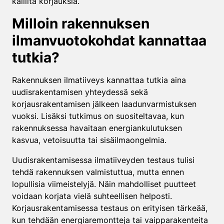
kalliita korjauksia.
Milloin rakennuksen
ilmanvuotokohdat kannattaa
tutkia?
Rakennuksen ilmatiiveys kannattaa tutkia aina
uudisrakentamisen yhteydessä sekä
korjausrakentamisen jälkeen laadunvarmistuksen
vuoksi. Lisäksi tutkimus on suositeltavaa, kun
rakennuksessa havaitaan energiankulutuksen
kasvua, vetoisuutta tai sisäilmaongelmia.
Uudisrakentamisessa ilmatiiveyden testaus tulisi
tehdä rakennuksen valmistuttua, mutta ennen
lopullisia viimeistelyjä. Näin mahdolliset puutteet
voidaan korjata vielä suhteellisen helposti.
Korjausrakentamisessa testaus on erityisen tärkeää,
kun tehdään energiaremontteja tai vaipparakenteita