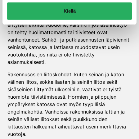
toteuttaa täysin tiiviiksi.
Kiellä
Ikkunoiden ja ovien karmien ympärykset ovat
erityisen alttiita vuodoille, varsinkin jos asennustyö
on tehty huolimattomasti tai tiivisteet ovat
vanhentuneet. Sähkö- ja putkiasennusten läpiviennit
seinissä, katossa ja lattiassa muodostavat usein
vuotokohtia, jos niitä ei ole tiivistetty
asianmukaisesti.
Rakennusosien liitoskohdat, kuten seinän ja katon
välinen liitos, sokkelilaatan ja seinän liitos sekä
sisäseinien liittymät ulkoseiniin, vaativat erityistä
huomiota tiivistämisessä. Hormien ja piippujen
ympärykset katossa ovat myös tyypillisiä
ongelmakohtia. Vanhoissa rakennuksissa lattian ja
seinän väliset liitokset sekä puuikkunoiden
kittausten halkeamat aiheuttavat usein merkittäviä
vuotoja.