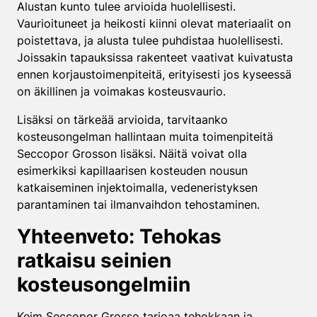
Alustan kunto tulee arvioida huolellisesti.
Vaurioituneet ja heikosti kiinni olevat materiaalit on
poistettava, ja alusta tulee puhdistaa huolellisesti.
Joissakin tapauksissa rakenteet vaativat kuivatusta
ennen korjaustoimenpiteitä, erityisesti jos kyseessä
on äkillinen ja voimakas kosteusvaurio.
Lisäksi on tärkeää arvioida, tarvitaanko
kosteusongelman hallintaan muita toimenpiteitä
Seccopor Grosson lisäksi. Näitä voivat olla
esimerkiksi kapillaarisen kosteuden nousun
katkaiseminen injektoimalla, vedeneristyksen
parantaminen tai ilmanvaihdon tehostaminen.
Yhteenveto: Tehokas
ratkaisu seinien
kosteusongelmiin
Keim Seccopor Grosso tarjoaa tehokkaan ja