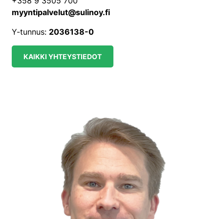
+358 9 3505 700
myyntipalvelut@sulinoy.fi
Y-tunnus:
2036138-0
KAIKKI YHTEYSTIEDOT