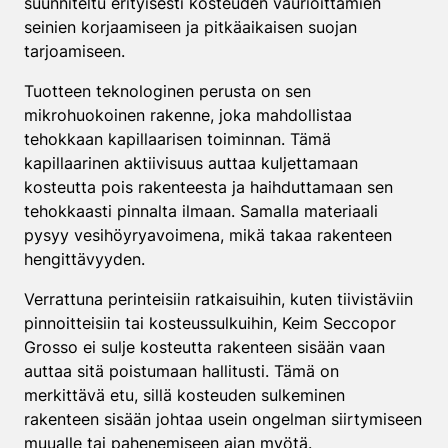
suunniteltu erityisesti kosteuden vaurioittamien
seinien korjaamiseen ja pitkäaikaisen suojan
tarjoamiseen.
Tuotteen teknologinen perusta on sen
mikrohuokoinen rakenne, joka mahdollistaa
tehokkaan kapillaarisen toiminnan. Tämä
kapillaarinen aktiivisuus auttaa kuljettamaan
kosteutta pois rakenteesta ja haihduttamaan sen
tehokkaasti pinnalta ilmaan. Samalla materiaali
pysyy vesihöyryavoimena, mikä takaa rakenteen
hengittävyyden.
Verrattuna perinteisiin ratkaisuihin, kuten tiivistäviin
pinnoitteisiin tai kosteussulkuihin, Keim Seccopor
Grosso ei sulje kosteutta rakenteen sisään vaan
auttaa sitä poistumaan hallitusti. Tämä on
merkittävä etu, sillä kosteuden sulkeminen
rakenteen sisään johtaa usein ongelman siirtymiseen
muualle tai pahenemiseen ajan myötä.