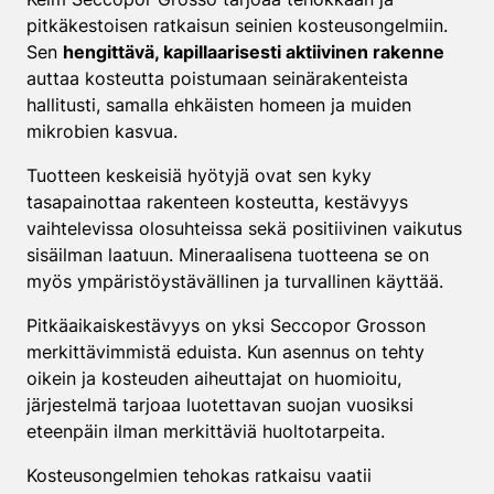
pitkäkestoisen ratkaisun seinien kosteusongelmiin.
Sen
hengittävä, kapillaarisesti aktiivinen rakenne
auttaa kosteutta poistumaan seinärakenteista
hallitusti, samalla ehkäisten homeen ja muiden
mikrobien kasvua.
Tuotteen keskeisiä hyötyjä ovat sen kyky
tasapainottaa rakenteen kosteutta, kestävyys
vaihtelevissa olosuhteissa sekä positiivinen vaikutus
sisäilman laatuun. Mineraalisena tuotteena se on
myös ympäristöystävällinen ja turvallinen käyttää.
Pitkäaikaiskestävyys on yksi Seccopor Grosson
merkittävimmistä eduista. Kun asennus on tehty
oikein ja kosteuden aiheuttajat on huomioitu,
järjestelmä tarjoaa luotettavan suojan vuosiksi
eteenpäin ilman merkittäviä huoltotarpeita.
Kosteusongelmien tehokas ratkaisu vaatii