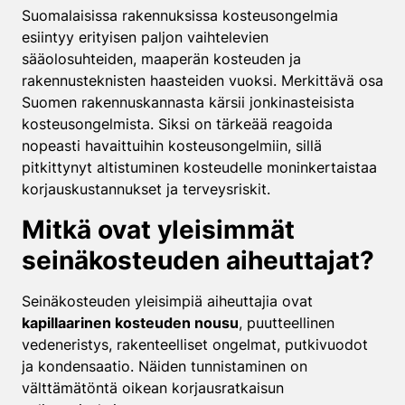
Suomalaisissa rakennuksissa kosteusongelmia
esiintyy erityisen paljon vaihtelevien
sääolosuhteiden, maaperän kosteuden ja
rakennusteknisten haasteiden vuoksi. Merkittävä osa
Suomen rakennuskannasta kärsii jonkinasteisista
kosteusongelmista. Siksi on tärkeää reagoida
nopeasti havaittuihin kosteusongelmiin, sillä
pitkittynyt altistuminen kosteudelle moninkertaistaa
korjauskustannukset ja terveysriskit.
Mitkä ovat yleisimmät
seinäkosteuden aiheuttajat?
Seinäkosteuden yleisimpiä aiheuttajia ovat
kapillaarinen kosteuden nousu
, puutteellinen
vedeneristys, rakenteelliset ongelmat, putkivuodot
ja kondensaatio. Näiden tunnistaminen on
välttämätöntä oikean korjausratkaisun