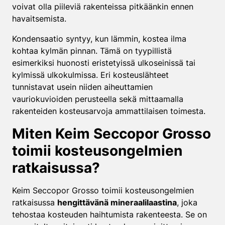
voivat olla piileviä rakenteissa pitkäänkin ennen
havaitsemista.
Kondensaatio syntyy, kun lämmin, kostea ilma
kohtaa kylmän pinnan. Tämä on tyypillistä
esimerkiksi huonosti eristetyissä ulkoseinissä tai
kylmissä ulkokulmissa. Eri kosteuslähteet
tunnistavat usein niiden aiheuttamien
vauriokuvioiden perusteella sekä mittaamalla
rakenteiden kosteusarvoja ammattilaisen toimesta.
Miten Keim Seccopor Grosso
toimii kosteusongelmien
ratkaisussa?
Keim Seccopor Grosso toimii kosteusongelmien
ratkaisussa
hengittävänä mineraalilaastina
, joka
tehostaa kosteuden haihtumista rakenteesta. Se on