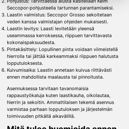
Pohjustus: Tarvittaessa alusta käsitellään Keim
Seccopor-pohjusteella tartunnan parantamiseksi.
Laastin valmistus: Seccopor Grosso sekoitetaan
veden kanssa valmistajan ohjeiden mukaisesti.
Laastin levitys: Laasti levitetään yleensä
useammassa kerroksessa, riippuen tarvittavasta
kokonaispaksuudesta.
Pintakäsittely: Lopullinen pinta voidaan viimeistellä
hierrolla tai jättää karkeammaksi riippuen halutusta
lopputuloksesta.
Kuivumisaika: Laastin annetaan kuivua riittävästi
ennen mahdollista maalausta tai pinnoitusta.
Asennuksessa tarvitaan tavanomaisia
rappaustyökaluja kuten laastikauha, oikolautaa,
hierrin ja sekoitin. Ammattilaisen tekemä asennus
varmistaa parhaan lopputuloksen ja järjestelmän
toimivuuden pitkällä aikavälillä.