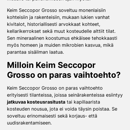
Keim Seccopor Grosso soveltuu monenlaisiin
kohteisiin ja rakenteisiin, mukaan lukien vanhat
kivitalot, historiallisesti arvokkaat kohteet,
kellarikerrokset sekä muut kosteudelle alttiit tilat.
Sen mineraalinen koostumus ehkäisee tehokkaasti
myös homeen ja muiden mikrobien kasvua, mikä
parantaa sisäilman laatua.
Milloin Keim Seccopor
Grosso on paras vaihtoehto?
Keim Seccopor Grosso on paras vaihtoehto
erityisesti tilanteissa, joissa seinärakenteissa esiintyy
jatkuvaa kosteusrasitusta
tai kapillaarista
kosteuden nousua, jota ei voida täysin poistaa. Se
soveltuu erinomaisesti sekä korjaus- että
uudisrakentamiseen.