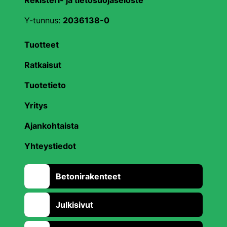
Rekisteri- ja tietosuojaseloste
Y-tunnus:
2036138-0
Tuotteet
Ratkaisut
Tuotetieto
Yritys
Ajankohtaista
Yhteystiedot
Betonirakenteet
Julkisivut