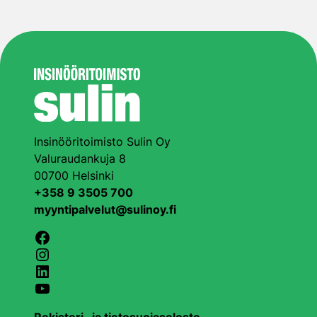
Insinööritoimisto Sulin Oy
Valuraudankuja 8
00700 Helsinki
+358 9 3505 700
myyntipalvelut@sulinoy.fi
Facebook
Instagram
LinkedIn
YouTube