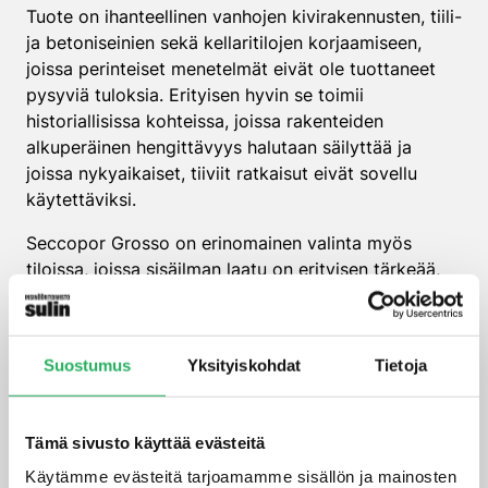
Tuote on ihanteellinen vanhojen kivirakennusten, tiili-
ja betoniseinien sekä kellaritilojen korjaamiseen,
joissa perinteiset menetelmät eivät ole tuottaneet
pysyviä tuloksia. Erityisen hyvin se toimii
historiallisissa kohteissa, joissa rakenteiden
alkuperäinen hengittävyys halutaan säilyttää ja
joissa nykyaikaiset, tiiviit ratkaisut eivät sovellu
käytettäviksi.
Seccopor Grosso on erinomainen valinta myös
tiloissa, joissa sisäilman laatu on erityisen tärkeää,
kuten asunnoissa, kouluissa ja päiväkodeissa. Se
soveltuu myös haastaviin kohteisiin, kuten vanhoihin
kellaritiloihin, joissa maaperän kosteus aiheuttaa
Suostumus
Yksityiskohdat
Tietoja
jatkuvaa kosteusrasitusta.
Tuote tarjoaa pitkäaikaisen ratkaisun myös
kohteisiin, joissa on koettu toistuvia
Tämä sivusto käyttää evästeitä
kosteusvaurioita ja joissa aiemmat korjausyritykset
Käytämme evästeitä tarjoamamme sisällön ja mainosten