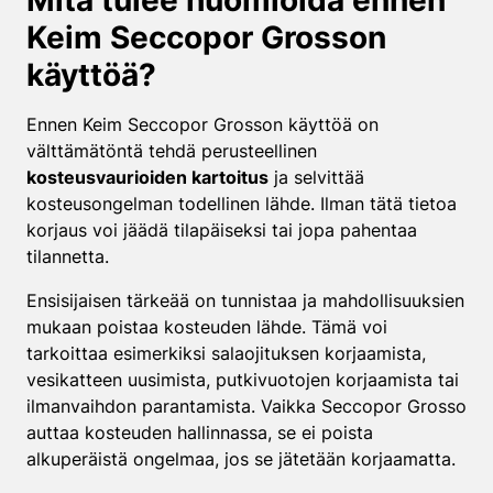
Mitä tulee huomioida ennen
Keim Seccopor Grosson
käyttöä?
Ennen Keim Seccopor Grosson käyttöä on
välttämätöntä tehdä perusteellinen
kosteusvaurioiden kartoitus
ja selvittää
kosteusongelman todellinen lähde. Ilman tätä tietoa
korjaus voi jäädä tilapäiseksi tai jopa pahentaa
tilannetta.
Ensisijaisen tärkeää on tunnistaa ja mahdollisuuksien
mukaan poistaa kosteuden lähde. Tämä voi
tarkoittaa esimerkiksi salaojituksen korjaamista,
vesikatteen uusimista, putkivuotojen korjaamista tai
ilmanvaihdon parantamista. Vaikka Seccopor Grosso
auttaa kosteuden hallinnassa, se ei poista
alkuperäistä ongelmaa, jos se jätetään korjaamatta.