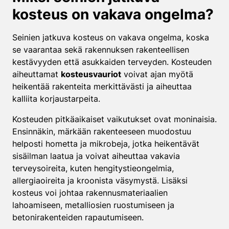
kosteus on vakava ongelma?
Seinien jatkuva kosteus on vakava ongelma, koska
se vaarantaa sekä rakennuksen rakenteellisen
kestävyyden että asukkaiden terveyden. Kosteuden
aiheuttamat
kosteusvauriot
voivat ajan myötä
heikentää rakenteita merkittävästi ja aiheuttaa
kalliita korjaustarpeita.
Kosteuden pitkäaikaiset vaikutukset ovat moninaisia.
Ensinnäkin, märkään rakenteeseen muodostuu
helposti hometta ja mikrobeja, jotka heikentävät
sisäilman laatua ja voivat aiheuttaa vakavia
terveysoireita, kuten hengitystieongelmia,
allergiaoireita ja kroonista väsymystä. Lisäksi
kosteus voi johtaa rakennusmateriaalien
lahoamiseen, metalliosien ruostumiseen ja
betonirakenteiden rapautumiseen.