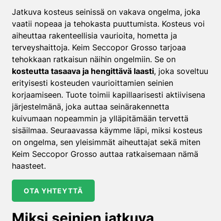
Jatkuva kosteus seinissä on vakava ongelma, joka
vaatii nopeaa ja tehokasta puuttumista. Kosteus voi
aiheuttaa rakenteellisia vaurioita, hometta ja
terveyshaittoja. Keim Seccopor Grosso tarjoaa
tehokkaan ratkaisun näihin ongelmiin. Se on
kosteutta tasaava ja hengittävä laasti
, joka soveltuu
erityisesti kosteuden vaurioittamien seinien
korjaamiseen. Tuote toimii kapillaarisesti aktiivisena
järjestelmänä, joka auttaa seinärakennetta
kuivumaan nopeammin ja ylläpitämään tervettä
sisäilmaa. Seuraavassa käymme läpi, miksi kosteus
on ongelma, sen yleisimmät aiheuttajat sekä miten
Keim Seccopor Grosso auttaa ratkaisemaan nämä
haasteet.
OTA YHTEYTTÄ
Miksi seinien jatkuva