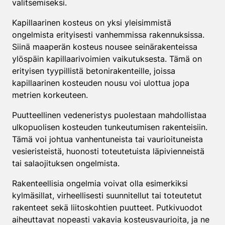
valitsemiseksi.
Kapillaarinen kosteus on yksi yleisimmistä
ongelmista erityisesti vanhemmissa rakennuksissa.
Siinä maaperän kosteus nousee seinärakenteissa
ylöspäin kapillaarivoimien vaikutuksesta. Tämä on
erityisen tyypillistä betonirakenteille, joissa
kapillaarinen kosteuden nousu voi ulottua jopa
metrien korkeuteen.
Puutteellinen vedeneristys puolestaan mahdollistaa
ulkopuolisen kosteuden tunkeutumisen rakenteisiin.
Tämä voi johtua vanhentuneista tai vaurioituneista
vesieristeistä, huonosti toteutetuista läpivienneistä
tai salaojituksen ongelmista.
Rakenteellisia ongelmia voivat olla esimerkiksi
kylmäsillat, virheellisesti suunnitellut tai toteutetut
rakenteet sekä liitoskohtien puutteet. Putkivuodot
aiheuttavat nopeasti vakavia kosteusvaurioita, ja ne