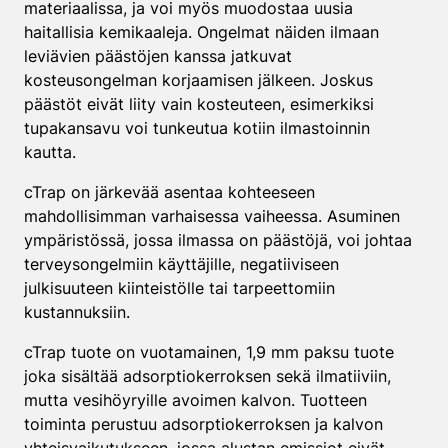
materiaalissa, ja voi myös muodostaa uusia
haitallisia kemikaaleja. Ongelmat näiden ilmaan
leviävien päästöjen kanssa jatkuvat
kosteusongelman korjaamisen jälkeen. Joskus
päästöt eivät liity vain kosteuteen, esimerkiksi
tupakansavu voi tunkeutua kotiin ilmastoinnin
kautta.
cTrap on järkevää asentaa kohteeseen
mahdollisimman varhaisessa vaiheessa. Asuminen
ympäristössä, jossa ilmassa on päästöjä, voi johtaa
terveysongelmiin käyttäjille, negatiiviseen
julkisuuteen kiinteistölle tai tarpeettomiin
kustannuksiin.
cTrap tuote on vuotamainen, 1,9 mm paksu tuote
joka sisältää adsorptiokerroksen sekä ilmatiiviin,
mutta vesihöyryille avoimen kalvon. Tuotteen
toiminta perustuu adsorptiokerroksen ja kalvon
yhteisvaikutukseen, jossa alustan emissiot eivät