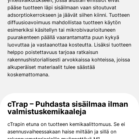
pääse tuotteen läpi sisäilmaan vaan sitoutuvat
adsorptiokerrokseen ja jäävät siihen kiinni. Tuotteen
diffuusioavoimuus mahdollistaa tuotteen käytön
esimerkiksi käsitellyn tai mikrobivaurioituneen
puurakenteen päällä vaarantamatta puun kykyä
luovuttaa ja vastaanottaa kosteutta. Lisäksi tuotteen
helppo poistettavuus tarjoaa ratkaisun
rakennushistoriallisesti arvokkaissa kohteissa, joissa
alkuperäiset materiaalit tulee säästää
koskemattomana.
cTrap – Puhdasta sisäilmaa ilman
valmistuskemikaaleja
cTrapin etuna on tuotteen kemikaalittomuus. Se ei
asennusvaiheessakaan haise miltään ja sillä on
rakennusmateriaaleille myönnettävä M1