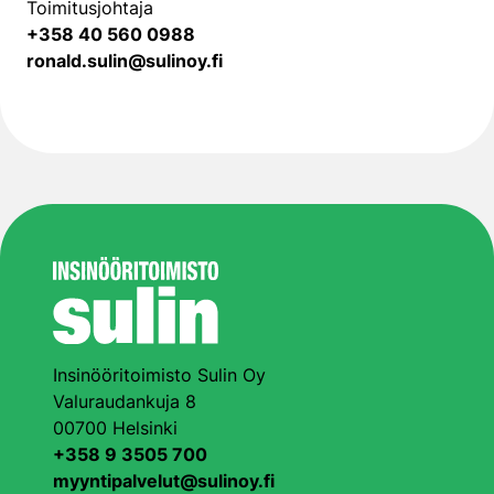
Toimitusjohtaja
+358 40 560 0988
ronald.sulin@sulinoy.fi
Insinööritoimisto Sulin Oy
Valuraudankuja 8
00700 Helsinki
+358 9 3505 700
myyntipalvelut@sulinoy.fi