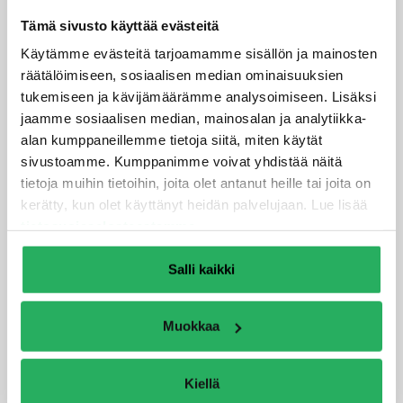
Tämä sivusto käyttää evästeitä
Käytämme evästeitä tarjoamamme sisällön ja mainosten
räätälöimiseen, sosiaalisen median ominaisuuksien
tukemiseen ja kävijämäärämme analysoimiseen. Lisäksi
jaamme sosiaalisen median, mainosalan ja analytiikka-
alan kumppaneillemme tietoja siitä, miten käytät
sivustoamme. Kumppanimme voivat yhdistää näitä
tietoja muihin tietoihin, joita olet antanut heille tai joita on
Nopea ja helppo asentaa
kerätty, kun olet käyttänyt heidän palvelujaan. Lue lisää
tietosuojaselosteestamme
.
cTrap on nopea, helppo ja yksinkertainen asentaa
eikä asennus vaadi erillistä koulutusta tai
Salli kaikki
sertifikaattia. Opastamme mielellämme asentajaa
kohdekohtaisesti parhaan ratkaisun saavuttamiseksi.
Tuotteen toiminnasta eri yhdisteitä vastaan löytyy
Muokkaa
runsaasti testattua dataa. Olethan yhteydessä
kohteesi tilanteesta ja etsitään yhdessä kohteeseesi
Kiellä
soveltuva ratkaisu!