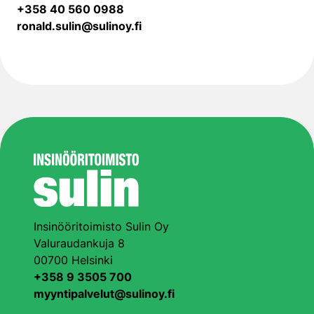
+358 40 560 0988
ronald.sulin@sulinoy.fi
Insinööritoimisto Sulin Oy
Valuraudankuja 8
00700 Helsinki
+358 9 3505 700
myyntipalvelut@sulinoy.fi