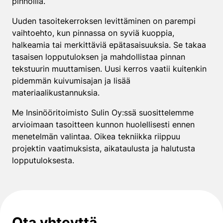
pinnoilla.
Uuden tasoitekerroksen levittäminen on parempi
vaihtoehto, kun pinnassa on syviä kuoppia,
halkeamia tai merkittäviä epätasaisuuksia. Se takaa
tasaisen lopputuloksen ja mahdollistaa pinnan
tekstuurin muuttamisen. Uusi kerros vaatii kuitenkin
pidemmän kuivumisajan ja lisää
materiaalikustannuksia.
Me Insinööritoimisto Sulin Oy:ssä suosittelemme
arvioimaan tasoitteen kunnon huolellisesti ennen
menetelmän valintaa. Oikea tekniikka riippuu
projektin vaatimuksista, aikataulusta ja halutusta
lopputuloksesta.
Ota yhteyttä