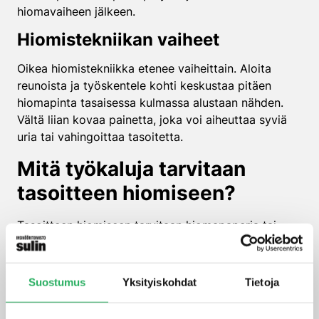
hiomavaiheen jälkeen.
Hiomistekniikan vaiheet
Oikea hiomistekniikka etenee vaiheittain. Aloita
reunoista ja työskentele kohti keskustaa pitäen
hiomapinta tasaisessa kulmassa alustaan nähden.
Vältä liian kovaa painetta, joka voi aiheuttaa syviä
uria tai vahingoittaa tasoitetta.
Mitä työkaluja tarvitaan
tasoitteen hiomiseen?
Tasoitteen hiomiseen tarvitaan hiomapaperia tai
hiomakiveä, hiomakone tai hiomalauta, suojalasit,
hengityssuojain ja pölynimuri. Sähköinen hiomakone
nopeuttaa työtä merkittävästi suurilla pinnoilla.
Suostumus
Yksityiskohdat
Tietoja
Käsihiomiseen riittää hiomalauta ja eri karkeuksien