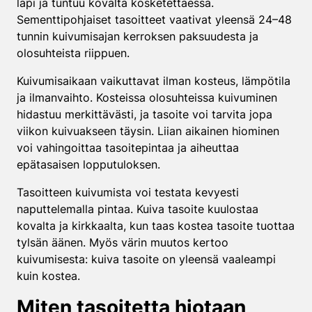
läpi ja tuntuu kovalta kosketettaessa.
Sementtipohjaiset tasoitteet vaativat yleensä 24–48
tunnin kuivumisajan kerroksen paksuudesta ja
olosuhteista riippuen.
Kuivumisaikaan vaikuttavat ilman kosteus, lämpötila
ja ilmanvaihto. Kosteissa olosuhteissa kuivuminen
hidastuu merkittävästi, ja tasoite voi tarvita jopa
viikon kuivuakseen täysin. Liian aikainen hiominen
voi vahingoittaa tasoitepintaa ja aiheuttaa
epätasaisen lopputuloksen.
Tasoitteen kuivumista voi testata kevyesti
naputtelemalla pintaa. Kuiva tasoite kuulostaa
kovalta ja kirkkaalta, kun taas kostea tasoite tuottaa
tylsän äänen. Myös värin muutos kertoo
kuivumisesta: kuiva tasoite on yleensä vaaleampi
kuin kostea.
Miten tasoitetta hiotaan