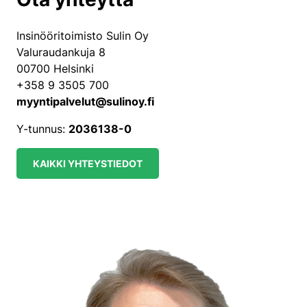
Insinööritoimisto Sulin Oy
Valuraudankuja 8
00700 Helsinki
+358 9 3505 700
myyntipalvelut@sulinoy.fi
Y-tunnus:
2036138-0
KAIKKI YHTEYSTIEDOT