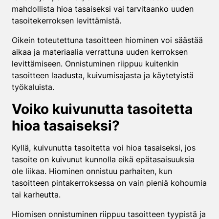
mahdollista hioa tasaiseksi vai tarvitaanko uuden
tasoitekerroksen levittämistä.
Oikein toteutettuna tasoitteen hiominen voi säästää
aikaa ja materiaalia verrattuna uuden kerroksen
levittämiseen. Onnistuminen riippuu kuitenkin
tasoitteen laadusta, kuivumisajasta ja käytetyistä
työkaluista.
Voiko kuivunutta tasoitetta
hioa tasaiseksi?
Kyllä, kuivunutta tasoitetta voi hioa tasaiseksi, jos
tasoite on kuivunut kunnolla eikä epätasaisuuksia
ole liikaa. Hiominen onnistuu parhaiten, kun
tasoitteen pintakerroksessa on vain pieniä kohoumia
tai karheutta.
Hiomisen onnistuminen riippuu tasoitteen tyypistä ja