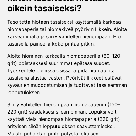
oikein tasaiseksi?
Tasoitetta hiotaan tasaiseksi käyttämällä karkeaa
hiomapaperia tai hiomakiveä pyörivin liikkein. Aloita
karkeammalla ja siirry vähitellen hienompaan. Hio
tasaisella paineella koko pintaa pitkin.
Aloita hiominen karkealla hiomapaperilla (80–120
grit) poistaaksesi suurimmat epätasaisuudet.
Työskentele pienissä osissa ja pidä hiomapinta
tasaisena alustaa vasten. Pyörivät liikkeet estävät
syväurien muodostumisen ja tuottavat tasaisemman
lopputuloksen.
Siirry vähitellen hienompaan hiomapaperiin (150–
220 grit) saadaksesi sileän pinnan. Lopuksi voit
käyttää vielä hienompaa hiomapaperia (320 grit)
erityisen sileän lopputuloksen saavuttamiseksi.
Muista puhdistaa pinta pölystä jokaisen