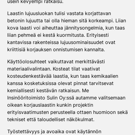
usein kevyempi ratkaisu.
Laastin lujuusluokan tulisi vastata korjattavan
betonin lujuutta tai olla hieman sitä korkeampi. Liian
kova laasti voi aiheuttaa jännitysongelmia, kun taas
liian pehmeä ei kestä kuormitusta. Erityisesti
kantavissa rakenteissa lujuusominaisuudet ovat
kriittisiä korjauksen onnistumisen kannalta.
Käyttöolosuhteet vaikuttavat merkittävästi
materiaalivalintaan. Kosteat tilat vaativat
kosteudenkestävää laastia, kun taas kemikaalien
kanssa kosketuksissa olevat pinnat tarvitsevat
kemiallisesti kestävän ratkaisun. Me
Insinööritoimisto Sulin Oy:ssä autamme valitsemaan
oikean korjauslaastin kunkin projektin
erityisvaatimusten perusteella ottaen huomioon sekä
tekniset että taloudelliset näkökulmat.
Työstettävyys ja avoaika ovat käytännön