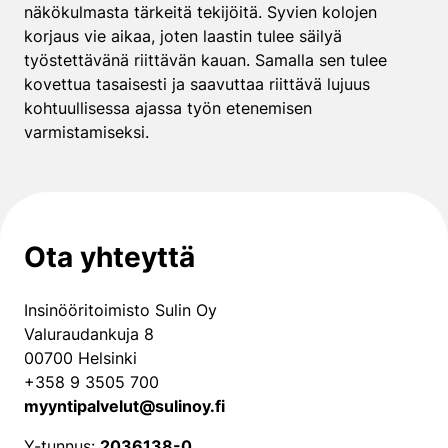
näkökulmasta tärkeitä tekijöitä. Syvien kolojen
korjaus vie aikaa, joten laastin tulee säilyä
työstettävänä riittävän kauan. Samalla sen tulee
kovettua tasaisesti ja saavuttaa riittävä lujuus
kohtuullisessa ajassa työn etenemisen
varmistamiseksi.
Ota yhteyttä
Insinööritoimisto Sulin Oy
Valuraudankuja 8
00700 Helsinki
+358 9 3505 700
myyntipalvelut@sulinoy.fi
Y-tunnus:
2036138-0