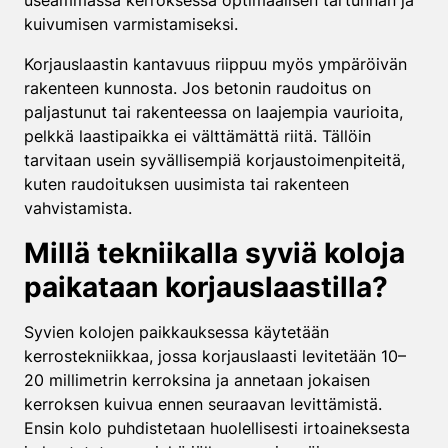
useammassa kerroksessa optimaalisen tartunnan ja
kuivumisen varmistamiseksi.
Korjauslaastin kantavuus riippuu myös ympäröivän
rakenteen kunnosta. Jos betonin raudoitus on
paljastunut tai rakenteessa on laajempia vaurioita,
pelkkä laastipaikka ei välttämättä riitä. Tällöin
tarvitaan usein syvällisempiä korjaustoimenpiteitä,
kuten raudoituksen uusimista tai rakenteen
vahvistamista.
Millä tekniikalla syviä koloja
paikataan korjauslaastilla?
Syvien kolojen paikkauksessa käytetään
kerrostekniikkaa, jossa korjauslaasti levitetään 10–
20 millimetrin kerroksina ja annetaan jokaisen
kerroksen kuivua ennen seuraavan levittämistä.
Ensin kolo puhdistetaan huolellisesti irtoaineksesta