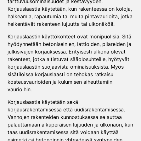
tarttuvuusominaisuudet ja kestävyyden.
Korjauslaastia käytetään, kun rakenteessa on koloja,
halkeamia, rapautumia tai muita pintavaurioita, jotka
heikentävät rakenteen lujuutta tai ulkonäköä.
Korjauslaastin käyttökohteet ovat monipuolisia. Sitä
hyödynnetään betoniseinien, lattioiden, pilareiden ja
julkisivujen korjauksessa. Erityisesti ulkona olevat
rakenteet, jotka altistuvat sääolosuhteille, hyötyvät
korjauslaastin suojaavista ominaisuuksista. Myös
sisätiloissa korjauslaasti on tehokas ratkaisu
kosteusvaurioiden ja kulumisen aiheuttamiin
vaurioihin.
Korjauslaastia käytetään sekä
korjausrakentamisessa että uudisrakentamisessa.
Vanhojen rakenteiden kunnostuksessa se auttaa
palauttamaan alkuperäisen lujuuden ja ulkonäön, kun
taas uudisrakentamisessa sitä voidaan käyttää
esimerkiksi betonoinnin yhteydessä syntyneiden