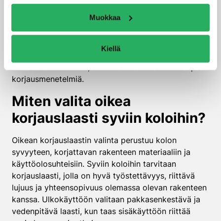
painuminen tai rakenteen liikkuminen, voivat tehdä
Muokkaa
korjauslaastipaikkauksesta tehotonta. Tällaisissa
tapauksissa on ensin korjattava liikkumisen
aiheuttava syy ennen pintakorjausta. Myös
Kiellä
kemialliset vauriot, kuten karbonatisoituminen tai
kloridi-ionikorroosio, saattavat vaatia erikoisempia
korjausmenetelmiä.
Miten valita oikea
korjauslaasti syviin koloihin?
Oikean korjauslaastin valinta perustuu kolon
syvyyteen, korjattavan rakenteen materiaaliin ja
käyttöolosuhteisiin. Syviin koloihin tarvitaan
korjauslaasti, jolla on hyvä työstettävyys, riittävä
lujuus ja yhteensopivuus olemassa olevan rakenteen
kanssa. Ulkokäyttöön valitaan pakkasenkestävä ja
vedenpitävä laasti, kun taas sisäkäyttöön riittää