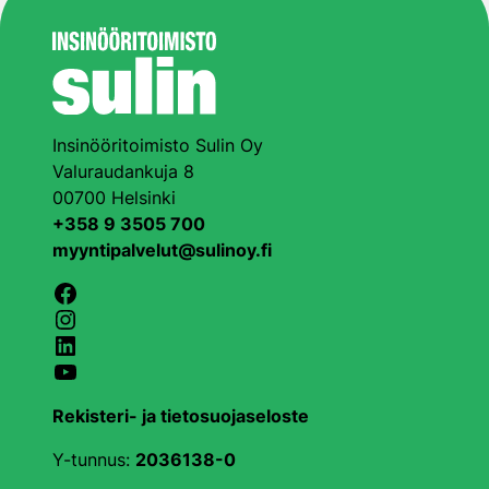
Insinööritoimisto Sulin Oy
Valuraudankuja 8
00700 Helsinki
+358 9 3505 700
myyntipalvelut@sulinoy.fi
Facebook
Instagram
LinkedIn
YouTube
Rekisteri- ja tietosuojaseloste
Y-tunnus:
2036138-0