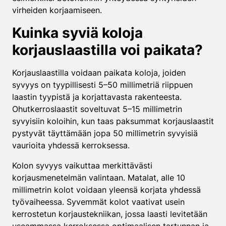
virheiden korjaamiseen.
Kuinka syviä koloja
korjauslaastilla voi paikata?
Korjauslaastilla voidaan paikata koloja, joiden
syvyys on tyypillisesti 5–50 millimetriä riippuen
laastin tyypistä ja korjattavasta rakenteesta.
Ohutkerroslaastit soveltuvat 5–15 millimetrin
syvyisiin koloihin, kun taas paksummat korjauslaastit
pystyvät täyttämään jopa 50 millimetrin syvyisiä
vaurioita yhdessä kerroksessa.
Kolon syvyys vaikuttaa merkittävästi
korjausmenetelmän valintaan. Matalat, alle 10
millimetrin kolot voidaan yleensä korjata yhdessä
työvaiheessa. Syvemmät kolot vaativat usein
kerrostetun korjaustekniikan, jossa laasti levitetään