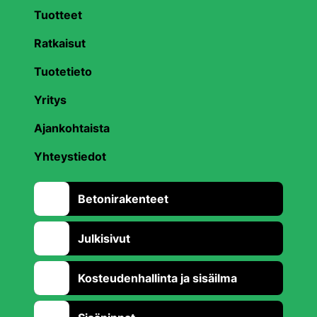
Tuotteet
Ratkaisut
Tuotetieto
Yritys
Ajankohtaista
Yhteystiedot
Betonirakenteet
Julkisivut
Kosteudenhallinta ja sisäilma