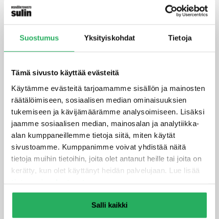
Milloin korjauslaasti ei riitä
syvän kolon korjaukseen?
Suostumus
Yksityiskohdat
Tietoja
Korjauslaasti ei riitä, kun kolon syvyys ylittää 50–80
millimetriä tai kun vaurio ulottuu rakenteen
raudoitukseen asti. Tällöin tarvitaan rakenteellisia
Tämä sivusto käyttää evästeitä
korjaustoimenpiteitä, kuten betonin osittaista
Käytämme evästeitä tarjoamamme sisällön ja mainosten
uusimista tai raudoituksen korjausta. Myös laajat
räätälöimiseen, sosiaalisen median ominaisuuksien
halkeamat tai rakenteen vakautta uhkaavat vauriot
tukemiseen ja kävijämäärämme analysoimiseen. Lisäksi
vaativat perusteellisempaa korjausta.
jaamme sosiaalisen median, mainosalan ja analytiikka-
alan kumppaneillemme tietoja siitä, miten käytät
Kosteusvauriot asettavat omat haasteensa
sivustoamme. Kumppanimme voivat yhdistää näitä
korjauslaastin käytölle. Jos kolon taustalla on
tietoja muihin tietoihin, joita olet antanut heille tai joita on
jatkuvaa kosteutta tai vedeneristys on vaurioitunut,
kerätty, kun olet käyttänyt heidän palvelujaan. Lue lisää
pelkkä pintakorjaus ei ratkaise ongelmaa pysyvästi.
tietosuojaselosteestamme
.
Kosteus voi aiheuttaa korjauslaastin irtoamisen tai
uusien vaurioiden syntymisen.
Salli kaikki
Rakenteelliset ongelmat, kuten perustuksen