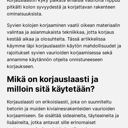
Korjauslaastin kyky paikata erilaisia vaurioita riippuu
pitkälti kolon syvyydestä ja korjattavan rakenteen
ominaisuuksista.
Syvien kolojen korjaaminen vaatii oikean materiaalin
valintaa ja asianmukaista tekniikkaa, jotta korjaus
kestää aikaa ja olosuhteita. Tässä artikkelissa
käymme läpi korjauslaastin käytön mahdollisuudet ja
rajoitukset syvien vaurioiden korjaamisessa sekä
annamme käytännön ohjeita onnistuneeseen
korjaukseen.
Mikä on korjauslaasti ja
milloin sitä käytetään?
Korjauslaasti on erikoislaasti, joka on suunniteltu
betonin ja muiden kiviainesrakenteiden vaurioiden
korjaamiseen. Se sisältää sideaineita, täyteaineita ja
lisäaineita, jotka antavat sille erinomaiset