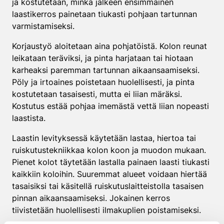
ja kostutetaan, minkä jälkeen ensimmäinen
laastikerros painetaan tiukasti pohjaan tartunnan
varmistamiseksi.
Korjaustyö aloitetaan aina pohjatöistä. Kolon reunat
leikataan teräviksi, ja pinta harjataan tai hiotaan
karheaksi paremman tartunnan aikaansaamiseksi.
Pöly ja irtoaines poistetaan huolellisesti, ja pinta
kostutetaan tasaisesti, mutta ei liian märäksi.
Kostutus estää pohjaa imemästä vettä liian nopeasti
laastista.
Laastin levityksessä käytetään lastaa, hiertoa tai
ruiskutustekniikkaa kolon koon ja muodon mukaan.
Pienet kolot täytetään lastalla painaen laasti tiukasti
kaikkiin koloihin. Suuremmat alueet voidaan hiertää
tasaisiksi tai käsitellä ruiskutuslaitteistolla tasaisen
pinnan aikaansaamiseksi. Jokainen kerros
tiivistetään huolellisesti ilmakuplien poistamiseksi.