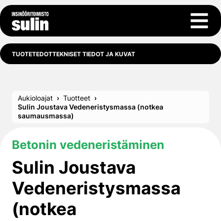
Siirry sisältöön
Avaa 
TUOTETEDOT
TEKNISET TIEDOT JA KUVAT
Aukioloajat
Tuotteet
Sulin Joustava Vedeneristys­massa (notkea
saumausmassa)
Betonin vedeneristäminen
Sulin Joustava
Vedeneristys­massa
(notkea