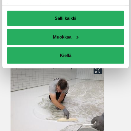
tietosuojaselosteestamme
.
Salli kaikki
Muokkaa
Kiellä