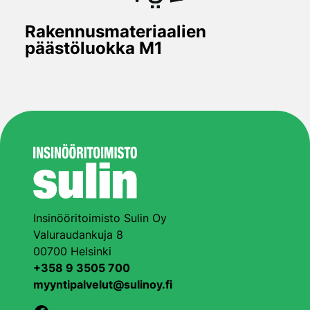
Rakennusmateriaalien
päästöluokka M1
Insinööritoimisto Sulin Oy
Valuraudankuja 8
00700 Helsinki
+358 9 3505 700
myyntipalvelut@sulinoy.fi