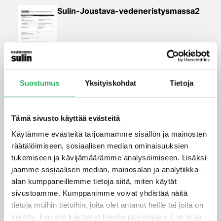
Sulin-Joustava-vedeneristysmassa2
Suostumus
Yksityiskohdat
Tietoja
Sulin-Joustava-Vedeneristysmassa-
Tämä sivusto käyttää evästeitä
Käytämme evästeitä tarjoamamme sisällön ja mainosten
räätälöimiseen, sosiaalisen median ominaisuuksien
tukemiseen ja kävijämäärämme analysoimiseen. Lisäksi
jaamme sosiaalisen median, mainosalan ja analytiikka-
alan kumppaneillemme tietoja siitä, miten käytät
sivustoamme. Kumppanimme voivat yhdistää näitä
tietoja muihin tietoihin, joita olet antanut heille tai joita on
kerätty, kun olet käyttänyt heidän palvelujaan. Lue lisää