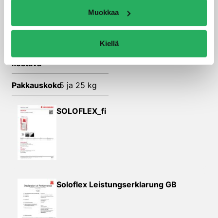
Muokkaa
Kulutus
1,2 kg / mm
/ m2
Kiellä
Kävelyn
24 tuntia
kestävä
Pakkauskoko
5 ja 25 kg
SOLOFLEX_fi
Soloflex Leistungserklarung GB