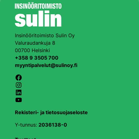
Insinööritoimisto Sulin Oy
Valuraudankuja 8
00700 Helsinki
+358 9 3505 700
myyntipalvelut@sulinoy.fi
Facebook
Instagram
LinkedIn
YouTube
Rekisteri- ja tietosuojaseloste
Y-tunnus:
2036138-0