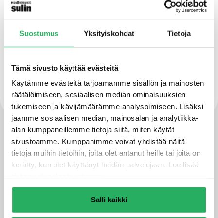
Testattu järjestelmätuote
Suostumus
Yksityiskohdat
Tietoja
Vastaa DIN EN 12004 -standardia
Tämä sivusto käyttää evästeitä
Käytämme evästeitä tarjoamamme sisällön ja mainosten
EMICODE-lisenssi
räätälöimiseen, sosiaalisen median ominaisuuksien
tukemiseen ja kävijämäärämme analysoimiseen. Lisäksi
jaamme sosiaalisen median, mainosalan ja analytiikka-
alan kumppaneillemme tietoja siitä, miten käytät
sivustoamme. Kumppanimme voivat yhdistää näitä
Tekniset tiedot ja kuvat
tietoja muihin tietoihin, joita olet antanut heille tai joita on
kerätty, kun olet käyttänyt heidän palvelujaan. Lue lisää
Ominaisuudet
tietosuojaselosteestamme
.
Työaika
30 minuuttia
Salli kaikki
Kovettumisaika
7 päivää