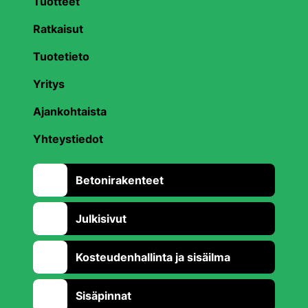
Tuotteet
Ratkaisut
Tuotetieto
Yritys
Ajankohtaista
Yhteystiedot
Betonirakenteet
Julkisivut
Kosteudenhallinta ja sisäilma
Sisäpinnat