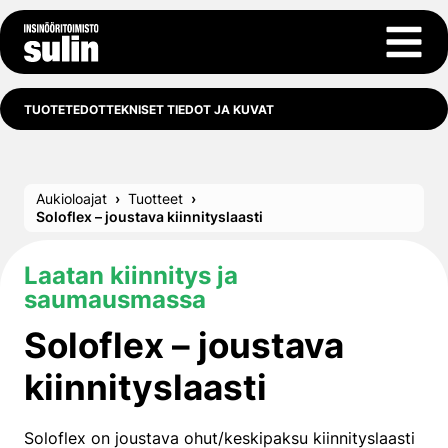
Siirry sisältöön
Avaa 
TUOTETEDOT
TEKNISET TIEDOT JA KUVAT
Aukioloajat
Tuotteet
Soloflex – joustava kiinnityslaasti
Laatan kiinnitys ja
saumausmassa
Soloflex – joustava
kiinnityslaasti
Soloflex on joustava ohut/keskipaksu kiinnityslaasti