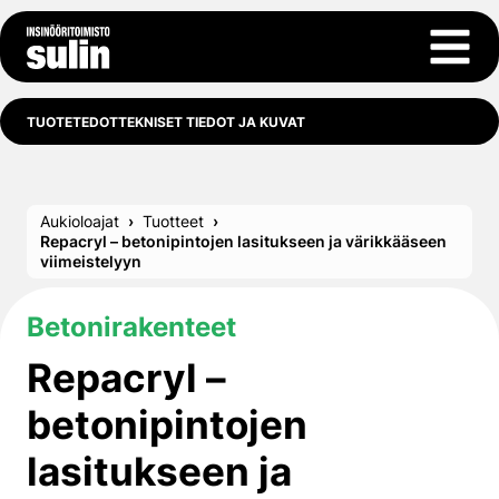
Siirry sisältöön
Avaa 
TUOTETEDOT
TEKNISET TIEDOT JA KUVAT
Aukioloajat
Tuotteet
Repacryl – betonipintojen lasitukseen ja värikkääseen
viimeistelyyn
Betonirakenteet
Repacryl –
betonipintojen
lasitukseen ja