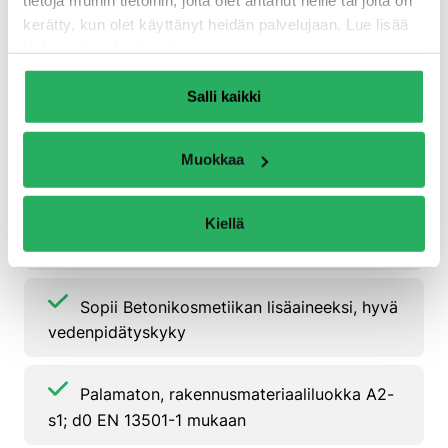
tietoja muihin tietoihin, joita olet antanut heille tai joita on
Erittäin hyvä väristabiilisuus BFS-julkaisun
kerätty, kun olet käyttänyt heidän palvelujaan. Lue lisää
nro 26 mukaisesti
tietosuojaselosteestamme
.
Salli kaikki
Kohtalaisesti vähentynyt veden
imeytyminen, luokka W1 EN 1062-3 mukaan
Muokkaa
Mattapintainen, saatavana kolmessa
Kiellä
harmaassa, sekoitettavissa olevassa värissä
Sopii Betonikosmetiikan lisäaineeksi, hyvä
vedenpidätyskyky
Palamaton, rakennusmateriaaliluokka A2-
s1; d0 EN 13501-1 mukaan