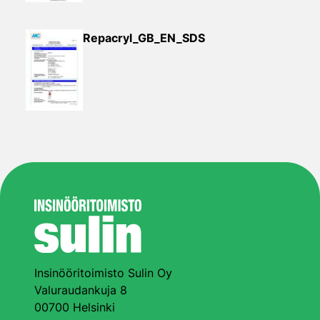
Repacryl_GB_EN_SDS
Insinööritoimisto Sulin Oy
Valuraudankuja 8
00700 Helsinki