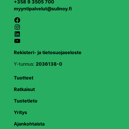
+358 9 3505 700
myyntipalvelut@sulinoy.fi
Facebook
Instagram
LinkedIn
YouTube
Rekisteri- ja tietosuojaseloste
Y-tunnus:
2036138-0
Tuotteet
Ratkaisut
Tuotetieto
Yritys
Ajankohtaista