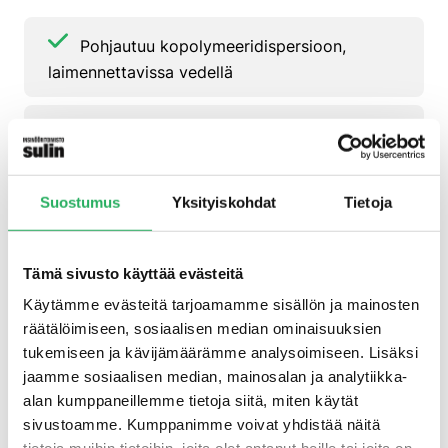
Pohjautuu kopolymeeridispersioon,
laimennettavissa vedellä
Avoin vesihöyryn diffuusiolle EN 1504-2
mukaisesti
Suostumus
Yksityiskohdat
Tietoja
UV-stabiili, säänkestävä ja valonkestävä
mineraalipigmenttien ansiosta
Tämä sivusto käyttää evästeitä
Käytämme evästeitä tarjoamamme sisällön ja mainosten
Alhaiset päästöt AgBB:n mukaan
räätälöimiseen, sosiaalisen median ominaisuuksien
tukemiseen ja kävijämäärämme analysoimiseen. Lisäksi
Rekisteröity DGNB:n* kanssa (Koodi:
jaamme sosiaalisen median, mainosalan ja analytiikka-
RMZMX5)
alan kumppaneillemme tietoja siitä, miten käytät
sivustoamme. Kumppanimme voivat yhdistää näitä