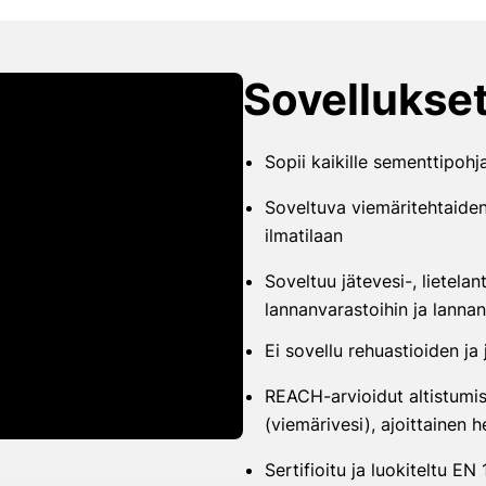
Sovellukse
Sopii kaikille sementtipohjai
Soveltuva viemäritehtaiden
ilmatilaan
Soveltuu jätevesi-, lietelant
lannanvarastoihin ja lannan
Ei sovellu rehuastioiden j
REACH-arvioidut altistumi
(viemärivesi), ajoittainen 
Sertifioitu ja luokiteltu EN