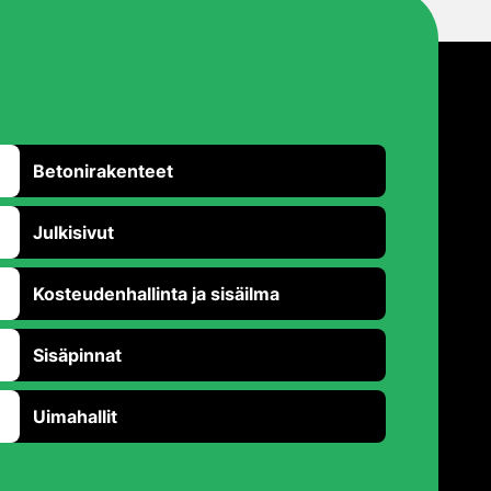
Betonirakenteet
Julkisivut
Kosteudenhallinta ja sisäilma
Sisäpinnat
Uimahallit
Takaisin