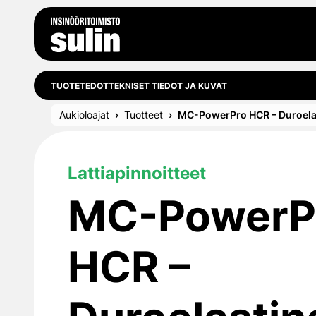
Siirry sisältöön
TUOTETEDOT
TEKNISET TIEDOT JA KUVAT
Aukioloajat
Tuotteet
MC-PowerPro HCR – Duroelas
Lattiapinnoitteet
MC-PowerP
HCR –