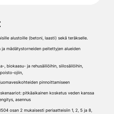
t
sille alustoille (betoni, laasti) sekä teräkselle.
 ja mädätystorneiden peitettyjen alueiden
a-, biokaasu- ja rehusäiliöihin, siilosäilöihin,
poisto-ojiin,
a juomavesikohteiden pinnoittamiseen
sskenaariot: pitkäaikainen kosketus veden kanssa
hengitys, asennus
 1504 osan 2 mukaisesti periaatteisiin 1, 2, 5 ja 8,