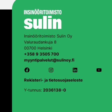
Insinööritoimisto Sulin Oy
Valuraudankuja 8
00700 Helsinki
+358 9 3505 700
myyntipalvelut@sulinoy.fi
Facebook
Instagram
LinkedIn
YouTu
Rekisteri- ja tietosuojaseloste
Y-tunnus:
2036138-0