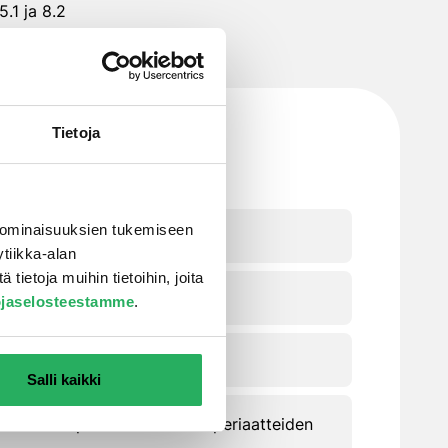
5.1 ja 8.2
Tietoja
 ominaisuuksien tukemiseen
pokorroosiota kestävä
tiikka-alan
ietoja muihin tietoihin, joita
ystä ja rehunestovuota kestävä
ojaselosteestamme
.
a tai ilmattomalla ruiskulla
Salli kaikki
IBt:n JGS-pinnoitteiden testiperiaatteiden