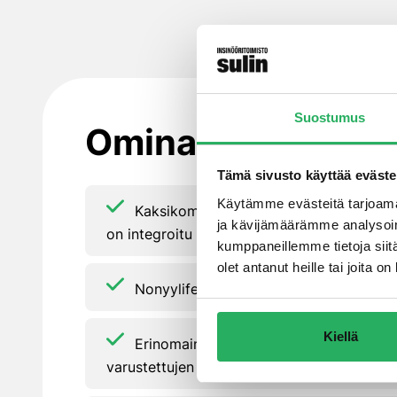
Suostumus
Ominaisuudet
Tämä sivusto käyttää eväste
Käytämme evästeitä tarjoama
Kaksikomponenttinen, pigmentoitu pol
ja kävijämäärämme analysoim
on integroitu DPM-teknologia
kumppaneillemme tietoja siitä
olet antanut heille tai joita 
Nonyylifenolivapaa, joustava sideaine
Kiellä
Erinomainen kulutuskestävyys, pneumaat
varustettujen ajoneuvojen käytettävissä