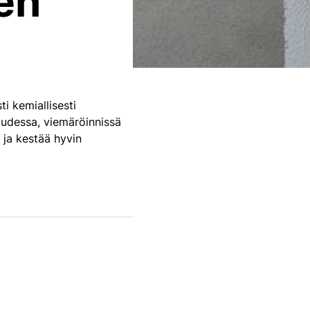
en
i kemiallisesti
suudessa, viemäröinnissä
a ja kestää hyvin