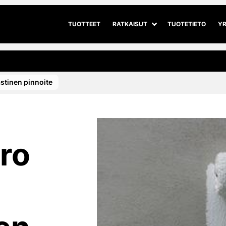
TUOTTEET
RATKAISUT
TUOTETIETO
YR
Avaa alivalikko
Sulje alivalikko
tinen pinnoite
ro