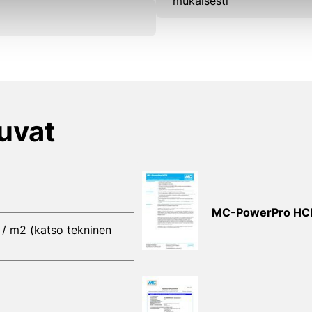
mukaisesti
kuvat
MC-PowerPro HC
 / m2 (katso tekninen