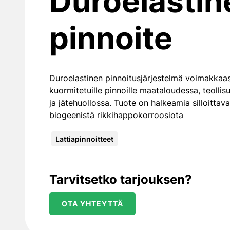
Duroelastin
pinnoite
Duroelastinen pinnoitusjärjestelmä voimakkaast
kuormitetuille pinnoille maataloudessa, teolli
ja jätehuollossa. Tuote on halkeamia silloittav
biogeenistä rikkihappokorroosiota
Lattiapinnoitteet
Tarvitsetko tarjouksen?
OTA YHTEYTTÄ