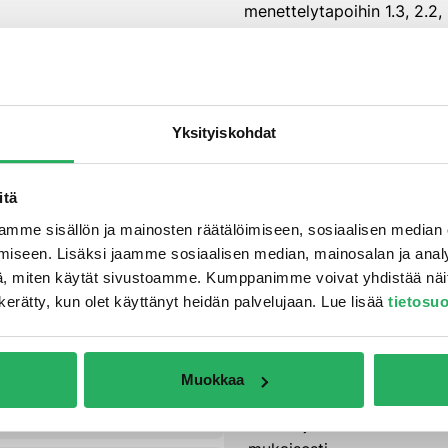
menettelytapoihin 1.3, 2.2, 
Yksityiskohdat
itä
mme sisällön ja mainosten räätälöimiseen, sosiaalisen median
ymeeriyhdistelmä, missä
Biogeenistä rikkihap
iseen. Lisäksi jaamme sosiaalisen median, mainosalan ja analy
, miten käytät sivustoamme. Kumppanimme voivat yhdistää näitä t
Lietettä, lannansäilyt
on kerätty, kun olet käyttänyt heidän palvelujaan. Lue lisää
tietosu
Levitys telalla, lastall
Muokkaa
tisin renkailla
Järjestelmä testattu D