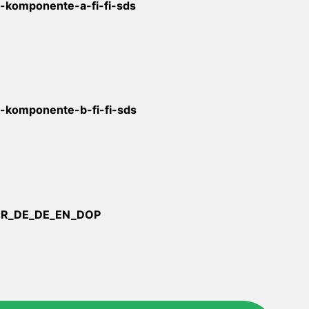
komponente-a-fi-fi-sds
komponente-b-fi-fi-sds
CR_DE_DE_EN_DOP