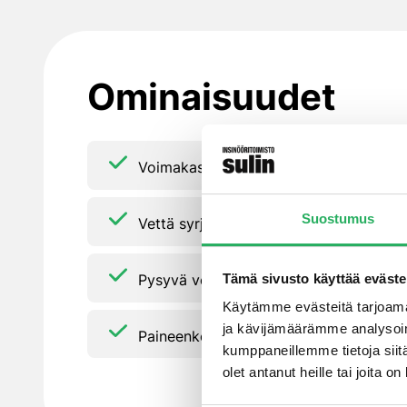
Ominaisuudet
Voimakas turpoamisreaktio, ei tarvetta 
Suostumus
Vettä syrjäyttävä
Pysyvä vedentiiveys
Tämä sivusto käyttää eväste
Käytämme evästeitä tarjoama
ja kävijämäärämme analysoim
Paineenkestävä, värinää vaimentava
kumppaneillemme tietoja siitä
olet antanut heille tai joita 