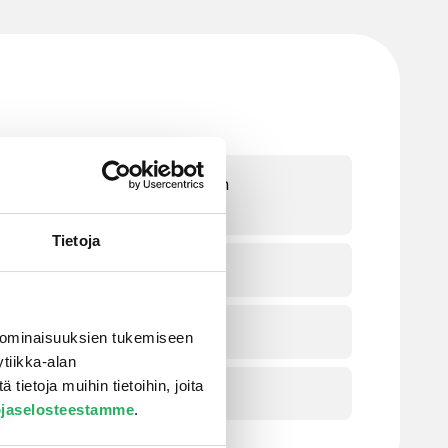
2 standardin DIN 4102 mukaan
Tietoja
a maaperään ja pohjaveteen
teiden mukaan
 ominaisuuksien tukemiseen
tiikka-alan
ietoja muihin tietoihin, joita
ojaselosteestamme
.