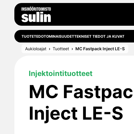
Siirry sisältöön
TUOTETEDOT
OMINAISUUDET
TEKNISET TIEDOT JA KUVAT
Aukioloajat
Tuotteet
MC Fastpack Inject LE-S
Injektointituotteet
MC Fastpac
Inject LE-S