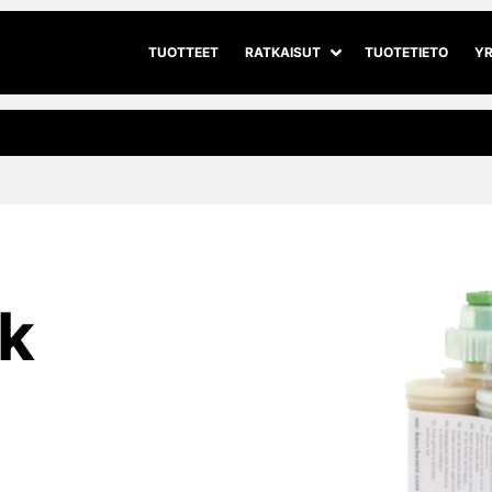
TUOTTEET
RATKAISUT
TUOTETIETO
YR
Avaa alivalikko
Sulje alivalikko
k