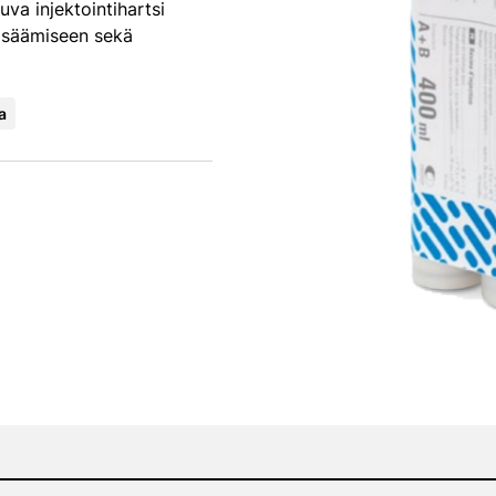
va injektointihartsi
isäämiseen sekä
a