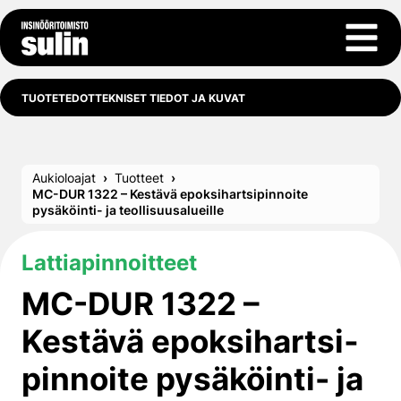
Siirry sisältöön
Avaa 
TUOTETEDOT
TEKNISET TIEDOT JA KUVAT
Aukioloajat
Tuotteet
MC-DUR 1322 – Kestävä epoksihartsi­pinnoite
pysäköinti- ja teollisuusalueille
Lattiapinnoitteet
MC-DUR 1322 –
Kestävä epoksihartsi­
pinnoite pysäköinti- ja