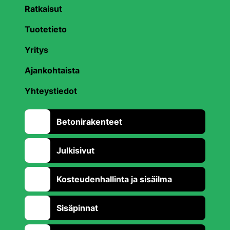
Ratkaisut
Tuotetieto
Yritys
Ajankohtaista
Yhteystiedot
Betonirakenteet
Julkisivut
Kosteudenhallinta ja sisäilma
Sisäpinnat