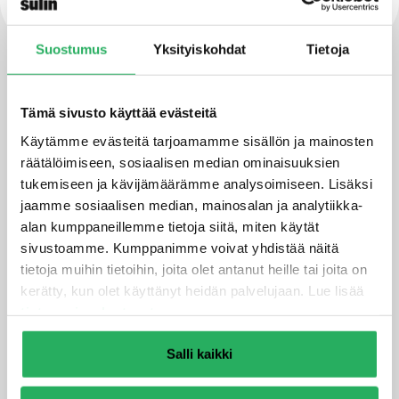
Suostumus
Yksityiskohdat
Tietoja
Tekniset tiedot ja kuvat
Tämä sivusto käyttää evästeitä
Ominaisuudet
Käytämme evästeitä tarjoamamme sisällön ja mainosten
räätälöimiseen, sosiaalisen median ominaisuuksien
Pakkauskoko
30 kg
tukemiseen ja kävijämäärämme analysoimiseen. Lisäksi
jaamme sosiaalisen median, mainosalan ja analytiikka-
Kulutus
0,5-1 kg/m2
alan kumppaneillemme tietoja siitä, miten käytät
sivustoamme. Kumppanimme voivat yhdistää näitä
AVCP järjestelmä
Järjestelmä 2+
tietoja muihin tietoihin, joita olet antanut heille tai joita on
kerätty, kun olet käyttänyt heidän palvelujaan. Lue lisää
CO2 läpäisevyys
Sd>50m
tietosuojaselosteestamme
.
Vesihöyryn
luokka II (5 m< Sd < 50
Salli kaikki
läpäisevyysluokka
m)
Iskunkesto
Luokka II (> 10N m)