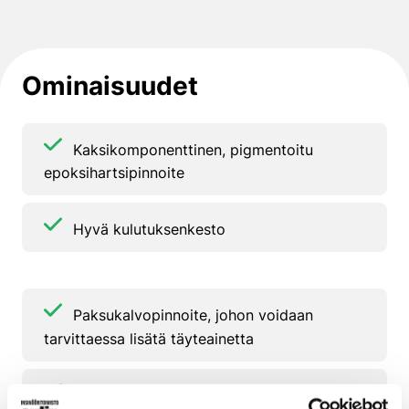
Ominaisuudet
Kaksikomponenttinen, pigmentoitu
epoksihartsipinnoite
Hyvä kulutuksenkesto
Paksukalvopinnoite, johon voidaan
tarvittaessa lisätä täyteainetta
Hyvä kemikaalinkesto