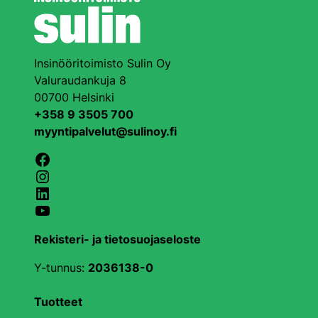
Insinööritoimisto Sulin Oy
Valuraudankuja 8
00700 Helsinki
+358 9 3505 700
myyntipalvelut@sulinoy.fi
Facebook
Instagram
LinkedIn
YouTube
Rekisteri- ja tietosuojaseloste
Y-tunnus:
2036138-0
Tuotteet